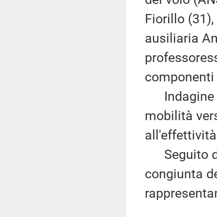
Fiorillo (31)
ausiliaria A
professores
componenti 
Indagine co
mobilità vers
all'effettivi
Seguito de
congiunta d
rappresentan