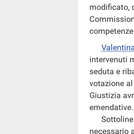
modificato, 
Commissione
competenze
Valentin
intervenuti 
seduta e riba
votazione a
Giustizia av
emendative.
Sottolinea 
necessario a