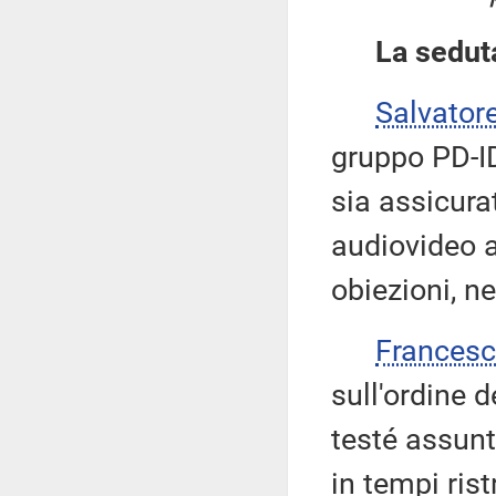
La sedut
Salvator
gruppo PD-ID
sia assicura
audiovideo a
obiezioni, ne
Frances
sull'ordine d
testé assunt
in tempi ris