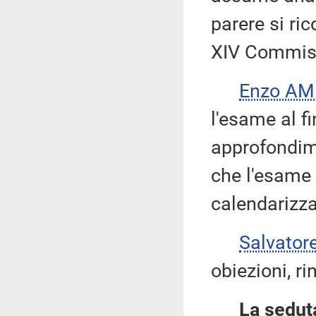
parere si ric
XIV Commis
Enzo AM
l'esame al f
approfondime
che l'esame
calendarizz
Salvator
obiezioni, ri
La seduta