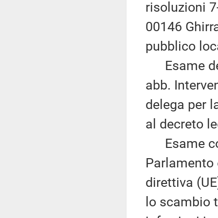
risoluzioni
00146 Ghirra
pubblico loc
Esame del d
abb. Interve
delega per la
al decreto le
Esame congi
Parlamento e
direttiva (U
lo scambio t