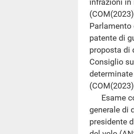
infrazioni i
(COM(2023) 1
Parlamento 
patente di g
proposta di 
Consiglio sul
determinate d
(COM(2023) 
Esame congi
generale di 
presidente d
del volo (AN