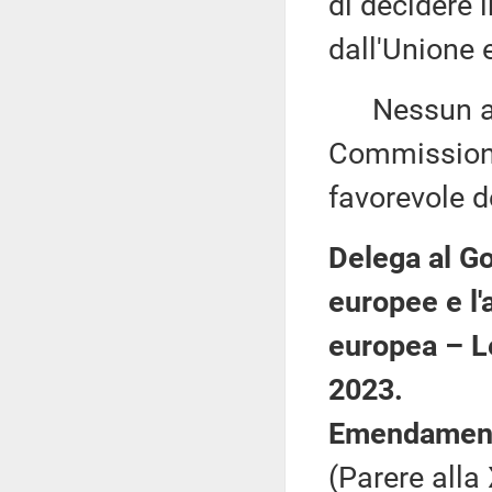
di decidere 
dall'Unione 
Nessun altr
Commissione
favorevole d
Delega al Go
europee e l'a
europea – L
2023.
Emendament
(Parere all