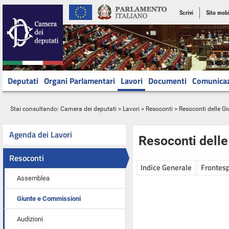
Scrivi
Sito mobi
Deputati
Organi Parlamentari
Lavori
Documenti
Comunica
Stai consultando:
Camera dei deputati
>
Lavori
>
Resoconti
>
Resoconti delle G
Agenda dei Lavori
Resoconti dell
Resoconti
Indice Generale
Frontesp
Assemblea
Giunte e Commissioni
Audizioni