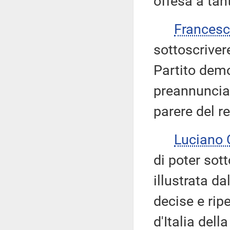
offesa a tant
Frances
sottoscriver
Partito demo
preannuncia 
parere del re
Luciano
di poter sot
illustrata da
decise e ripe
d'Italia del