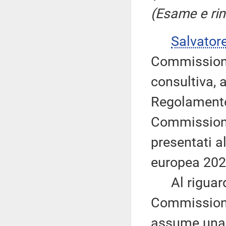
(Esame e rin
Salvator
Commissione
consultiva, a
Regolamento
Commissione
presentati a
europea 202
Al riguardo,
Commissioni
assume una p