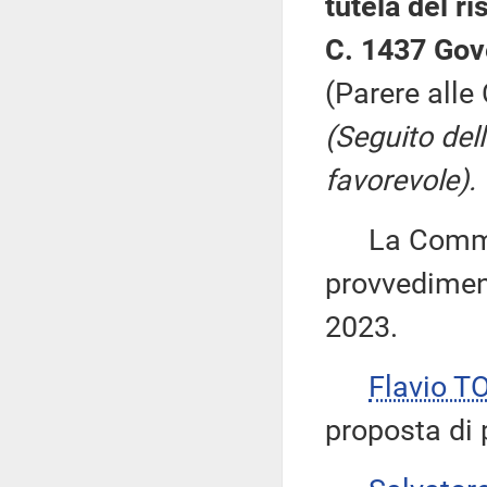
tutela del r
C. 1437 Gov
(Parere alle
(Seguito del
favorevole).
La Commiss
provvediment
2023.
Flavio T
proposta di 