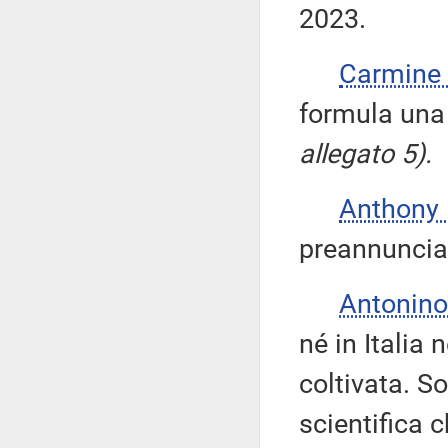
2023.
Carmine
formula una
allegato 5).
Anthony
preannuncia 
Antonino
né in Italia
coltivata. So
scientifica c