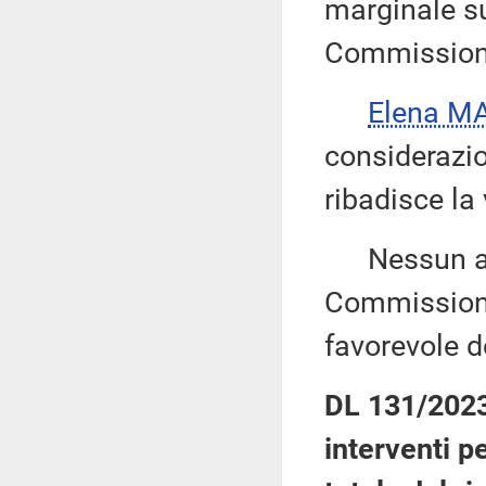
marginale su
Commissione
Elena M
considerazio
ribadisce la
Nessun altr
Commissione
favorevole d
DL 131/2023:
interventi p