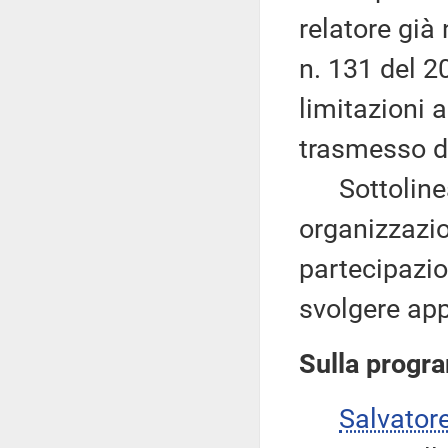
relatore già
n. 131 del 20
limitazioni 
trasmesso d
Sottolinea
organizzazio
partecipazio
svolgere app
Sulla progr
Salvator