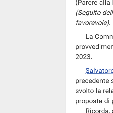
(Parere alla
(Seguito del
favorevole).
La Commiss
provvediment
2023.
Salvator
precedente s
svolto la re
proposta di 
Ricorda, al