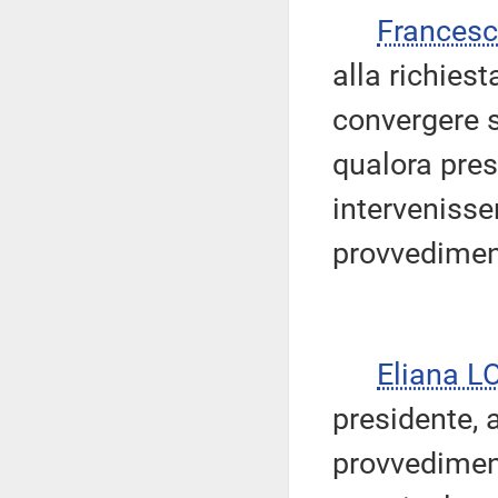
Frances
alla richiest
convergere s
qualora pre
intervenisse
provvedimen
Eliana L
presidente, 
provvedimen