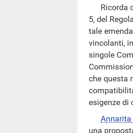
Ricorda che,
5, del Regol
tale emenda
vincolanti, 
singole Comm
Commissione 
che questa n
compatibilit
esigenze di
Annarit
una proposta