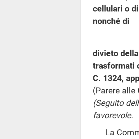
cellulari o d
nonché di
divieto dell
trasformati 
C. 1324, app
(Parere alle 
(Seguito del
favorevole.
La Commiss