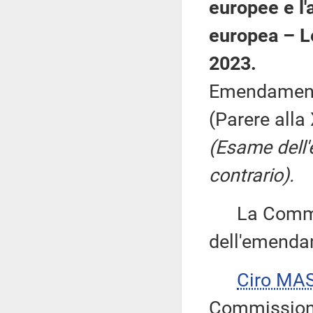
europee e l'a
europea – L
2023.
Emendamenti
(Parere all
(Esame dell
contrario).
La Commiss
dell'emenda
Ciro MA
Commissione