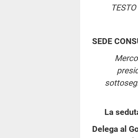
TESTO 
SEDE CONS
Mercol
presi
sottosegr
La sedut
Delega al Go