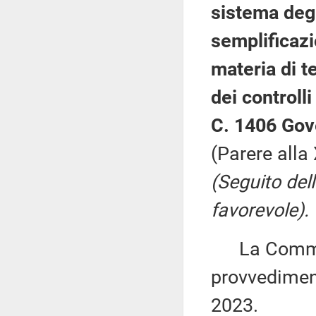
sistema degl
semplificazi
materia di t
dei controll
C. 1406 Gov
(Parere all
(Seguito del
favorevole).
La Commiss
provvediment
2023.