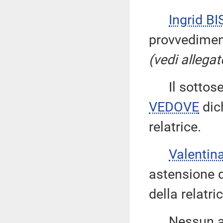
Ingrid BI
provvedimen
(vedi allegat
Il sottose
VEDOVE
dich
relatrice.
Valentin
astensione d
della relatric
Nessun altr