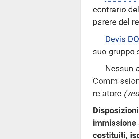
contrario de
parere del re
Devis DO
suo gruppo s
Nessun altr
Commissione
relatore
(ved
Disposizioni
immissione 
costituiti, i