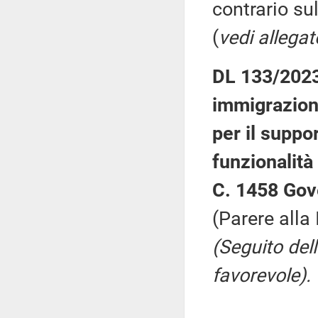
contrario su
(
vedi allegat
DL 133/2023:
immigrazion
per il suppor
funzionalità 
C. 1458 Gov
(Parere alla
(Seguito del
favorevole).