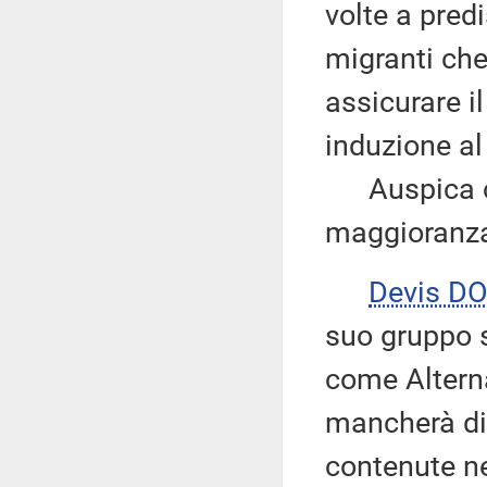
volte a pred
migranti che
assicurare i
induzione a
Auspica che
maggioranza
Devis DO
suo gruppo s
come Alterna
mancherà di 
contenute ne