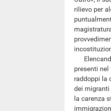
rilievo per 
puntualmente
magistratura
provvediment
incostituzio
Elencando, 
presenti nel
raddoppi la 
dei migranti 
la carenza st
immigrazione