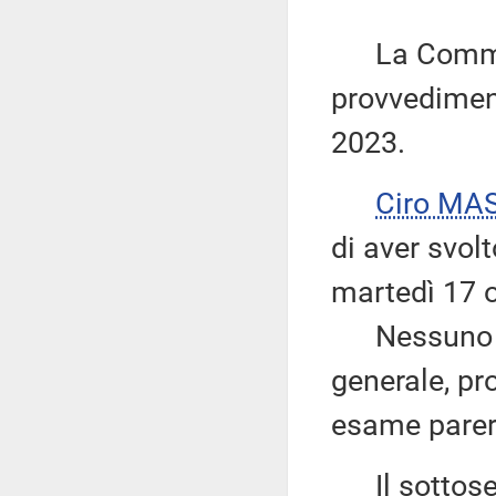
La Commiss
provvediment
2023.
Ciro MA
di aver svolt
martedì 17 ot
Nessuno chi
generale, pr
esame parer
Il sottose