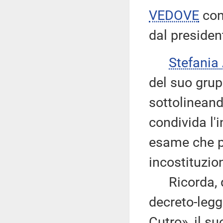
VEDOVE
con
dal president
Stefania
del suo grup
sottolinean
condivida l'
esame che pr
incostituzion
Ricorda, qu
decreto-legg
Cutro», il s