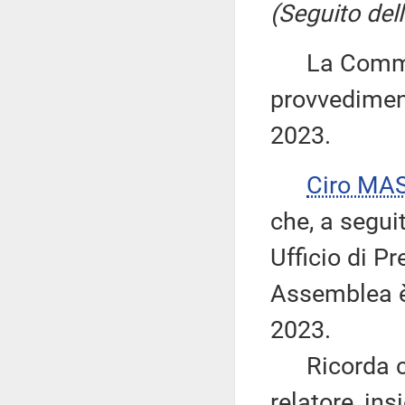
(Seguito dell
La Commiss
provvediment
2023.
Ciro MA
che, a segui
Ufficio di P
Assemblea è 
2023.
Ricorda che
relatore, in