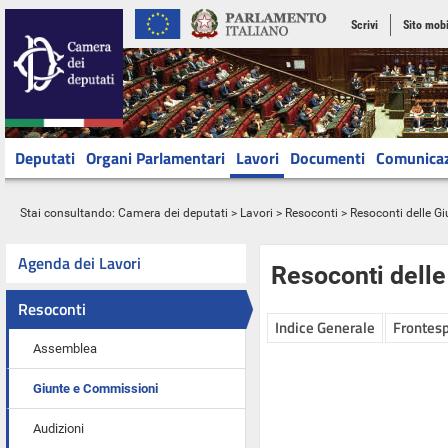
Scrivi
Sito mobi
Deputati
Organi Parlamentari
Lavori
Documenti
Comunica
Stai consultando:
Camera dei deputati
>
Lavori
>
Resoconti
>
Resoconti delle G
Agenda dei Lavori
Resoconti dell
Resoconti
Indice Generale
Frontesp
Assemblea
Giunte e Commissioni
Audizioni