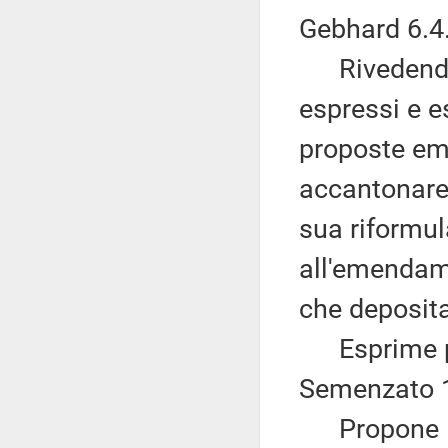
Gebhard 6.4
Rivedendo, 
espressi e e
proposte em
accantonare
sua riformul
all'emendame
che deposita
Esprime pa
Semenzato 1
Propone l'a