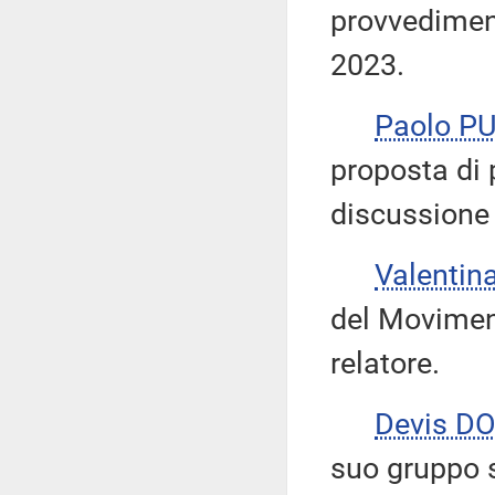
provvediment
2023.
Paolo P
proposta di 
discussion
Valentin
del Moviment
relatore.
Devis DO
suo gruppo s