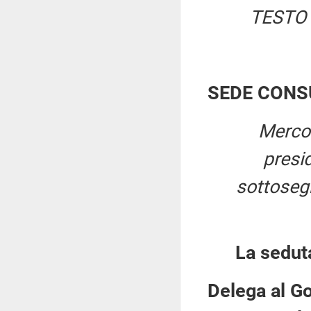
TESTO 
SEDE CONS
Mercol
presi
sottosegr
La sedut
Delega al Go