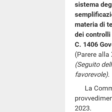
sistema degl
semplificazi
materia di t
dei controll
C. 1406 Gov
(Parere all
(Seguito del
favorevole).
La Commiss
provvediment
2023.