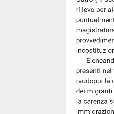
rilievo per 
puntualmente
magistratura
provvediment
incostituzio
Elencando, 
presenti nel
raddoppi la 
dei migranti 
la carenza st
immigrazione