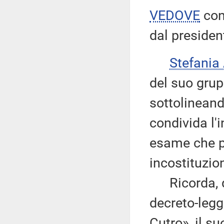
VEDOVE
con
dal president
Stefania
del suo grup
sottolinean
condivida l'
esame che pr
incostituzion
Ricorda, qu
decreto-legg
Cutro», il s