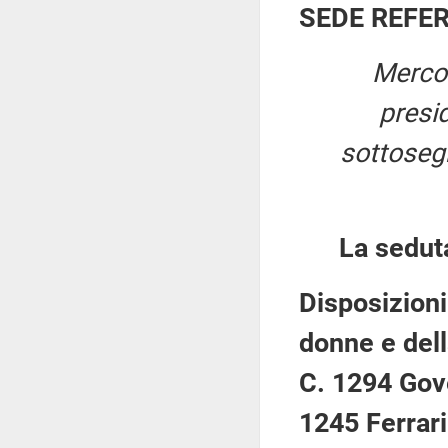
SEDE REFE
Mercol
presi
sottosegr
La sedut
Disposizioni
donne e del
C. 1294 Gove
1245 Ferrari