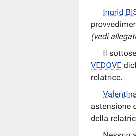
Ingrid BI
provvedimen
(vedi allegat
Il sottose
VEDOVE
dich
relatrice.
Valentin
astensione d
della relatric
Nessun altr