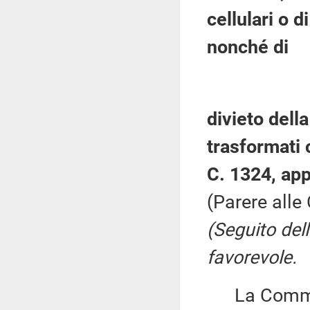
cellulari o d
nonché di
divieto dell
trasformati 
C. 1324, app
(Parere alle 
(Seguito del
favorevole.
La Commiss