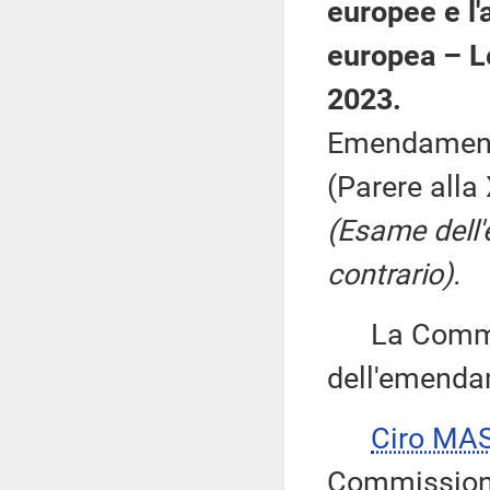
europee e l'a
europea – L
2023.
Emendamenti
(Parere all
(Esame dell
contrario).
La Commiss
dell'emenda
Ciro MA
Commissione