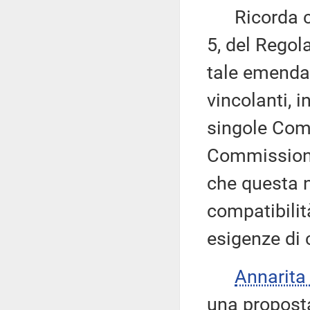
Ricorda che,
5, del Regol
tale emenda
vincolanti, 
singole Comm
Commissione 
che questa n
compatibilit
esigenze di
Annarit
una proposta