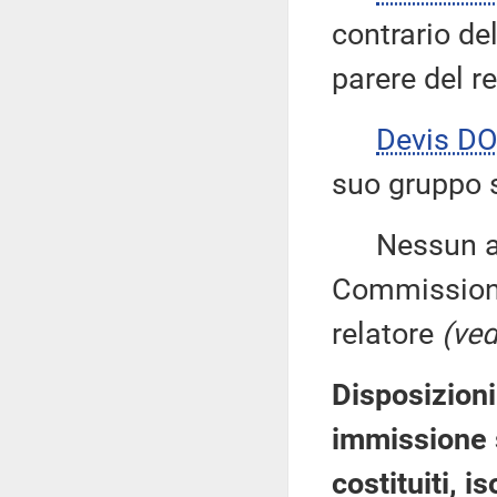
contrario de
parere del re
Devis DO
suo gruppo s
Nessun altr
Commissione
relatore
(ved
Disposizioni
immissione 
costituiti, i