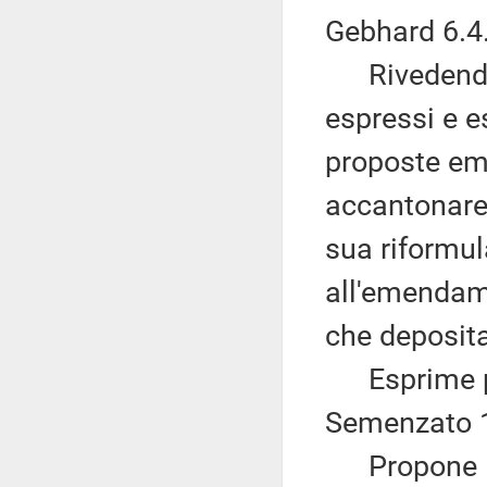
Gebhard 6.4
Rivedendo, 
espressi e e
proposte em
accantonare
sua riformul
all'emendame
che deposita
Esprime pa
Semenzato 1
Propone l'a