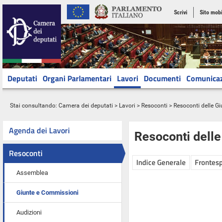
Scrivi
Sito mobi
Deputati
Organi Parlamentari
Lavori
Documenti
Comunica
Stai consultando:
Camera dei deputati
>
Lavori
>
Resoconti
>
Resoconti delle G
Agenda dei Lavori
Resoconti dell
Resoconti
Indice Generale
Frontesp
Assemblea
Giunte e Commissioni
Audizioni