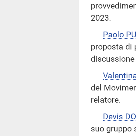
provvediment
2023.
Paolo P
proposta di 
discussion
Valentin
del Moviment
relatore.
Devis DO
suo gruppo s