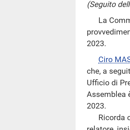
(Seguito dell
La Commiss
provvediment
2023.
Ciro MA
che, a segui
Ufficio di P
Assemblea è 
2023.
Ricorda che
relatore, in