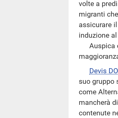
volte a pred
migranti che
assicurare i
induzione a
Auspica che
maggioranza
Devis DO
suo gruppo s
come Alterna
mancherà di 
contenute ne