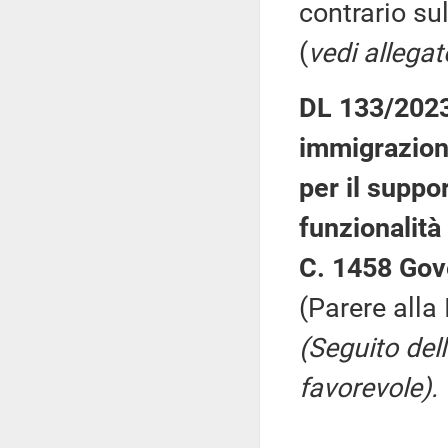
contrario su
(
vedi allegat
DL 133/2023:
immigrazion
per il suppor
funzionalità 
C. 1458 Gov
(Parere alla
(Seguito del
favorevole).