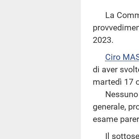
La Commiss
provvediment
2023.
Ciro MA
di aver svolt
martedì 17 ot
Nessuno chi
generale, pr
esame parer
Il sottose