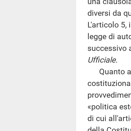
una clausola 
diversi da qu
L'articolo 5,
legge di auto
successivo a
Ufficiale
.
Quanto al r
costituziona
provvediment
«politica est
di cui all'a
della Costi