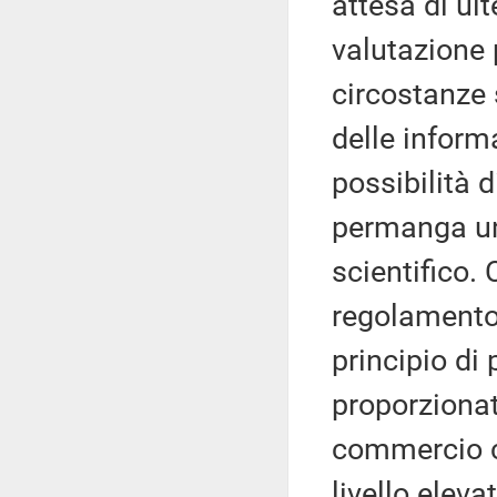
attesa di ult
valutazione p
circostanze 
delle inform
possibilità d
permanga un
scientifico.
regolamento,
principio di
proporzionat
commercio c
livello eleva