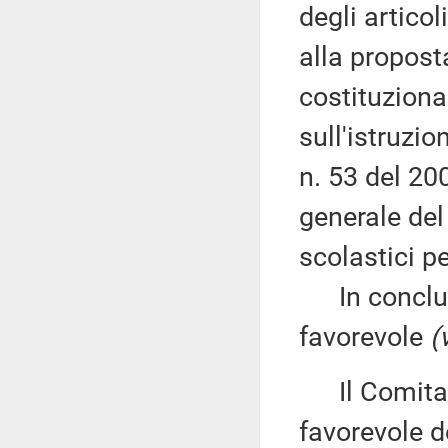
degli articol
alla propost
costituziona
sull'istruzio
n. 53 del 200
generale del
scolastici p
In conclusi
favorevole
(
Il Comitato
favorevole de