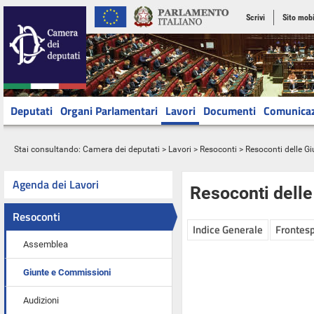
Scrivi
Sito mobi
Deputati
Organi Parlamentari
Lavori
Documenti
Comunica
Stai consultando:
Camera dei deputati
>
Lavori
>
Resoconti
>
Resoconti delle G
Agenda dei Lavori
Resoconti dell
Resoconti
Indice Generale
Frontesp
Assemblea
Giunte e Commissioni
Audizioni