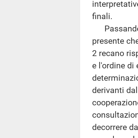
interpretativ
finali.
Passando al
presente che 
2 recano ris
e l'ordine di
determinazio
derivanti dal
cooperazione
consultazion
decorrere dal