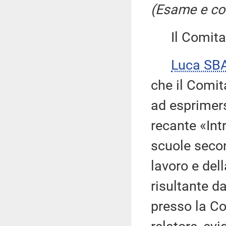
(Esame e con
Il Comitato
Luca SB
che il Comit
ad esprimers
recante «Int
scuole secon
lavoro e del
risultante d
presso la Co