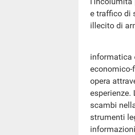
l'incolumità 
e traffico di
illecito di a
informatica
economico-fi
opera attrav
esperienze. 
scambi nella
strumenti leg
informazioni