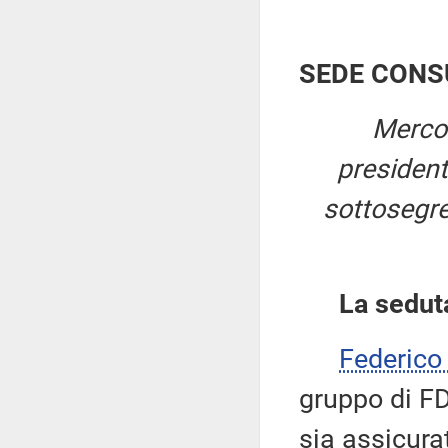
SEDE CONS
Mercol
presiden
sottosegret
La sedut
Federic
gruppo di FD
sia assicura