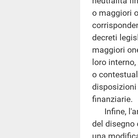
neutralità f
o maggiori o
corrisponden
decreti legi
maggiori on
loro intern
o contestual
disposizioni
finanziarie.
Infine, l'ar
del disegno 
una modifica