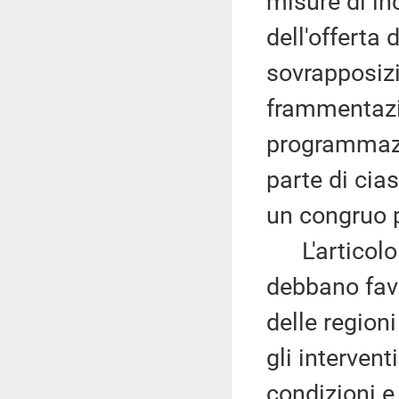
misure di in
dell'offerta d
sovrapposizio
frammentazi
programmazio
parte di ci
un congruo 
L'articolo 5
debbano favo
delle region
gli intervent
condizioni e 