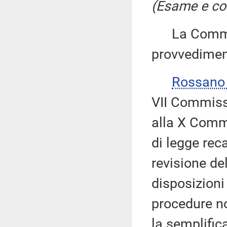
(Esame e con
La Commiss
provvedimen
Rossano
VII Commiss
alla X Commi
di legge rec
revisione de
disposizioni
procedure no
la semplifica