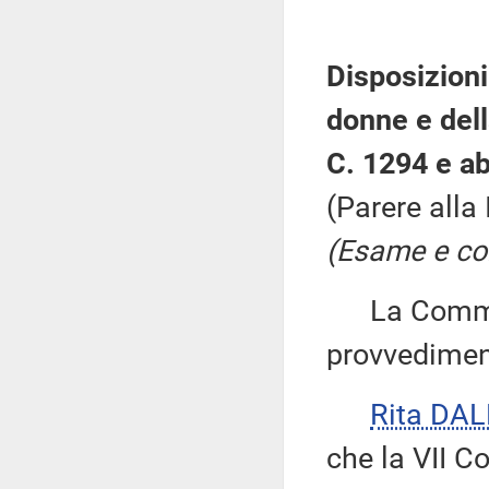
Disposizioni
donne e del
C. 1294 e a
(Parere alla
(Esame e con
La Commiss
provvedimen
Rita DA
che la VII 