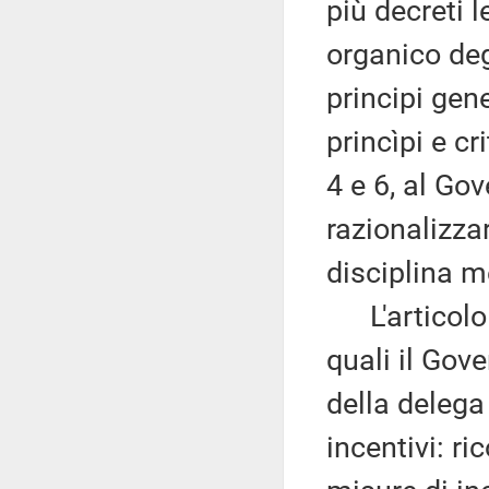
più decreti l
organico degl
principi gene
princìpi e cri
4 e 6, al Gov
razionalizzar
disciplina m
L'articolo 4 
quali il Gove
della delega 
incentivi: r