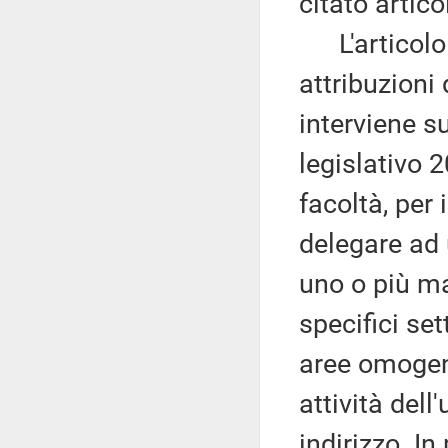
citato artico
L'articolo 5
attribuzioni
interviene s
legislativo 
facoltà, per 
delegare ad 
uno o più mag
specifici set
aree omogen
attività dell
indirizzo. In