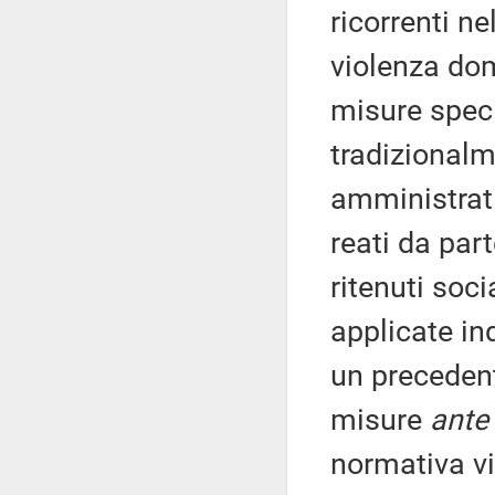
ricorrenti ne
violenza do
misure speci
tradizional
amministrati
reati da par
ritenuti soc
applicate i
un precedent
misure
ante
normativa v