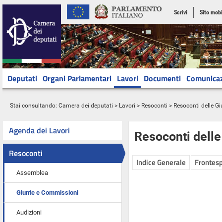
Scrivi
Sito mobi
Deputati
Organi Parlamentari
Lavori
Documenti
Comunica
Stai consultando:
Camera dei deputati
>
Lavori
>
Resoconti
>
Resoconti delle G
Agenda dei Lavori
Resoconti dell
Resoconti
Indice Generale
Frontesp
Assemblea
Giunte e Commissioni
Audizioni