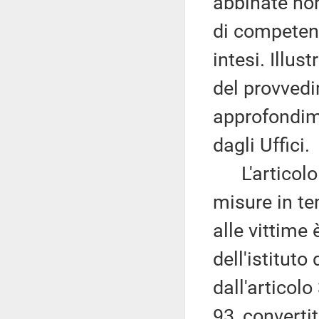
abbinate non
di competen
intesi. Illus
del provvedi
approfondim
dagli Uffici.
L'articolo 1
misure in t
alle vittime 
dell'istitut
dall'articol
93, converti