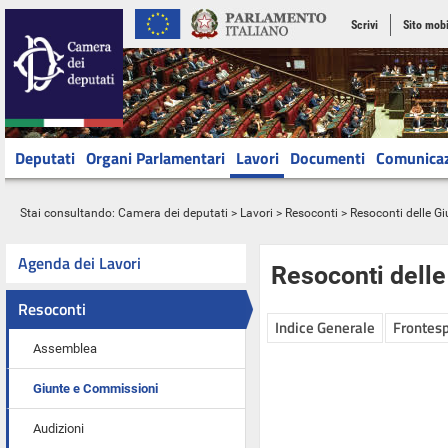
Scrivi
Sito mobi
Deputati
Organi Parlamentari
Lavori
Documenti
Comunica
Stai consultando:
Camera dei deputati
>
Lavori
>
Resoconti
>
Resoconti delle G
Agenda dei Lavori
Resoconti dell
Resoconti
Indice Generale
Frontesp
Assemblea
Giunte e Commissioni
Audizioni