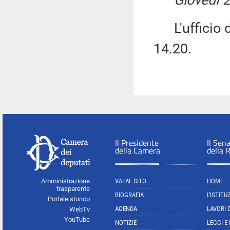
Giovedì 
L'ufficio di
14.20.
Il Presidente
Il Sen
della Camera
della 
Amministrazione
VAI AL SITO
HOME
trasparente
BIOGRAFIA
L'ISTITU
Portale storico
AGENDA
LAVORI 
WebTv
YouTube
NOTIZIE
LEGGI E