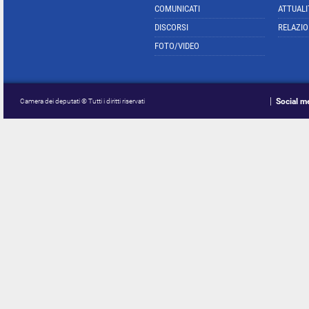
COMUNICATI
ATTUALI
DISCORSI
RELAZIO
FOTO/VIDEO
Social m
Camera dei deputati © Tutti i diritti riservati