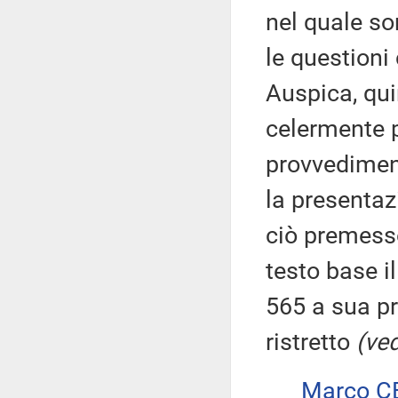
nel quale so
le questioni
Auspica, qu
celermente p
provvedimen
la presentaz
ciò premesso
testo base i
565 a sua p
ristretto
(ved
Marco C