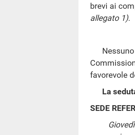
brevi ai co
allegato 1).
Nessuno chi
Commissione
favorevole de
La seduta
SEDE REFE
Giovedì