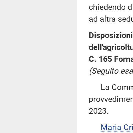
chiedendo di 
ad altra sed
Disposizioni
dell'agricol
C. 165 Forna
(Seguito esa
La Commiss
provvediment
2023.
Maria Cr