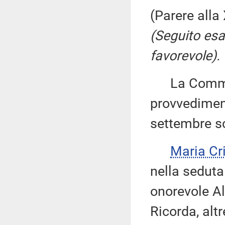
(Parere all
(Seguito es
favorevole).
La Commiss
provvediment
settembre s
Maria Cr
nella seduta
onorevole Al
Ricorda, altr