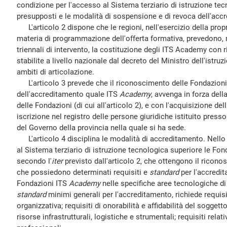
condizione per l'accesso al Sistema terziario di istruzione te
presupposti e le modalità di sospensione e di revoca dell'acc
L'articolo 2 dispone che le regioni, nell'esercizio della pro
materia di programmazione dell'offerta formativa, prevedono, nel
triennali di intervento, la costituzione degli ITS Academy con 
stabilite a livello nazionale dal decreto del Ministro dell'istruzi
ambiti di articolazione.
L'articolo 3 prevede che il riconoscimento delle Fondazioni,
dell'accreditamento quale ITS
Academy
, avvenga in forza dell
delle Fondazioni (di cui all'articolo 2), e con l'acquisizione de
iscrizione nel registro delle persone giuridiche istituito presso l
del Governo della provincia nella quale si ha sede.
L'articolo 4 disciplina le modalità di accreditamento. Nell
al Sistema terziario di istruzione tecnologica superiore le Fo
secondo l'
iter
previsto dall'articolo 2, che ottengono il riconos
che possiedono determinati requisiti e
standard
per l'accredit
Fondazioni ITS
Academy
nelle specifiche aree tecnologiche di
standard
minimi generali per l'accreditamento, richiede requisiti
organizzativa; requisiti di onorabilità e affidabilità del soggetto 
risorse infrastrutturali, logistiche e strumentali; requisiti relat