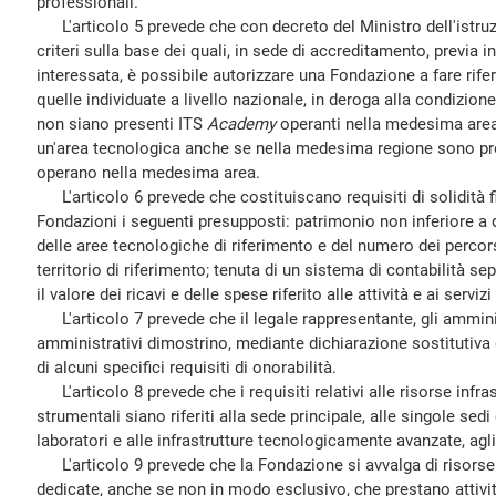
professionali.
L'articolo 5 prevede che con decreto del Ministro dell'istruzi
criteri sulla base dei quali, in sede di accreditamento, previa in
interessata, è possibile autorizzare una Fondazione a fare rife
quelle individuate a livello nazionale, in deroga alla condizio
non siano presenti ITS
Academy
operanti nella medesima area, 
un'area tecnologica anche se nella medesima regione sono pre
operano nella medesima area.
L'articolo 6 prevede che costituiscano requisiti di solidità fi
Fondazioni i seguenti presupposti: patrimonio non inferiore a
delle aree tecnologiche di riferimento e del numero dei percors
territorio di riferimento; tenuta di un sistema di contabilità s
il valore dei ricavi e delle spese riferito alle attività e ai servi
L'articolo 7 prevede che il legale rappresentante, gli amminist
amministrativi dimostrino, mediante dichiarazione sostitutiva d
di alcuni specifici requisiti di onorabilità.
L'articolo 8 prevede che i requisiti relativi alle risorse infrast
strumentali siano riferiti alla sede principale, alle singole sedi
laboratori e alle infrastrutture tecnologicamente avanzate, agli 
L'articolo 9 prevede che la Fondazione si avvalga di risorse
dedicate, anche se non in modo esclusivo, che prestano attiv