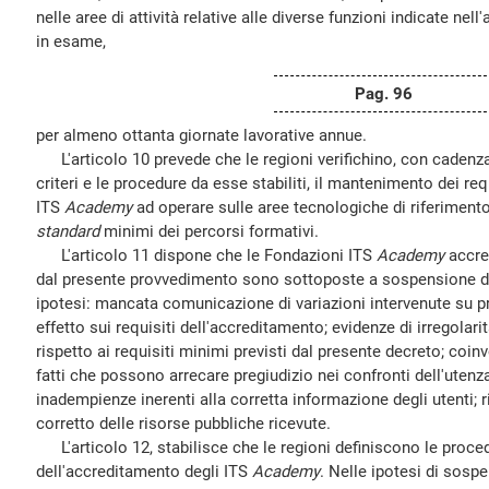
nelle aree di attività relative alle diverse funzioni indicate nel
in esame,
Pag. 96
per almeno ottanta giornate lavorative annue.
L'articolo 10 prevede che le regioni verifichino, con cadenz
criteri e le procedure da esse stabiliti, il mantenimento dei req
ITS
Academy
ad operare sulle aree tecnologiche di riferimento,
standard
minimi dei percorsi formativi.
L'articolo 11 dispone che le Fondazioni ITS
Academy
accre
dal presente provvedimento sono sottoposte a sospensione de
ipotesi: mancata comunicazione di variazioni intervenute su pr
effetto sui requisiti dell'accreditamento; evidenze di irregolar
rispetto ai requisiti minimi previsti dal presente decreto; coi
fatti che possono arrecare pregiudizio nei confronti dell'uten
inadempienze inerenti alla corretta informazione degli utenti; r
corretto delle risorse pubbliche ricevute.
L'articolo 12, stabilisce che le regioni definiscono le proce
dell'accreditamento degli ITS
Academy
. Nelle ipotesi di sosp