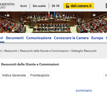
Scrivi
Sito mobile
EN
FR
ri
Documenti
Comunicazione
Conoscere la Camera
Europa
ri
>
Resoconti
>
Resoconti delle Giunte e Commissioni
> Dettaglio Resoconti
Resoconti delle Giunte e Commissioni
Indice Generale
Frontespizio
V
sommario