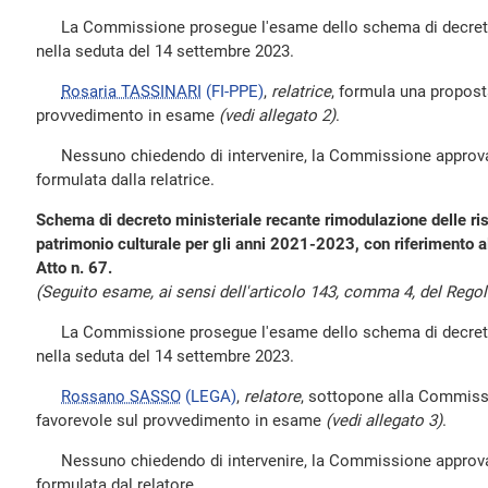
La Commissione prosegue l'esame dello schema di decreto al
nella seduta del 14 settembre 2023.
Rosaria TASSINARI
(FI-PPE)
,
relatrice
, formula una propost
provvedimento in esame
(vedi allegato 2)
.
Nessuno chiedendo di intervenire, la Commissione approva l
formulata dalla relatrice.
Schema di decreto ministeriale recante rimodulazione delle ris
patrimonio culturale per gli anni 2021-2023, con riferimento a
Atto n. 67.
(Seguito esame, ai sensi dell'articolo 143, comma 4, del Rego
La Commissione prosegue l'esame dello schema di decreto al
nella seduta del 14 settembre 2023.
Rossano SASSO
(LEGA)
,
relatore
, sottopone alla Commiss
favorevole sul provvedimento in esame
(vedi allegato 3)
.
Nessuno chiedendo di intervenire, la Commissione approva l
formulata dal relatore.