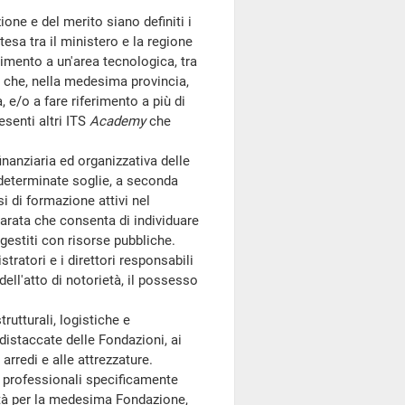
one e del merito siano definiti i
tesa tra il ministero e la regione
rimento a un'area tecnologica, tra
ne che, nella medesima provincia,
e/o a fare riferimento a più di
senti altri ITS
Academy
che
nanziaria ed organizzativa delle
 determinate soglie, a seconda
i di formazione attivi nel
eparata che consenta di individuare
zi gestiti con risorse pubbliche.
ratori e i direttori responsabili
ell'atto di notorietà, il possesso
rutturali, logistiche e
 distaccate delle Fondazioni, ai
arredi e alle attrezzature.
 professionali specificamente
ità per la medesima Fondazione,