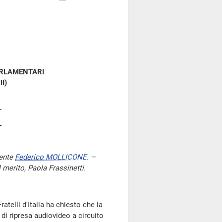
ARLAMENTARI
II)
dente
Federico MOLLICONE
. –
l merito, Paola Frassinetti.
Fratelli d'Italia ha chiesto che la
 di ripresa audiovideo a circuito