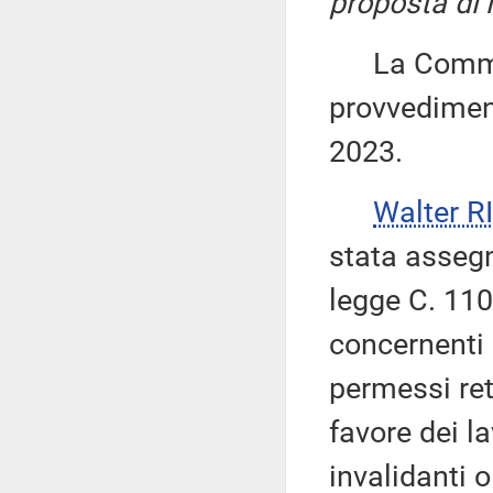
proposta di 
La Commiss
provvediment
2023.
Walter 
stata asseg
legge C. 110
concernenti 
permessi ret
favore dei l
invalidanti 