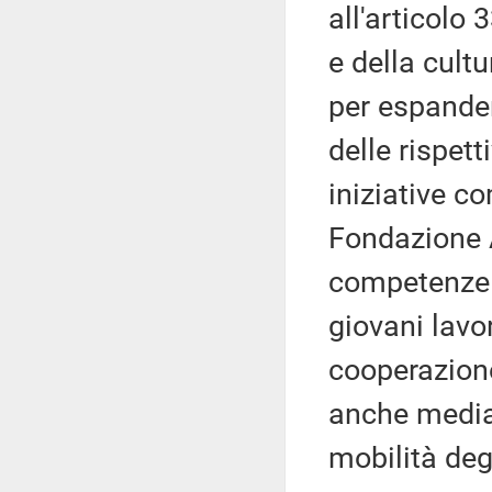
all'articolo 
e della cult
per espande
delle rispett
iniziative c
Fondazione A
competenze t
giovani lavor
cooperazione 
anche media
mobilità degl