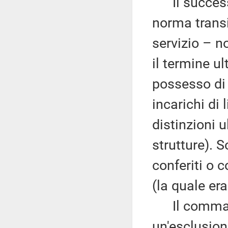
Il success
norma transi
servizio – n
il termine u
possesso di s
incarichi di 
distinzioni u
strutture). S
conferiti o 
(la quale era
Il comma 3 
un'esclusione