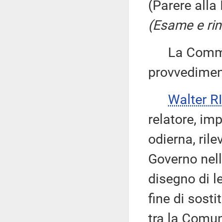
(Parere alla
(Esame e rin
La Commiss
provvedimen
Walter 
relatore, im
odierna, ril
Governo nella
disegno di le
fine di sost
tra la Comun