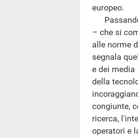
europeo.
Passando ad
– che si com
alle norme 
segnala quel
e dei media –
della tecnol
incoraggiano
congiunte, c
ricerca, l'int
operatori e 