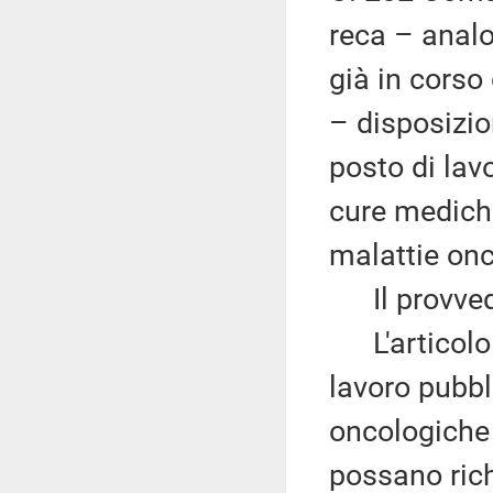
reca – analo
già in cors
– disposizio
posto di lav
cure mediche
malattie onc
Il provvedi
L'articolo 1
lavoro pubbli
oncologiche 
possano rich