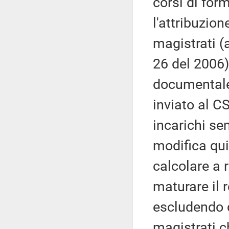
corsi di for
l'attribuzion
magistrati (a
26 del 2006)
documentale 
inviato al C
incarichi sem
modifica qui
calcolare a r
maturare il 
escludendo d
magistrati c