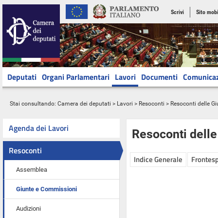
Scrivi
Sito mobi
Deputati
Organi Parlamentari
Lavori
Documenti
Comunica
Stai consultando:
Camera dei deputati
>
Lavori
>
Resoconti
>
Resoconti delle G
Agenda dei Lavori
Resoconti dell
Resoconti
Indice Generale
Frontesp
Assemblea
Giunte e Commissioni
Audizioni