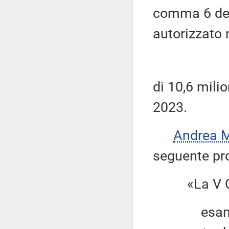
comma 6 del
autorizzato 
di 10,6 mili
2023.
Andrea 
seguente pro
«La V Co
esaminato 