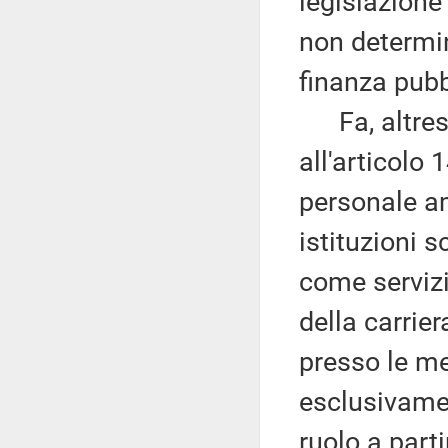
legislazione 
non determin
finanza pubb
Fa, altresì,
all'articolo 
personale am
istituzioni s
come servizio
della carrier
presso le me
esclusivame
ruolo a part