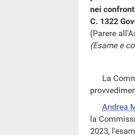
nei confronti
C. 1322 Gov
(Parere all'
(Esame e con
La Commiss
provvedimen
Andrea 
la Commissio
2023, l'esam