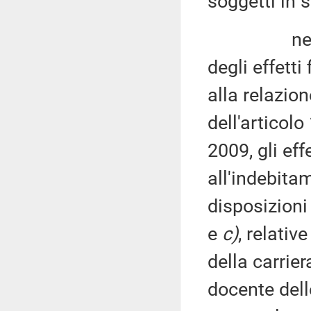
soggetti in 
nell'ambit
degli effetti
alla relazio
dell'articol
2009, gli effe
all'indebita
disposizioni 
e
c)
, relativ
della carrier
docente delle