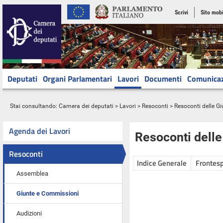
Scrivi
Sito mobi
Deputati
Organi Parlamentari
Lavori
Documenti
Comunica
Stai consultando:
Camera dei deputati
>
Lavori
>
Resoconti
>
Resoconti delle G
Agenda dei Lavori
Resoconti dell
Resoconti
Indice Generale
Frontesp
Assemblea
Giunte e Commissioni
Audizioni