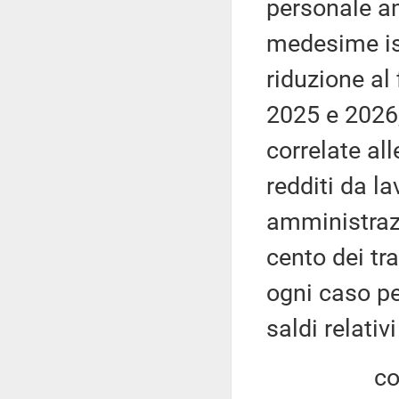
personale am
medesime ist
riduzione al 
2025 e 2026,
correlate all
redditi da l
amministrazi
cento dei tr
ogni caso pe
saldi relativ
con riferi