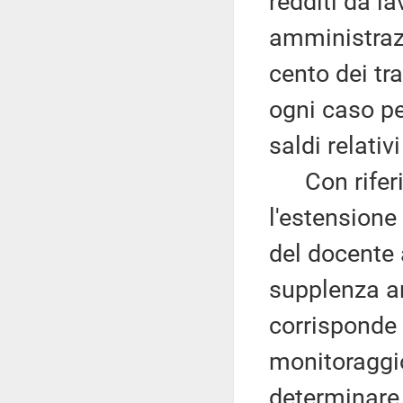
redditi da l
amministrazi
cento dei tr
ogni caso pe
saldi relativ
Con riferime
l'estensione
del docente 
supplenza an
corrisponde 
monitoraggio
determinare 