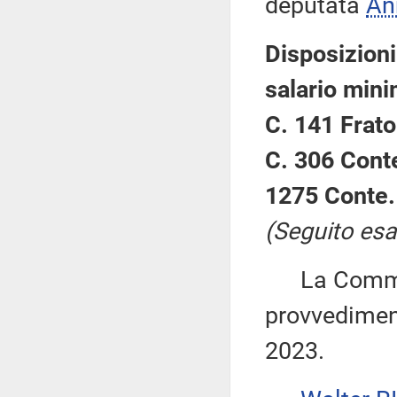
deputata
An
Disposizioni
salario mini
C. 141 Frato
C. 306 Conte
1275 Conte.
(Seguito esa
La Commiss
provvediment
2023.