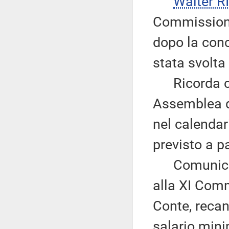
Walter 
Commissione
dopo la conc
stata svolta 
Ricorda che
Assemblea del
nel calendar
previsto a p
Comunica c
alla XI Comm
Conte, recant
salario mini