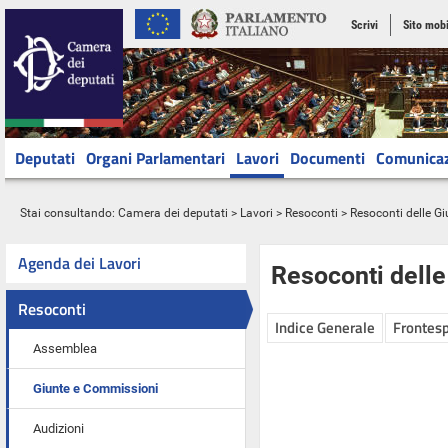
Scrivi
Sito mobi
Deputati
Organi Parlamentari
Lavori
Documenti
Comunica
Stai consultando:
Camera dei deputati
>
Lavori
>
Resoconti
>
Resoconti delle G
Agenda dei Lavori
Resoconti dell
Resoconti
Indice Generale
Frontesp
Assemblea
Giunte e Commissioni
Audizioni