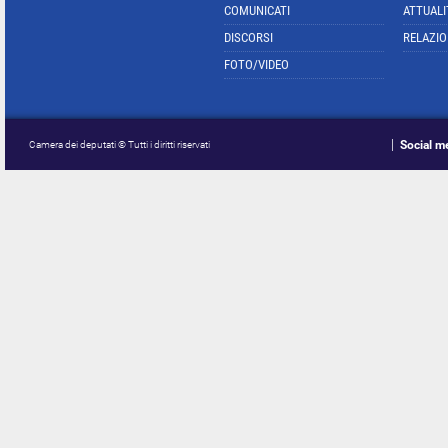
COMUNICATI
ATTUALI
DISCORSI
RELAZIO
FOTO/VIDEO
Social m
Camera dei deputati © Tutti i diritti riservati