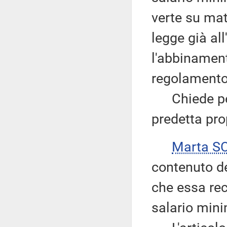
verte su mat
legge già al
l'abbinament
regolamento
Chiede perta
predetta pro
Marta S
contenuto de
che essa reca
salario mini