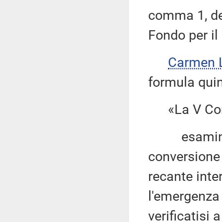
comma 1, del
Fondo per il 
Carmen L
formula quin
«La V Com
esaminato i
conversione 
recante inte
l'emergenza 
verificatisi 