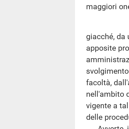
maggiori one
giacché, da u
apposite pro
amministrazi
svolgimento 
facoltà, dall
nell'ambito d
vigente a ta
delle proced
Avverte, ino