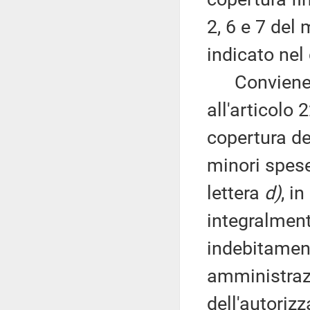
2, 6 e 7 del
indicato nel
Conviene, in
all'articolo
copertura de
minori spese
lettera
d)
, i
integralmente
indebitament
amministrazi
dell'autorizz