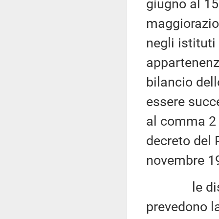
giugno al 15
maggiorazion
negli istitut
appartenenza
bilancio del
essere succ
al comma 2 ne
decreto del 
novembre 19
le disposiz
prevedono la