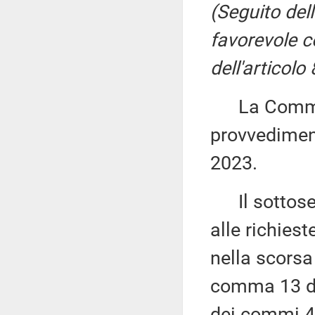
(Seguito del
favorevole co
dell'articolo
La Commiss
provvediment
2023.
Il sottose
alle richiest
nella scorsa 
comma 13 del
dei commi 4,