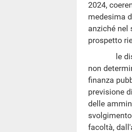
2024, coere
medesima dis
anziché nel 
prospetto rie
le disposiz
non determin
finanza pubb
previsione d
delle ammini
svolgimento 
facoltà, dall