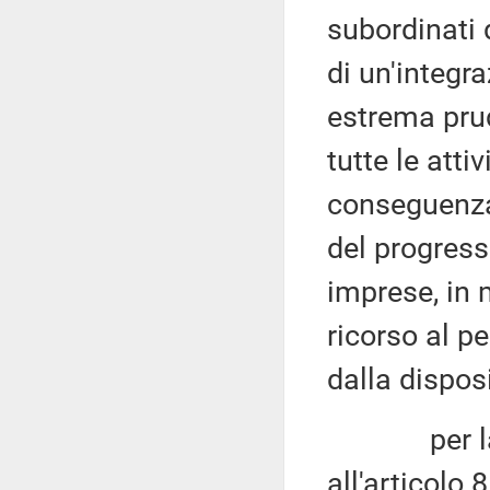
subordinati d
di un'integra
estrema prud
tutte le att
conseguenza 
del progress
imprese, in 
ricorso al p
dalla dispos
per la qua
all'articolo 