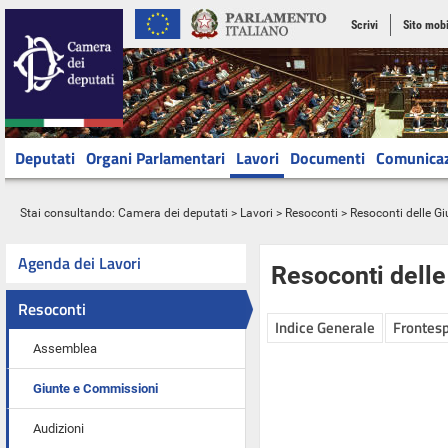
Scrivi
Sito mobi
Deputati
Organi Parlamentari
Lavori
Documenti
Comunica
Stai consultando:
Camera dei deputati
>
Lavori
>
Resoconti
>
Resoconti delle G
Agenda dei Lavori
Resoconti dell
Resoconti
Indice Generale
Frontesp
Assemblea
Giunte e Commissioni
Audizioni