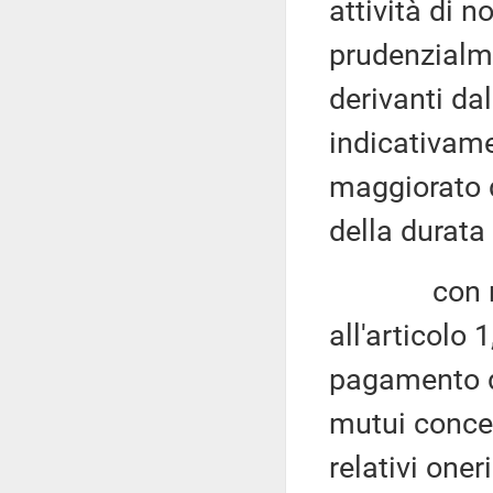
attività di n
prudenzialme
derivanti da
indicativame
maggiorato d
della durata
con riferi
all'articolo 
pagamento d
mutui conces
relativi one