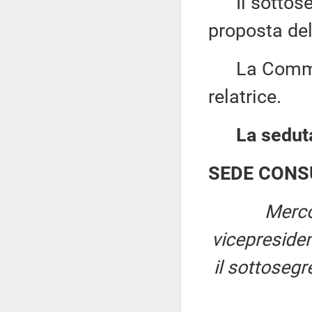
Il sottose
proposta dell
La Commiss
relatrice.
La seduta
SEDE CONS
Merco
vicepreside
il sottosegr