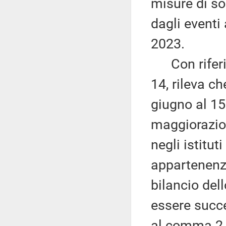
misure di so
dagli eventi 
2023.
Con riferime
14, rileva c
giugno al 15
maggiorazion
negli istitut
appartenenza
bilancio del
essere succ
al comma 2 ne