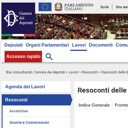
Scrivi
Sito mo
Deputati
Organi Parlamentari
Lavori
Documenti
Comu
Accesso rapido
Stai consultando:
Camera dei deputati
>
Lavori
>
Resoconti
>
Resoconti delle 
Agenda dei Lavori
Resoconti delle
Resoconti
Indice Generale
Fronte
Assemblea
Giunte e Commissioni