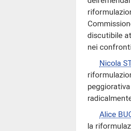
dell'emendam
riformulazion
Commissione 
discutibile 
nei confronti
Nicola 
riformulazio
peggiorativa 
radicalmente
Alice B
la riformula