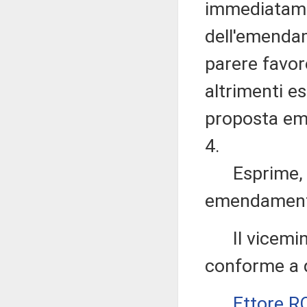
immediatame
dell'emendam
parere favore
altrimenti e
proposta emen
4.
Esprime, in
emendamenti
Il vicemin
conforme a qu
Ettore 