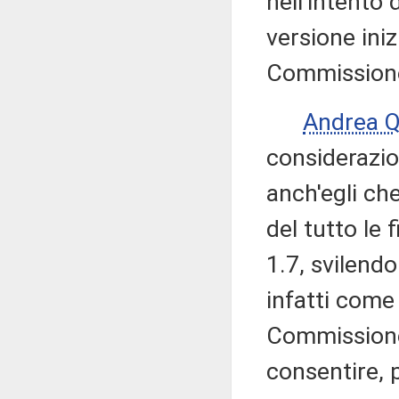
nell'intento 
versione iniz
Commissione
Andrea 
considerazio
anch'egli ch
del tutto le 
1.7, svilend
infatti come
Commissione 
consentire, p