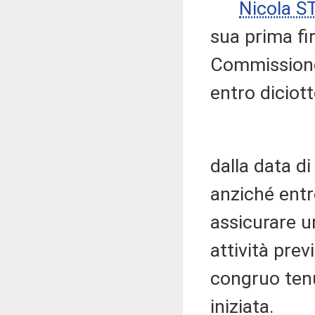
Nicola 
sua prima fi
Commissione 
entro diciot
dalla data di
anziché entro
assicurare u
attività pre
congruo tenu
iniziata.