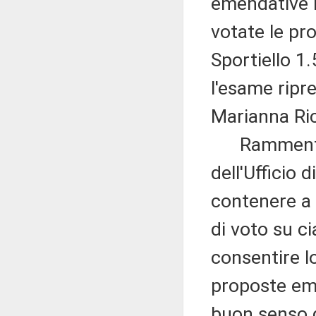
emendative ri
votate le p
Sportiello 1
l'esame ripr
Marianna Ric
Rammenta, i
dell'Ufficio 
contenere a 
di voto su c
consentire l
proposte eme
buon senso d