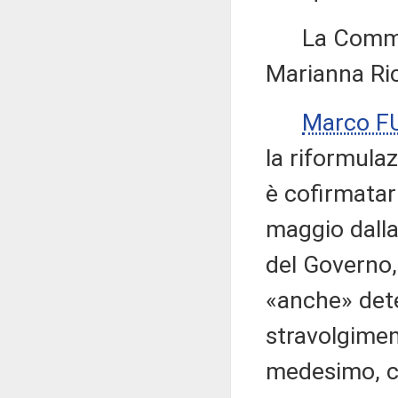
La Commiss
Marianna Ric
Marco F
la riformulaz
è cofirmatar
maggio dalla
del Governo,
«anche» det
stravolgimen
medesimo, ch