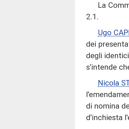
La Commiss
2.1.
Ugo CAP
dei presenta
degli identi
s'intende ch
Nicola 
l'emendament
di nomina d
d'inchiesta l