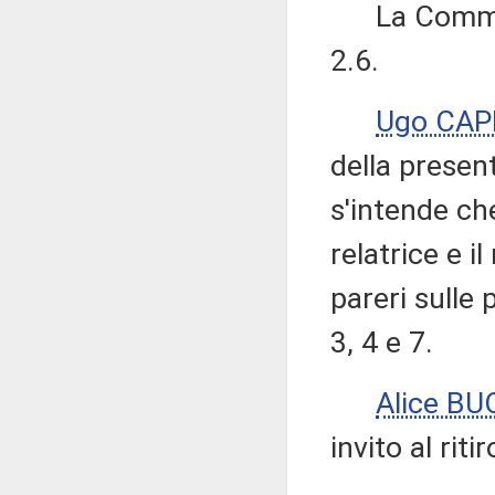
La Commiss
2.6.
Ugo CAP
della presen
s'intende che
relatrice e 
pareri sulle 
3, 4 e 7.
Alice B
invito al riti