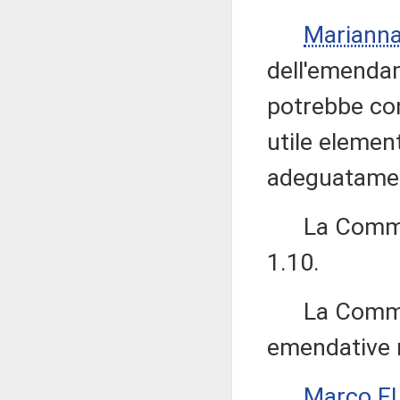
Marianna
dell'emendam
potrebbe con
utile elemen
adeguatamen
La Commissi
1.10.
La Commissi
emendative ri
Marco F