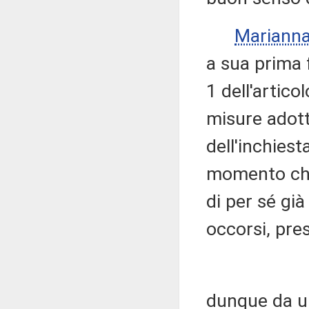
Marianna
a sua prima 
1 dell'artico
misure adott
dell'inchiest
momento che
di per sé già
occorsi, pr
dunque da un