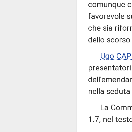
comunque ch
favorevole s
che sia rifor
dello scorso
Ugo CAP
presentatori
dell'emendam
nella seduta
La Commiss
1.7, nel tes