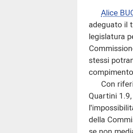
Alice B
adeguato il t
legislatura p
Commissione 
stessi potra
compimento 
Con riferi
Quartini 1.9
l'impossibili
della Commis
se non media