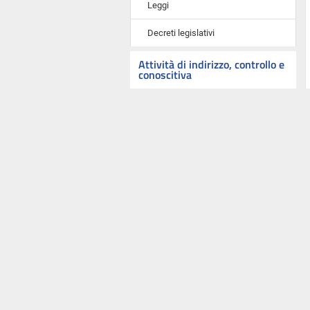
Leggi
Decreti legislativi
Attività di indirizzo, controllo e
conoscitiva
Interrogazioni, interpellanze,
mozioni, risoluzioni e odg
Indagini conoscitive
Audizioni e comunicazioni in
Commissione
Comunicazioni e informative
urgenti in Assemblea
Atti del Governo e proposte di
nomina sottoposti a parere
Parlamento in seduta comune