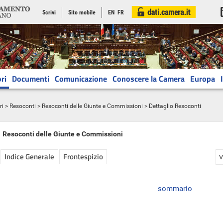
Scrivi
Sito mobile
EN
FR
ri
Documenti
Comunicazione
Conoscere la Camera
Europa
ri
>
Resoconti
>
Resoconti delle Giunte e Commissioni
> Dettaglio Resoconti
Resoconti delle Giunte e Commissioni
Indice Generale
Frontespizio
V
sommario