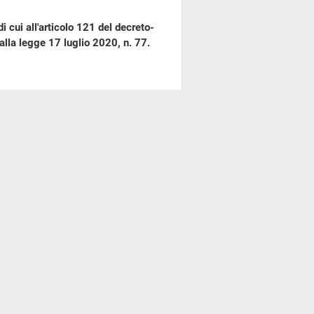
 cui all'articolo 121 del decreto-
lla legge 17 luglio 2020, n. 77.
Marco OSNATO
. – Interviene il
anze Federico Freni.
a quanto avvenuto nella seduta di
rtato l'interruzione del
indacato ispettivo all'ordine del
issione le più sentite scuse del
ano più ripetersi.