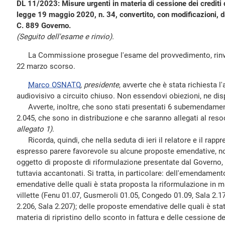
DL 11/2023: Misure urgenti in materia di cessione dei crediti di
legge 19 maggio 2020, n. 34, convertito, con modificazioni, da
C. 889 Governo.
(Seguito dell'esame e rinvio).
La Commissione prosegue l'esame del provvedimento, rinviat
22 marzo scorso.
Marco OSNATO
,
presidente
, avverte che è stata richiesta l
audiovisivo a circuito chiuso. Non essendovi obiezioni, ne disp
Avverte, inoltre, che sono stati presentati 6 subemendamen
2.045, che sono in distribuzione e che saranno allegati al res
allegato 1)
.
Ricorda, quindi, che nella seduta di ieri il relatore e il rap
espresso parere favorevole su alcune proposte emendative, n
oggetto di proposte di riformulazione presentate dal Governo, 
tuttavia accantonati. Si tratta, in particolare: dell'emendamen
emendative delle quali è stata proposta la riformulazione in ma
villette (Fenu 01.07, Gusmeroli 01.05, Congedo 01.09, Sala 2.
2.206, Sala 2.207); delle proposte emendative delle quali è sta
materia di ripristino dello sconto in fattura e delle cessione del