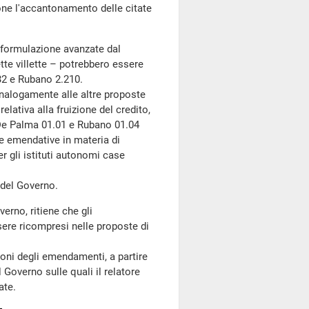
one l'accantonamento delle citate
riformulazione avanzate dal
ette villette – potrebbero essere
32 e Rubano 2.210.
alogamente alle altre proposte
elativa alla fruizione del credito,
 De Palma 01.01 e Rubano 01.04
e emendative in materia di
er gli istituti autonomi case
 del Governo.
erno, ritiene che gli
re ricompresi nelle proposte di
ni degli emendamenti, a partire
 Governo sulle quali il relatore
ate.