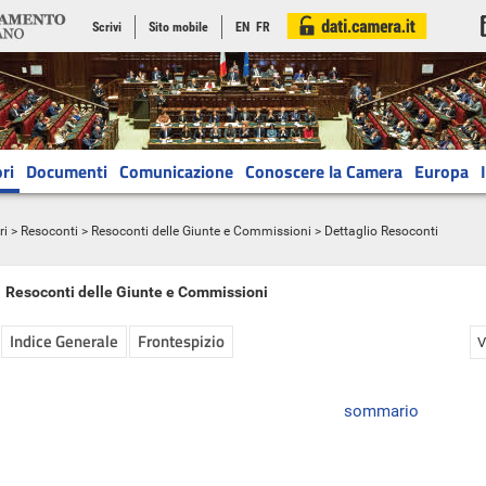
Scrivi
Sito mobile
EN
FR
ri
Documenti
Comunicazione
Conoscere la Camera
Europa
ri
>
Resoconti
>
Resoconti delle Giunte e Commissioni
> Dettaglio Resoconti
Resoconti delle Giunte e Commissioni
Indice Generale
Frontespizio
V
sommario