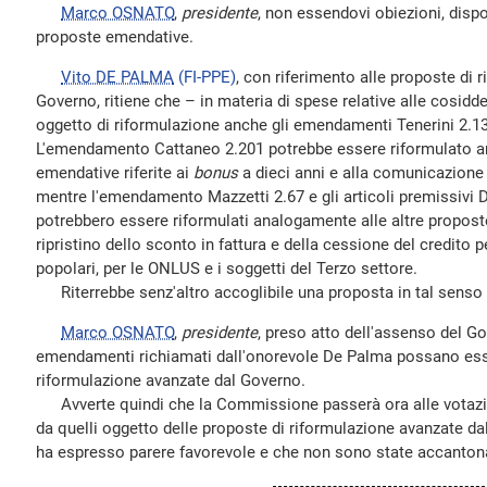
Marco OSNATO
,
presidente
, non essendovi obiezioni, disp
proposte emendative.
Vito DE PALMA
(FI-PPE)
, con riferimento alle proposte di 
Governo, ritiene che – in materia di spese relative alle cosidd
oggetto di riformulazione anche gli emendamenti Tenerini 2.1
L'emendamento Cattaneo 2.201 potrebbe essere riformulato an
emendative riferite ai
bonus
a dieci anni e alla comunicazione r
mentre l'emendamento Mazzetti 2.67 e gli articoli premissivi
potrebbero essere riformulati analogamente alle altre propost
ripristino dello sconto in fattura e della cessione del credito p
popolari, per le ONLUS e i soggetti del Terzo settore.
Riterrebbe senz'altro accoglibile una proposta in tal senso
Marco OSNATO
,
presidente
, preso atto dell'assenso del Gov
emendamenti richiamati dall'onorevole De Palma possano esse
riformulazione avanzate dal Governo.
Avverte quindi che la Commissione passerà ora alle votazio
da quelli oggetto delle proposte di riformulazione avanzate dal
ha espresso parere favorevole e che non sono state accanton