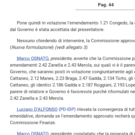
Pag. 44
Pone quindi in votazione l'emendamento 1.21 Congedo, la c
dal Governo è stata accettata dal presentatore.
Nessuno chiedendo di intervenire, la Commissione approv
(
Nuova formulazione
)
(vedi allegato 3)
.
Marco OSNATO
,
presidente
, avverte che la Commissione pa
emendamenti 2.42 Zanella e 2.43 Merola, sui quali vi è il parer
Governo, che saranno posti in votazione congiuntamente agli
Cattaneo, 2.12 Manes, 2.23 Braga, 2.47 Gadda, 2.134 Torto, gli 
Cattaneo, gli identici 2.186 Gadda e 2.187 Roggiani, 2.193 Loperf
parere di relatore e Governo è favorevole purché riformulati n
2.42 Zanella e 2.43 Merola.
Luciano D'ALFONSO
(PD-IDP)
rilevata la convergenza di tutt
emendative, domanda se l'emendamento approvato recherà qu
Commissione Finanze.
Marco OSNATO
,
presidente
, constatato che la proposta di 