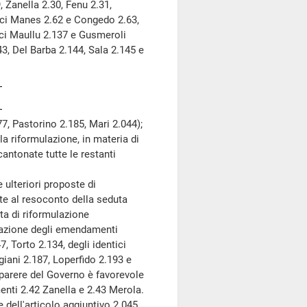
 Zanella 2.30, Fenu 2.31,
tici Manes 2.62 e Congedo 2.63,
ici Maullu 2.137 e Gusmeroli
3, Del Barba 2.144, Sala 2.145 e
7, Pastorino 2.185, Mari 2.044);
a riformulazione, in materia di
antonate tutte le restanti
ulteriori proposte di
te al resoconto della seduta
sta di riformulazione
lazione degli emendamenti
, Torto 2.134, degli identici
giani 2.187, Loperfido 2.193 e
il parere del Governo è favorevole
nti 2.42 Zanella e 2.43 Merola.
 dell'articolo aggiuntivo 2.045