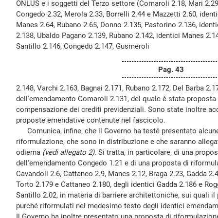
ONLUS e i soggetti del Terzo settore (Comaroli 2.18, Mari 2.29,
Congedo 2.32, Merola 2.33, Borrelli 2.44 e Mazzetti 2.60, iden
Manes 2.64, Rubano 2.65, Donno 2.135, Pastorino 2.136, ident
2.138, Ubaldo Pagano 2.139, Rubano 2.142, identici Manes 2.14
Santillo 2.146, Congedo 2.147, Gusmeroli
Pag. 43
2.148, Varchi 2.163, Bagnai 2.171, Rubano 2.172, Del Barba 2.17
dell'emendamento Comaroli 2.131, del quale è stata proposta l
compensazione dei crediti previdenziali. Sono state inoltre acc
proposte emendative contenute nel fascicolo.
Comunica, infine, che il Governo ha testé presentato alcune 
riformulazione, che sono in distribuzione e che saranno allega
odierna
(vedi allegato 2)
. Si tratta, in particolare, di una propo
dell'emendamento Congedo 1.21 e di una proposta di riformu
Cavandoli 2.6, Cattaneo 2.9, Manes 2.12, Braga 2.23, Gadda 2.47
Torto 2.179 e Cattaneo 2.180, degli identici Gadda 2.186 e Rog
Santillo 2.02, in materia di barriere architettoniche, sui quali 
purché riformulati nel medesimo testo degli identici emendame
Il Governo ha inoltre presentato una proposta di riformulazione