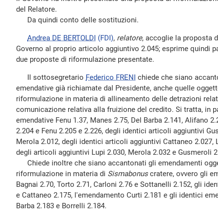
del Relatore.
Da quindi conto delle sostituzioni.
Andrea DE BERTOLDI
(FDI)
,
relatore
, accoglie la proposta 
Governo al proprio articolo aggiuntivo 2.045; esprime quindi pa
due proposte di riformulazione presentate.
Il sottosegretario
Federico FRENI
chiede che siano accanto
emendative già richiamate dal Presidente, anche quelle oggett
riformulazione in materia di allineamento delle detrazioni rela
comunicazione relativa alla fruizione del credito. Si tratta, in 
emendative Fenu 1.37, Manes 2.75, Del Barba 2.141, Alifano 2.
2.204 e Fenu 2.205 e 2.226, degli identici articoli aggiuntivi Gu
Merola 2.012, degli identici articoli aggiuntivi Cattaneo 2.027
degli articoli aggiuntivi Lupi 2.030, Merola 2.032 e Gusmeroli 2
Chiede inoltre che siano accantonati gli emendamenti ogget
riformulazione in materia di
Sismabonus
cratere, ovvero gli e
Bagnai 2.70, Torto 2.71, Carloni 2.76 e Sottanelli 2.152, gli id
e Cattaneo 2.175, l'emendamento Curti 2.181 e gli identici em
Barba 2.183 e Borrelli 2.184.