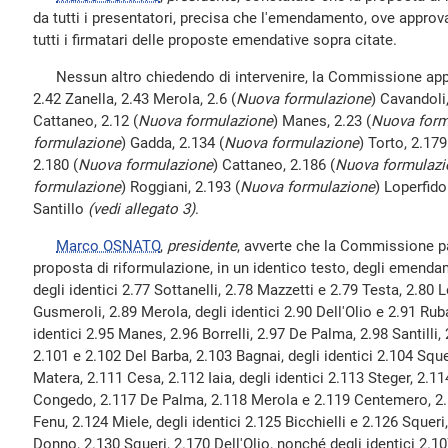
da tutti i presentatori, precisa che l'emendamento, ove approva
tutti i firmatari delle proposte emendative sopra citate.
Nessun altro chiedendo di intervenire, la Commissione appr
2.42 Zanella, 2.43 Merola, 2.6 (
Nuova formulazione
) Cavandoli,
Cattaneo, 2.12 (
Nuova formulazione
) Manes, 2.23 (
Nuova form
formulazione
) Gadda, 2.134 (
Nuova formulazione
) Torto, 2.179
2.180 (
Nuova formulazione
) Cattaneo, 2.186 (
Nuova formulazi
formulazione
) Roggiani, 2.193 (
Nuova formulazione
) Loperfido
Santillo
(vedi allegato 3)
.
Marco OSNATO
,
presidente
, avverte che la Commissione p
proposta di riformulazione, in un identico testo, degli emenda
degli identici 2.77 Sottanelli, 2.78 Mazzetti e 2.79 Testa, 2.80 L
Gusmeroli, 2.89 Merola, degli identici 2.90 Dell'Olio e 2.91 Rub
identici 2.95 Manes, 2.96 Borrelli, 2.97 De Palma, 2.98 Santilli,
2.101 e 2.102 Del Barba, 2.103 Bagnai, degli identici 2.104 Squer
Matera, 2.111 Cesa, 2.112 Iaia, degli identici 2.113 Steger, 2.11
Congedo, 2.117 De Palma, 2.118 Merola e 2.119 Centemero, 2.1
Fenu, 2.124 Miele, degli identici 2.125 Bicchielli e 2.126 Squeri,
Donno, 2.130 Squeri, 2.170 Dell'Olio, nonché degli identici 2.