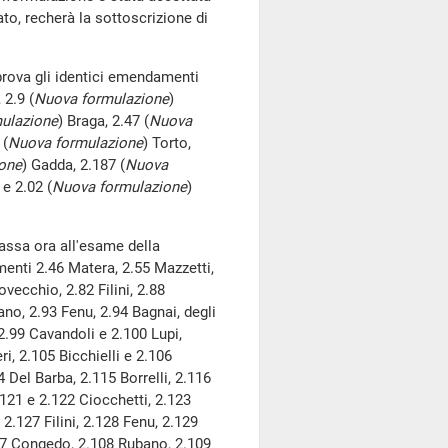
to, recherà la sottoscrizione di
ova gli identici emendamenti
 2.9 (
Nuova formulazione
)
ulazione
) Braga, 2.47 (
Nuova
 (
Nuova formulazione
) Torto,
one
) Gadda, 2.187 (
Nuova
 e 2.02 (
Nuova formulazione
)
assa ora all'esame della
menti 2.46 Matera, 2.55 Mazzetti,
ovecchio, 2.82 Filini, 2.88
ano, 2.93 Fenu, 2.94 Bagnai, degli
 2.99 Cavandoli e 2.100 Lupi,
i, 2.105 Bicchielli e 2.106
4 Del Barba, 2.115 Borrelli, 2.116
21 e 2.122 Ciocchetti, 2.123
 2.127 Filini, 2.128 Fenu, 2.129
107 Congedo, 2.108 Rubano, 2.109