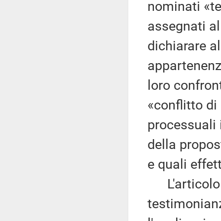
nominati «te
assegnati al
dichiarare a
appartenenza
loro confron
«conflitto di
processuali i
della propo
e quali effe
L'articolo 3
testimonianz