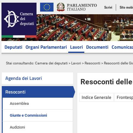
Scrivi
Sito mobi
Deputati
Organi Parlamentari
Lavori
Documenti
Comunica
Stai consultando:
Camera dei deputati
>
Lavori
>
Resoconti
>
Resoconti delle G
Agenda dei Lavori
Resoconti dell
Resoconti
Indice Generale
Frontesp
Assemblea
Giunte e Commissioni
Audizioni