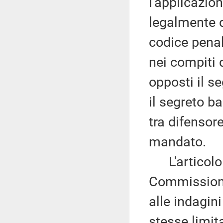
l'applicazion
legalmente d
codice penale
nei compiti
opposti il se
il segreto b
tra difensor
mandato.
L'articolo 4
Commissione.
alle indagini
stesse limita