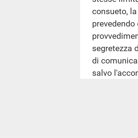
consueto, la 
prevedendo 
provvediment
segretezza d
di comunicaz
salvo l'acco
133 del codi
Nelle materi
Commissione 
documenti re
corso presso 