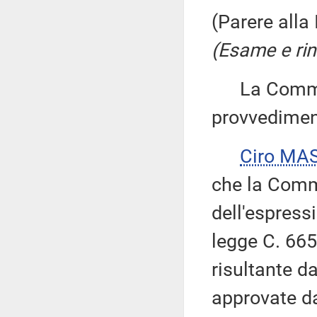
(Parere alla
(Esame e rin
La Commiss
provvedimen
Ciro MA
che la Comm
dell'espressi
legge C. 66
risultante d
approvate da