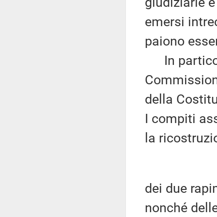
giudiziarie e
emersi intre
paiono esser
In particola
Commissione 
della Costitu
I compiti a
la ricostruz
dei due rapi
nonché delle