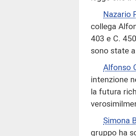
Nazario
collega Alfo
403 e C. 450
sono state 
Alfonso
intenzione n
la futura ri
verosimilmen
Simona 
gruppo ha so