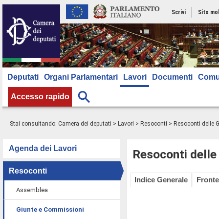
Scrivi
Sito mo
Deputati
Organi Parlamentari
Lavori
Documenti
Comu
Accesso rapido
Stai consultando:
Camera dei deputati
>
Lavori
>
Resoconti
>
Resoconti delle 
Agenda dei Lavori
Resoconti delle
Resoconti
Indice Generale
Fronte
Assemblea
Giunte e Commissioni