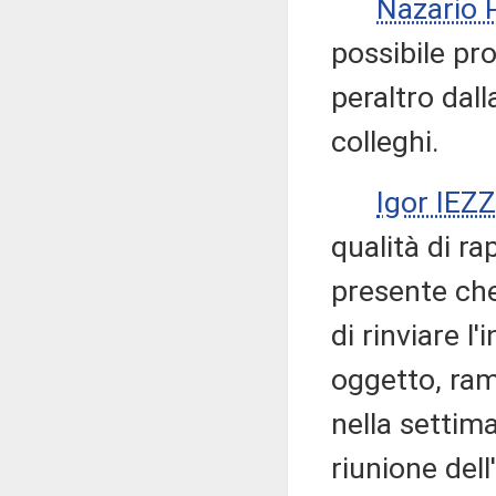
Nazario
possibile pr
peraltro dal
colleghi.
Igor IEZZ
qualità di r
presente che
di rinviare 
oggetto, ra
nella settim
riunione dell