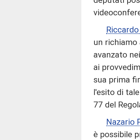
deputati pos
videoconfere
Riccard
un richiamo
avanzato nei
ai provvedim
sua prima fi
l'esito di tal
77 del Rego
Nazario
è possibile 