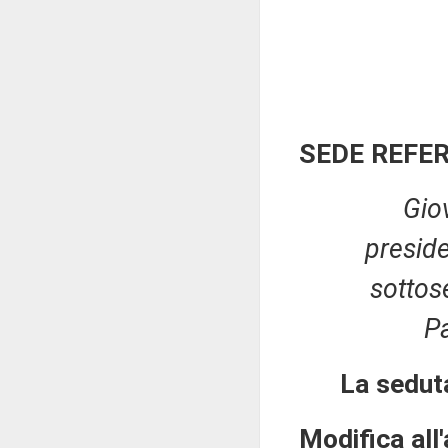
SEDE REFE
Gio
presid
sottose
Pa
La sedut
Modifica all'