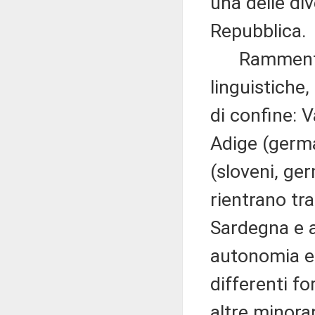
una delle di
Repubblica.
Rammenta inf
linguistiche
di confine: V
Adige (german
(sloveni, ger
rientrano tra
Sardegna e al
autonomia e 
differenti fo
altre minoran