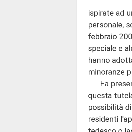
ispirate ad u
personale, so
febbraio 2001
speciale e al
hanno adotta
minoranze pr
Fa presente
questa tutel
possibilità d
residenti l'a
tedesco o la