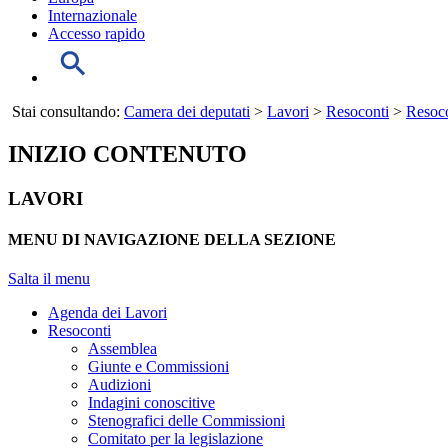
Internazionale
Accesso rapido
Stai consultando:
Camera dei deputati
>
Lavori
>
Resoconti
>
Resoco
INIZIO CONTENUTO
LAVORI
MENU DI NAVIGAZIONE DELLA SEZIONE
Salta il menu
Agenda dei Lavori
Resoconti
Assemblea
Giunte e Commissioni
Audizioni
Indagini conoscitive
Stenografici delle Commissioni
Comitato per la legislazione