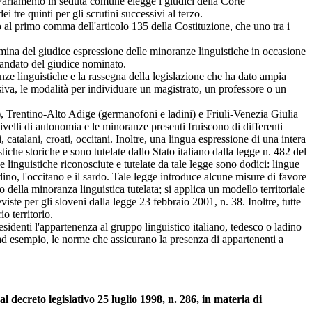
il Parlamento in seduta comune elegge i giudici della Corte
tre quinti per gli scrutini successivi al terzo.
 al primo comma dell'articolo 135 della Costituzione, che uno tra i
mina del giudice espressione delle minoranze linguistiche in occasione
 mandato del giudice nominato.
e linguistiche e la rassegna della legislazione che ha dato ampia
siva, le modalità per individuare un magistrato, un professore o un
, Trentino-Alto Adige (germanofoni e ladini) e Friuli-Venezia Giulia
livelli di autonomia e le minoranze presenti fruiscono di differenti
, catalani, croati, occitani. Inoltre, una lingua espressione di una intera
iche storiche e sono tutelate dallo Stato italiano dalla legge n. 482 del
e linguistiche riconosciute e tutelate da tale legge sono dodici: lingue
adino, l'occitano e il sardo. Tale legge introduce alcune misure di favore
 della minoranza linguistica tutelata; si applica un modello territoriale
viste per gli sloveni dalla legge 23 febbraio 2001, n. 38. Inoltre, tutte
o territorio.
sidenti l'appartenenza al gruppo linguistico italiano, tedesco o ladino
 ad esempio, le norme che assicurano la presenza di appartenenti a
l decreto legislativo 25 luglio 1998, n. 286, in materia di