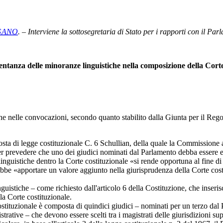
AGANO
. – Interviene la sottosegretaria di Stato per i rapporti con il Pa
sentanza delle minoranze linguistiche nella composizione della Corte
he nelle convocazioni, secondo quanto stabilito dalla Giunta per il Rego
sta di legge costituzionale C. 6 Schullian, della quale la Commissione a
per prevedere che uno dei giudici nominati dal Parlamento debba essere 
inguistiche dentro la Corte costituzionale «si rende opportuna al fine di
ebbe «apportare un valore aggiunto nella giurisprudenza della Corte costit
stiche – come richiesto dall'articolo 6 della Costituzione, che inseris
a Corte costituzionale.
tituzionale è composta di quindici giudici – nominati per un terzo dal 
tive – che devono essere scelti tra i magistrati delle giurisdizioni super