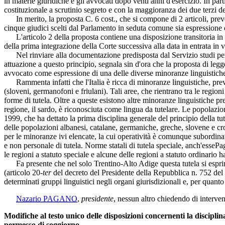
in materie giuridiche e gli avvocati dopo venti anni d'esercizio. In part
costituzionale a scrutinio segreto e con la maggioranza dei due terzi de
In merito, la proposta C. 6 cost., che si compone di 2 articoli, preve
cinque giudici scelti dal Parlamento in seduta comune sia espressione 
L'articolo 2 della proposta contiene una disposizione transitoria in 
della prima integrazione della Corte successiva alla data in entrata in
Nel rinviare alla documentazione predisposta dal Servizio studi per q
attuazione a questo principio, segnala sin d'ora che la proposta di leg
avvocato come espressione di una delle diverse minoranze linguistich
Rammenta infatti che l'Italia è ricca di minoranze linguistiche, prev
(sloveni, germanofoni e friulani). Tali aree, che rientrano tra le region
forme di tutela. Oltre a queste esistono altre minoranze linguistiche pres
regione, il sardo, è riconosciuta come lingua da tutelare. Le popolazion
1999, che ha dettato la prima disciplina generale del principio della tu
delle popolazioni albanesi, catalane, germaniche, greche, slovene e croat
per le minoranze ivi elencate, la cui operatività è comunque subordinata 
e non personale di tutela. Norme statali di tutela speciale, anch'esse
Pag
le regioni a statuto speciale e alcune delle regioni a statuto ordinario 
Fa presente che nel solo Trentino-Alto Adige questa tutela si esprime a
(articolo 20-
ter
del decreto del Presidente della Repubblica n. 752 del 
determinati gruppi linguistici negli organi giurisdizionali e, per quanto
Nazario PAGANO
,
presidente
, nessun altro chiedendo di interveni
Modifiche al testo unico delle disposizioni concernenti la disciplin
permesso di soggiorno.