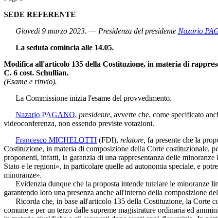
SEDE REFERENTE
Giovedì 9 marzo 2023.
—
Presidenza del presidente
Nazario P
La seduta comincia alle 14.05.
Modifica all'articolo 135 della Costituzione, in materia di rappre
C. 6 cost. Schullian.
(Esame e rinvio).
La Commissione inizia l'esame del provvedimento.
Nazario PAGANO
,
presidente
, avverte che, come specificato anc
videoconferenza, non essendo previste votazioni.
Francesco MICHELOTTI
(FDI)
,
relatore,
fa presente che la propo
Costituzione, in materia di composizione della Corte costituzionale, 
proponenti, infatti, la garanzia di una rappresentanza delle minoranze l
Stato e le regioni», in particolare quelle ad autonomia speciale, e potr
minoranze».
Evidenzia dunque che la proposta intende tutelare le minoranze lingui
garantendo loro una presenza anche all'interno della composizione dell
Ricorda che, in base all'articolo 135 della Costituzione, la Corte cos
comune e per un terzo dalle supreme magistrature ordinaria ed amministra