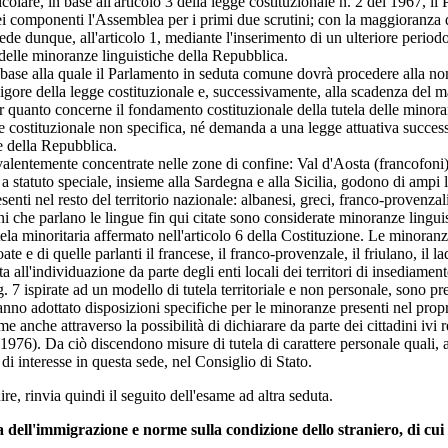
icolare, in base all'articolo 3 della legge costituzionale n. 2 del 1967, 
i componenti l'Assemblea per i primi due scrutini; con la maggioranza dei 
de dunque, all'articolo 1, mediante l'inserimento di un ulteriore periodo
delle minoranze linguistiche della Repubblica.
base alla quale il Parlamento in seduta comune dovrà procedere alla no
 vigore della legge costituzionale e, successivamente, alla scadenza del
uanto concerne il fondamento costituzionale della tutela delle minoranz
ge costituzionale non specifica, né demanda a una legge attuativa succes
e della Repubblica.
alentemente concentrate nelle zone di confine: Val d'Aosta (francofoni)
i a statuto speciale, insieme alla Sardegna e alla Sicilia, godono di ampi 
enti nel resto del territorio nazionale: albanesi, greci, franco-provenzali
i che parlano le lingue fin qui citate sono considerate minoranze linguist
tela minoritaria affermato nell'articolo 6 della Costituzione. Le minoranz
e e di quelle parlanti il francese, il franco-provenzale, il friulano, il l
all'individuazione da parte degli enti locali dei territori di insediamento
. 7
ispirate ad un modello di tutela territoriale e non personale, sono pre
hanno adottato disposizioni specifiche per le minoranze presenti nel propri
nche attraverso la possibilità di dichiarare da parte dei cittadini ivi re
1976). Da ciò discendono misure di tutela di carattere personale quali,
 di interesse in questa sede, nel Consiglio di Stato.
re, rinvia quindi il seguito dell'esame ad altra seduta.
a dell'immigrazione e norme sulla condizione dello straniero, di cui a