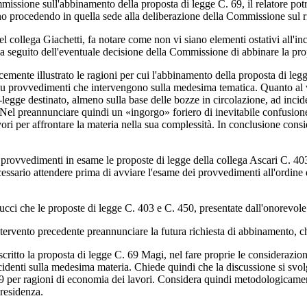
ommissione sull'abbinamento della proposta di legge C. 69, il relatore pot
orno procedendo in quella sede alla deliberazione della Commissione sul 
del collega Giachetti, fa notare come non vi siano elementi ostativi all
ta a seguito dell'eventuale decisione della Commissione di abbinare la pr
cemente illustrato le ragioni per cui l'abbinamento della proposta di legge
su provvedimenti che intervengono sulla medesima tematica. Quanto al v
o-legge destinato, almeno sulla base delle bozze in circolazione, ad incid
el preannunciare quindi un «ingorgo» foriero di inevitabile confusione, 
ori per affrontare la materia nella sua complessità. In conclusione consi
i provvedimenti in esame le proposte di legge della collega Ascari C. 
ecessario attendere prima di avviare l'esame dei provvedimenti all'ordine
lucci che le proposte di legge C. 403 e C. 450, presentate dall'onorevol
ntervento precedente preannunciare la futura richiesta di abbinamento, c
oscritto la proposta di legge C. 69 Magi, nel fare proprie le considerazio
enti sulla medesima materia. Chiede quindi che la discussione si svolga 
 per ragioni di economia dei lavori. Considera quindi metodologicament
presidenza.