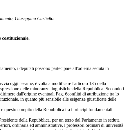
rlamento, Giuseppina Castiello.
 costituzionale.
lamento, i deputati possono partecipare all'odierna seduta in
vvia oggi l'esame, è volta a modificare l'articolo 135 della
espressione delle minoranze linguistiche della Repubblica. Secondo i
 dirimere dall'origine eventuali
Pag. 6
conflitti di attribuzione tra lo
uzionale, in quanto più sensibile alle esigenze giustificate delle
ce questo compito della Repubblica tra i principi fondamentali –
Presidente della Repubblica, per un terzo dal Parlamento in seduta
iori, ordinaria ed amministrative, i professori ordinari di università