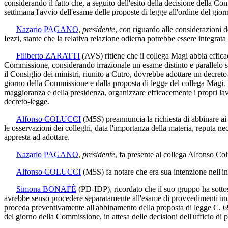
considerando il fatto che, a seguito dell'esito della decisione della C
settimana l'avvio dell'esame delle proposte di legge all'ordine del gi
Nazario PAGANO
,
presidente
, con riguardo alle considerazioni 
Iezzi, stante che la relativa relazione odierna potrebbe essere integra
Filiberto ZARATTI
(AVS)
ritiene che il collega Magi abbia effica
Commissione, considerando irrazionale un esame distinto e parallelo 
il Consiglio dei ministri, riunito a Cutro, dovrebbe adottare un decret
giorno della Commissione e dalla proposta di legge del collega Magi. N
maggioranza e della presidenza, organizzare efficacemente i propri lav
decreto-legge.
Alfonso COLUCCI
(M5S)
preannuncia la richiesta di abbinare a
le osservazioni dei colleghi, data l'importanza della materia, reputa n
appresta ad adottare.
Nazario PAGANO
,
presidente
, fa presente al collega Alfonso Co
Alfonso COLUCCI
(M5S)
fa notare che era sua intenzione nell'i
Simona BONAFÈ
(PD-IDP)
, ricordato che il suo gruppo ha sott
avrebbe senso procedere separatamente all'esame di provvedimenti incid
proceda preventivamente all'abbinamento della proposta di legge C. 69
del giorno della Commissione, in attesa delle decisioni dell'ufficio di 