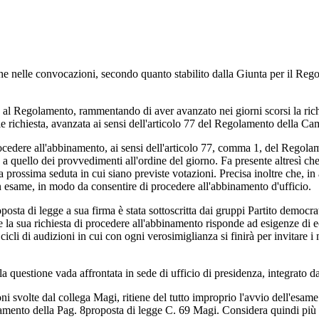
he nelle convocazioni, secondo quanto stabilito dalla Giunta per il Rego
 al Regolamento, rammentando di aver avanzato nei giorni scorsi la ric
le richiesta, avanzata ai sensi dell'articolo 77 del Regolamento della Ca
rocedere all'abbinamento, ai sensi dell'articolo 77, comma 1, del Regol
a quello dei provvedimenti all'ordine del giorno. Fa presente altresì che
prossima seduta in cui siano previste votazioni. Precisa inoltre che, in
in esame, in modo da consentire di procedere all'abbinamento d'ufficio.
posta di legge a sua firma è stata sottoscritta dai gruppi Partito democrat
he la sua richiesta di procedere all'abbinamento risponde ad esigenze di 
cicli di audizioni in cui con ogni verosimiglianza si finirà per invitare i
a questione vada affrontata in sede di ufficio di presidenza, integrato da
ni svolte dal collega Magi, ritiene del tutto improprio l'avvio dell'esame
namento della
Pag. 8
proposta di legge C. 69 Magi. Considera quindi più 