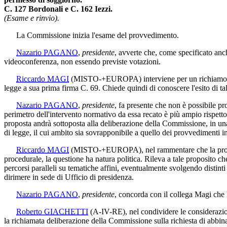
C. 127 Bordonali e C. 162 Iezzi.
(Esame e rinvio).
La Commissione inizia l'esame del provvedimento.
Nazario PAGANO
,
presidente
, avverte che, come specificato anc
videoconferenza, non essendo previste votazioni.
Riccardo MAGI
(MISTO-+EUROPA)
interviene per un richiamo
legge a sua prima firma C. 69. Chiede quindi di conoscere l'esito di ta
Nazario PAGANO
,
presidente
, fa presente che non è possibile p
perimetro dell'intervento normativo da essa recato è più ampio rispetto 
proposta andrà sottoposta alla deliberazione della Commissione, in una 
di legge, il cui ambito sia sovrapponibile a quello dei provvedimenti 
Riccardo MAGI
(MISTO-+EUROPA)
, nel rammentare che la pro
procedurale, la questione ha natura politica. Rileva a tale proposito c
percorsi paralleli su tematiche affini, eventualmente svolgendo distinti 
dirimere in sede di Ufficio di presidenza.
Nazario PAGANO
,
presidente
, concorda con il collega Magi che l
Roberto GIACHETTI
(A-IV-RE)
, nel condividere le considerazio
la richiamata deliberazione della Commissione sulla richiesta di abbi