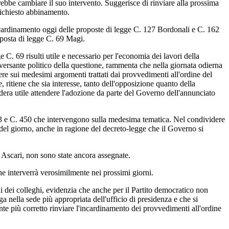
rebbe cambiare il suo intervento. Suggerisce di rinviare alla prossima
richiesto abbinamento.
'incardinamento oggi delle proposte di legge C. 127 Bordonali e C. 162
oposta di legge C. 69 Magi.
 C. 69 risulti utile e necessario per l'economia dei lavori della
ersante politico della questione, rammenta che nella giornata odierna
ere sui medesimi argomenti trattati dai provvedimenti all'ordine del
ritiene che sia interesse, tanto dell'opposizione quanto della
dera utile attendere l'adozione da parte del Governo dell'annunciato
403 e C. 450 che intervengono sulla medesima tematica. Nel condividere
 del giorno, anche in ragione del decreto-legge che il Governo si
e Ascari, non sono state ancora assegnate.
he interverrà verosimilmente nei prossimi giorni.
ni dei colleghi, evidenzia che anche per il Partito democratico non
nella sede più appropriata dell'ufficio di presidenza e che si
e più corretto rinviare l'incardinamento dei provvedimenti all'ordine