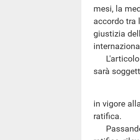
mesi, la me
accordo tra l
giustizia de
internazion
L'articolo 
sarà soggett
in vigore al
ratifica.
Passando al