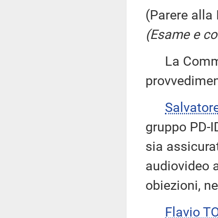
(Parere alla
(Esame e con
La Commiss
provvedimen
Salvator
gruppo PD-ID
sia assicura
audiovideo a
obiezioni, ne
Flavio T