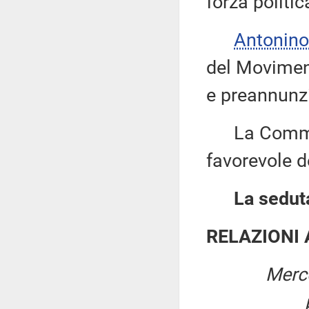
forza politic
Antonino
del Moviment
e preannunzi
La Commiss
favorevole de
La seduta
RELAZIONI
Merco