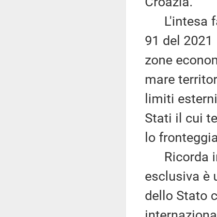
Croazia.
L'intesa fa 
91 del 2021 l
zone economi
mare territo
limiti estern
Stati il cui t
lo fronteggia
Ricorda in 
esclusiva è 
dello Stato c
internaziona