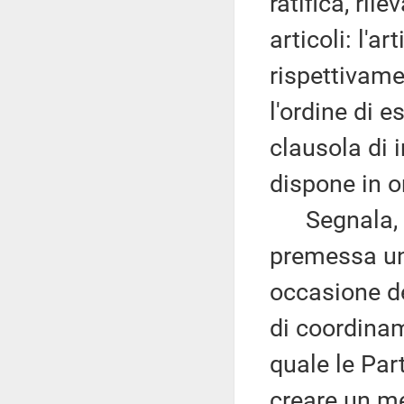
ratifica, ri
articoli: l'a
rispettivamen
l'ordine di e
clausola di i
dispone in or
Segnala, in
premessa una
occasione de
di coordinam
quale le Part
creare un m