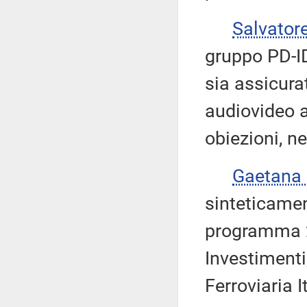
Salvator
gruppo PD-ID
sia assicura
audiovideo a
obiezioni, ne
Gaetana
sinteticamen
programma 2
Investimenti
Ferroviaria 