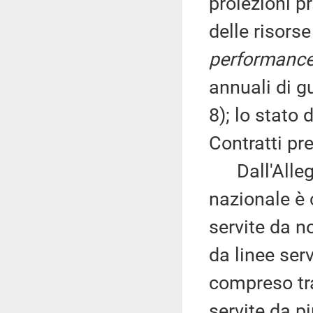
proiezioni p
delle risorse
performanc
annuali di gu
8); lo stato
Contratti pre
Dall'Allegat
nazionale è 
servite da n
da linee ser
compreso tra
servite da p