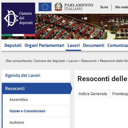
Scrivi
Sito mobi
Deputati
Organi Parlamentari
Lavori
Documenti
Comunica
Stai consultando:
Camera dei deputati
>
Lavori
>
Resoconti
>
Resoconti delle G
Agenda dei Lavori
Resoconti dell
Resoconti
Indice Generale
Frontesp
Assemblea
Giunte e Commissioni
Audizioni