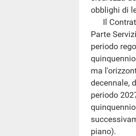
obblighi di l
Il Contratt
Parte Servizi
periodo rego
quinquennio)
ma l'orizzo
decennale, di
periodo 202
quinquennio)
successivam
piano).