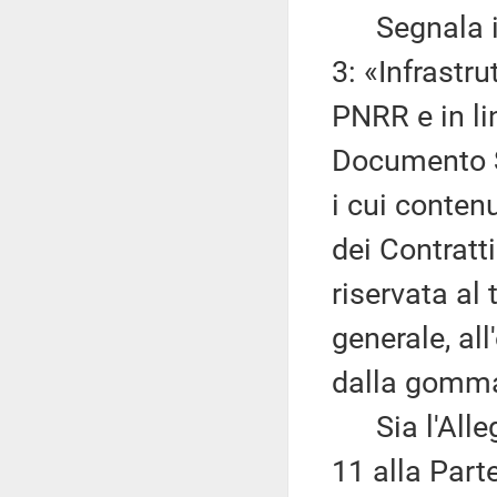
Segnala ino
3: «Infrastru
PNRR e in lin
Documento St
i cui conten
dei Contratt
riservata al
generale, all
dalla gomma 
Sia l'Allega
11 alla Parte