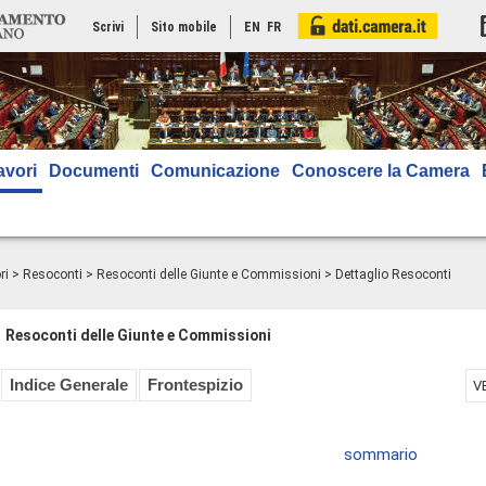
Scrivi
Sito mobile
EN
FR
avori
Documenti
Comunicazione
Conoscere la Camera
ri
>
Resoconti
>
Resoconti delle Giunte e Commissioni
> Dettaglio Resoconti
Resoconti delle Giunte e Commissioni
Indice Generale
Frontespizio
V
sommario