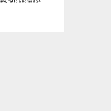
ive, fatto a Roma il 24
ha chiesto che la pubblicità dei
iovideo a circuito chiuso. Non
chiamata ad esprimere il proprio
tifica ed esecuzione dell'Accordo
va governativa (C. 770).
2022, in occasione della quinta
azia.
 la quale, nell'autorizzare