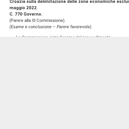
Croazia sulla delimitazione delle zone economiche esclus
maggio 2022.
C. 770 Governo.
(Parere alla III Commissione).
(Esame e conclusione – Parere favorevole).
La Commissione inizia l'esame del provvedimento.
Salvatore DEIDDA
,
presidente
, avverte che il gruppo PD-IDP 
lavori sia assicurata anche attraverso il sistema di ripresa aud
essendovi obiezioni, ne dispone l'attivazione.
Flavio TOSI
(FI-PPE)
,
relatore
, rileva che la Commissione è 
parere alla Commissione Esteri sul disegno di legge recante ra
tra la Repubblica italiana e la Repubblica di Croazia
Pag. 162
sulla delimitazione delle zone economiche esclusive, di iniziati
L'Accordo è stato sottoscritto a Roma lo scorso 24 maggio 
sessione del Comitato di coordinamento dei Ministri Italia-Cro
L'intesa fa seguito all'approvazione della legge n. 91 del 2021