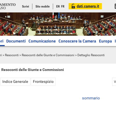
Scrivi
Sito mobile
EN
FR
ri
Documenti
Comunicazione
Conoscere la Camera
Europa
ri
>
Resoconti
>
Resoconti delle Giunte e Commissioni
> Dettaglio Resoconti
Resoconti delle Giunte e Commissioni
Indice Generale
Frontespizio
V
sommario