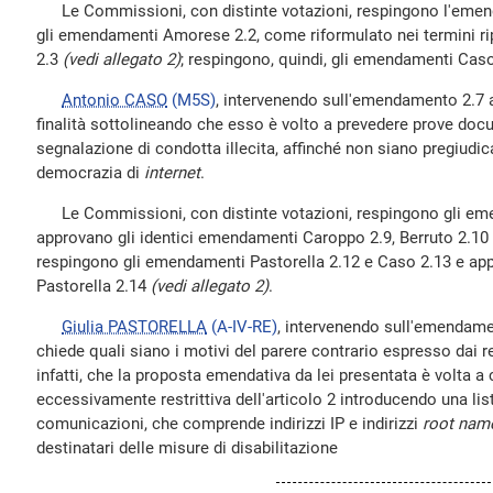
Le Commissioni, con distinte votazioni, respingono l'emen
gli emendamenti Amorese 2.2, come riformulato nei termini ripo
2.3
(vedi allegato 2)
; respingono, quindi, gli emendamenti Caso 
Antonio CASO
(M5S)
, intervenendo sull'emendamento 2.7 a 
finalità sottolineando che esso è volto a prevedere prove doc
segnalazione di condotta illecita, affinché non siano pregiudica
democrazia di
internet
.
Le Commissioni, con distinte votazioni, respingono gli eme
approvano gli identici emendamenti Caroppo 2.9, Berruto 2.1
respingono gli emendamenti Pastorella 2.12 e Caso 2.13 e a
Pastorella 2.14
(vedi allegato 2)
.
Giulia PASTORELLA
(A-IV-RE)
, intervenendo sull'emendame
chiede quali siano i motivi del parere contrario espresso dai r
infatti, che la proposta emendativa da lei presentata è volta a
eccessivamente restrittiva dell'articolo 2 introducendo una lista
comunicazioni, che comprende indirizzi IP e indirizzi
root nam
destinatari delle misure di disabilitazione