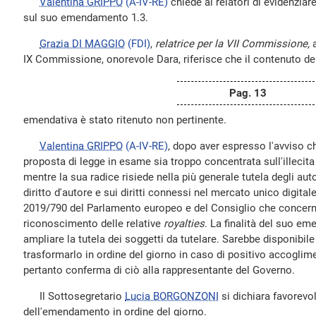
Valentina GRIPPO
(A-IV-RE)
chiede ai relatori di evidenziare
sul suo emendamento 1.3.
Grazia DI MAGGIO
(FDI)
,
relatrice per la VII Commissione,
a
IX Commissione, onorevole Dara, riferisce che il contenuto de
Pag. 13
emendativa è stato ritenuto non pertinente.
Valentina GRIPPO
(A-IV-RE)
, dopo aver espresso l'avviso ch
proposta di legge in esame sia troppo concentrata sull'illecita 
mentre la sua radice risiede nella più generale tutela degli auto
diritto d'autore e sui diritti connessi nel mercato unico digitale
2019/790 del Parlamento europeo e del Consiglio che concerne la 
riconoscimento delle relative
royalties
. La finalità del suo e
ampliare la tutela dei soggetti da tutelare. Sarebbe disponibil
trasformarlo in ordine del giorno in caso di positivo accogli
pertanto conferma di ciò alla rappresentante del Governo.
Il Sottosegretario
Lucia BORGONZONI
si dichiara favorevo
dell'emendamento in ordine del giorno.