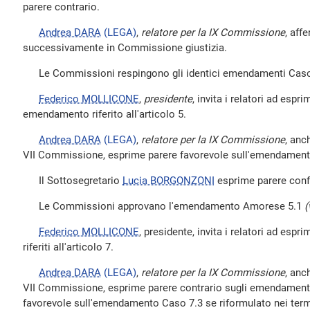
parere contrario.
Andrea DARA
(LEGA)
,
relatore per la IX Commissione
, aff
successivamente in Commissione giustizia.
Le Commissioni respingono gli identici emendamenti Caso 3
Federico MOLLICONE
,
presidente
, invita i relatori ad espri
emendamento riferito all'articolo 5.
Andrea DARA
(LEGA)
,
relatore per la IX Commissione
, anc
VII Commissione, esprime parere favorevole sull'emendamen
Il Sottosegretario
Lucia BORGONZONI
esprime parere confo
Le Commissioni approvano l'emendamento Amorese 5.1
(
Federico MOLLICONE
, presidente, invita i relatori ad esp
riferiti all'articolo 7.
Andrea DARA
(LEGA)
,
relatore per la IX Commissione
, anc
VII Commissione, esprime parere contrario sugli emendamenti
favorevole sull'emendamento Caso 7.3 se riformulato nei termi