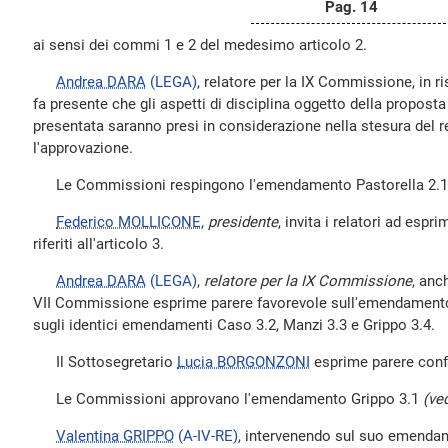
Pag. 14
ai sensi dei commi 1 e 2 del medesimo articolo 2.
Andrea DARA
(LEGA)
, relatore per la IX Commissione, in r
fa presente che gli aspetti di disciplina oggetto della propost
presentata saranno presi in considerazione nella stesura del r
l'approvazione.
Le Commissioni respingono l'emendamento Pastorella 2.1
Federico MOLLICONE
,
presidente
, invita i relatori ad esp
riferiti all'articolo 3.
Andrea DARA
(LEGA)
,
relatore per la IX Commissione
, anc
VII Commissione esprime parere favorevole sull'emendamento 
sugli identici emendamenti Caso 3.2, Manzi 3.3 e Grippo 3.4.
Il Sottosegretario
Lucia BORGONZONI
esprime parere confo
Le Commissioni approvano l'emendamento Grippo 3.1
(ved
Valentina GRIPPO
(A-IV-RE)
, intervenendo sul suo emendam