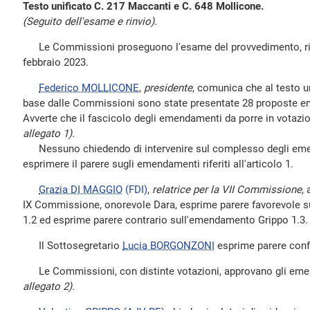
Testo unificato C. 217 Maccanti e C. 648 Mollicone.
(Seguito dell'esame e rinvio).
Le Commissioni proseguono l'esame del provvedimento, rinv
febbraio 2023.
Federico MOLLICONE
,
presidente
, comunica che al testo u
base dalle Commissioni sono state presentate 28 proposte em
Avverte che il fascicolo degli emendamenti da porre in votazio
allegato 1).
Nessuno chiedendo di intervenire sul complesso degli emenda
esprimere il parere sugli emendamenti riferiti all'articolo 1.
Grazia DI MAGGIO
(FDI)
,
relatrice per la VII Commissione,
a
IX Commissione, onorevole Dara, esprime parere favorevole s
1.2 ed esprime parere contrario sull'emendamento Grippo 1.3.
Il Sottosegretario
Lucia BORGONZONI
esprime parere confo
Le Commissioni, con distinte votazioni, approvano gli eme
allegato 2).