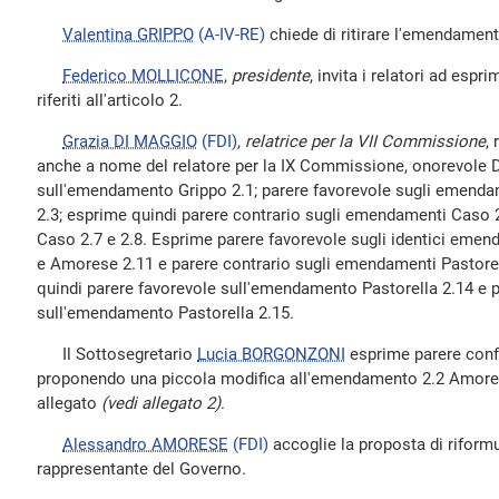
Valentina GRIPPO
(A-IV-RE)
chiede di ritirare l'emendament
Federico MOLLICONE
,
presidente
, invita i relatori ad esp
riferiti all'articolo 2.
Grazia DI MAGGIO
(FDI)
,
relatrice per la VII Commissione
,
anche a nome del relatore per la IX Commissione, onorevole D
sull'emendamento Grippo 2.1; parere favorevole sugli emenda
2.3; esprime quindi parere contrario sugli emendamenti Caso 2.
Caso 2.7 e 2.8. Esprime parere favorevole sugli identici emen
e Amorese 2.11 e parere contrario sugli emendamenti Pastore
quindi parere favorevole sull'emendamento Pastorella 2.14 e p
sull'emendamento Pastorella 2.15.
Il Sottosegretario
Lucia BORGONZONI
esprime parere confo
proponendo una piccola modifica all'emendamento 2.2 Amorese 
allegato
(vedi allegato 2)
.
Alessandro AMORESE
(FDI)
accoglie la proposta di riform
rappresentante del Governo.