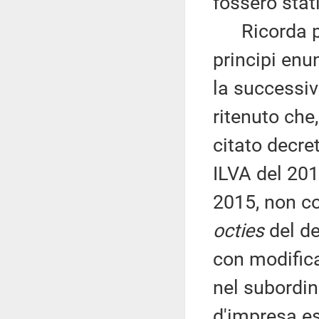
fossero stati
Ricorda poi
principi enu
la successiv
ritenuto che
citato decre
ILVA del 201
2015, non co
octies
del de
con modifica
nel subordin
d'impresa e