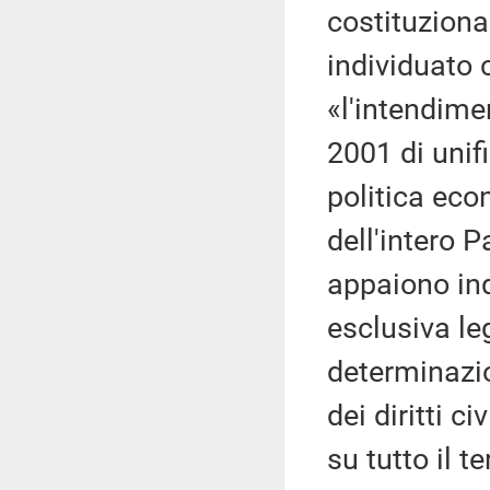
costituziona
individuato
«l'intendime
2001 di unif
politica eco
dell'intero P
appaiono in
esclusiva leg
determinazion
dei diritti c
su tutto il t