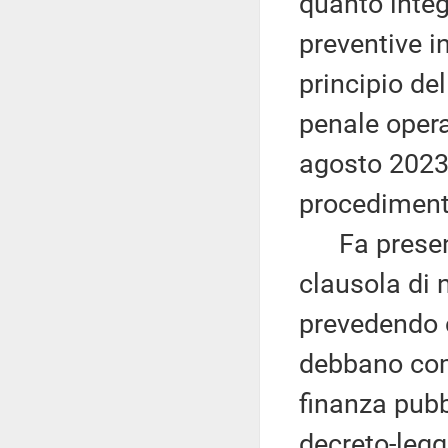
quanto integ
preventive i
principio de
penale opera
agosto 2023,
procedimenti
Fa presente,
clausola di 
prevedendo c
debbano comp
finanza pubb
decreto-legg