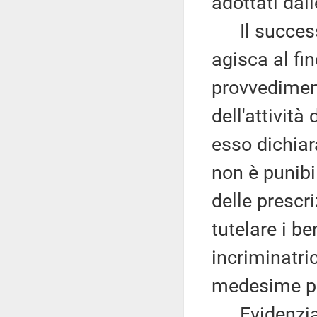
adottati dal
Il successi
agisca al fi
provvedimen
dell'attività
esso dichiar
non è punibil
delle prescr
tutelare i be
incriminatric
medesime pr
Evidenzia po