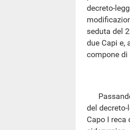
decreto-legg
modificazion
seduta del 22
due Capi e, 
compone di 12
Passando a 
del decreto-
Capo I reca d