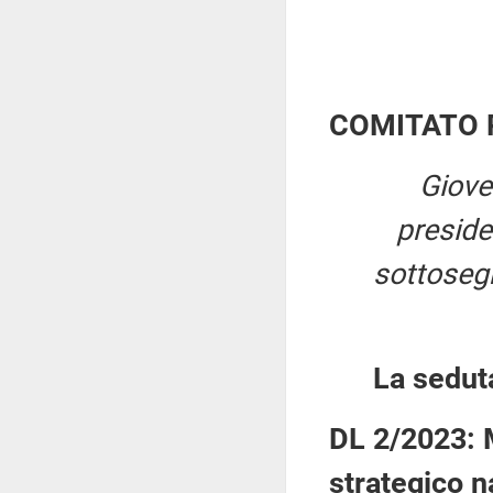
COMITATO 
Giove
presid
sottosegr
La sedut
DL 2/2023: M
strategico n