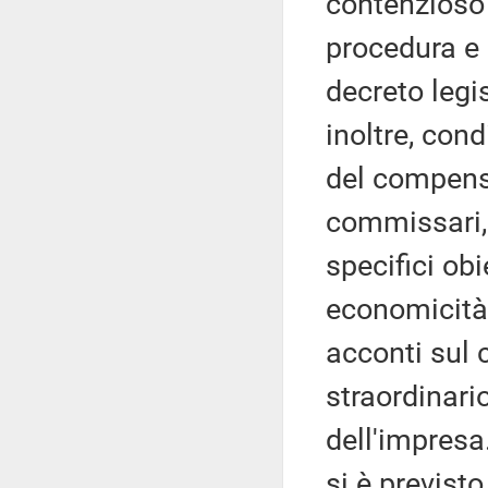
contenzioso a
procedura e
decreto legi
inoltre, con
del compens
commissari, 
specifici obi
economicità.
acconti sul
straordinario
dell'impresa
si è previst