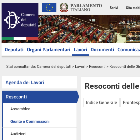
Scrivi
Sito mobi
Deputati
Organi Parlamentari
Lavori
Documenti
Comunica
Stai consultando:
Camera dei deputati
>
Lavori
>
Resoconti
>
Resoconti delle G
Agenda dei Lavori
Resoconti dell
Resoconti
Indice Generale
Frontesp
Assemblea
Giunte e Commissioni
Audizioni