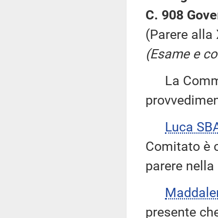
C. 908 Gove
(Parere all
(Esame e con
La Commiss
provvedimen
Luca SB
Comitato è c
parere nella
Maddal
presente che