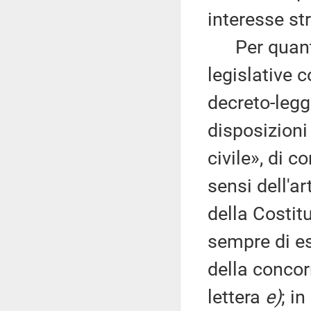
interesse st
Per quanto 
legislative c
decreto-legge
disposizioni
civile», di 
sensi dell'a
della Costit
sempre di es
della conco
lettera
e)
; i