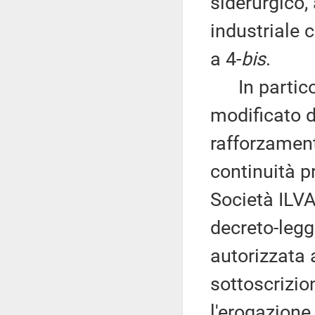
siderurgico, 
industriale 
a 4-
bis
.
In particola
modificato d
rafforzament
continuità p
Società ILVA 
decreto-legg
autorizzata a
sottoscrizio
l'erogazione