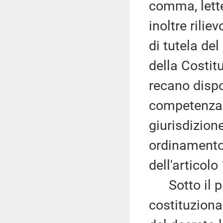
comma, lett
inoltre rili
di tutela de
della Costitu
recano dispos
competenza e
giurisdizion
ordinamento 
dell'articol
Sotto il prof
costituzional