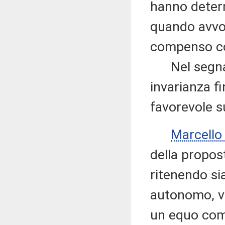
hanno determ
quando avvoc
compenso c
Nel segnalar
invarianza f
favorevole 
Marcell
della propos
ritenendo si
autonomo, ve
un equo com