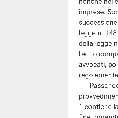
nonché nelle
imprese. Sono
successione 
legge n. 148
della legge 
l'equo compe
avvocati, poi
regolamentat
Passando a 
provvediment
1 contiene l
fine, ripren