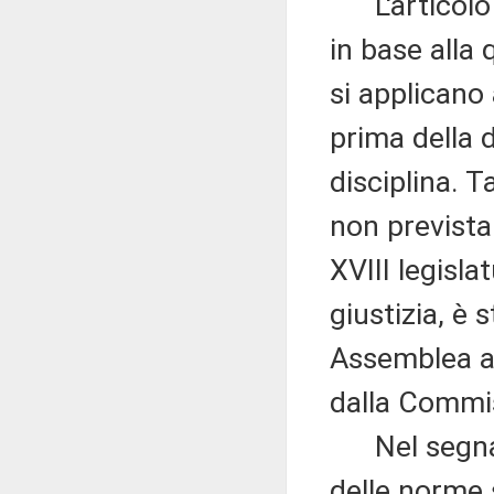
L'articolo 1
in base alla
si applicano 
prima della d
disciplina. T
non prevista
XVIII legisl
giustizia, è 
Assemblea al
dalla Commis
Nel segnalar
delle norme 