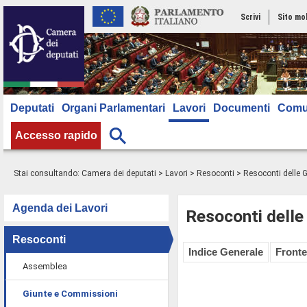
Scrivi
Sito mo
Deputati
Organi Parlamentari
Lavori
Documenti
Comu
Accesso rapido
Stai consultando:
Camera dei deputati
>
Lavori
>
Resoconti
>
Resoconti delle 
Agenda dei Lavori
Resoconti delle
Resoconti
Indice Generale
Fronte
Assemblea
Giunte e Commissioni