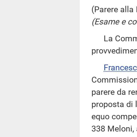
(Parere alla
(Esame e con
La Commiss
provvedimen
Francesc
Commissione 
parere da re
proposta di 
equo compens
338 Meloni, 