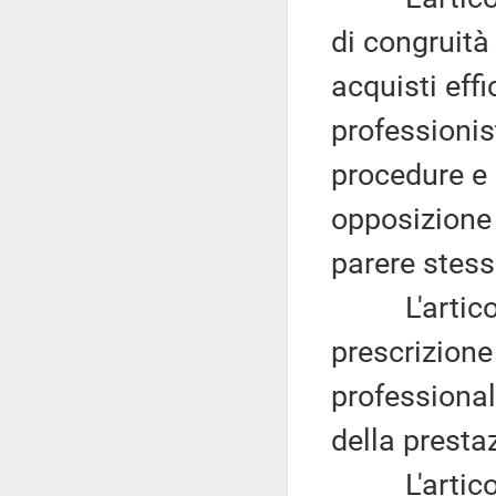
di congruità
acquisti effi
professionist
procedure e 
opposizione 
parere stess
L'articolo 
prescrizione
professiona
della presta
L'articolo 9