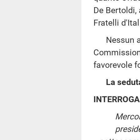
De Bertoldi,
Fratelli d'Ital
Nessun altr
Commissione
favorevole f
La seduta
INTERROGA
Mercol
presid