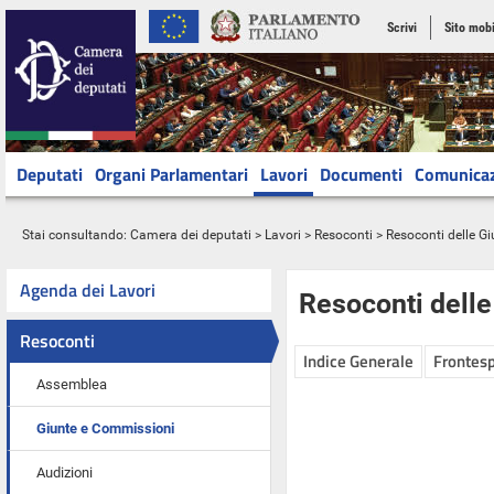
Scrivi
Sito mobi
Deputati
Organi Parlamentari
Lavori
Documenti
Comunica
Stai consultando:
Camera dei deputati
>
Lavori
>
Resoconti
>
Resoconti delle G
Agenda dei Lavori
Resoconti dell
Resoconti
Indice Generale
Frontesp
Assemblea
Giunte e Commissioni
Audizioni