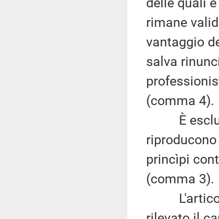
delle quali è
rimane valido
vantaggio del
salva rinunc
professionis
(comma 4).
È esclusa l
riproducono 
princìpi con
(comma 3).
L'articolo 
rilevato il 