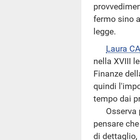
provvedimen
fermo sino a
legge.
Laura C
nella XVIII 
Finanze dell
quindi l'imp
tempo dai pr
Osserva po
pensare che 
di dettaglio,