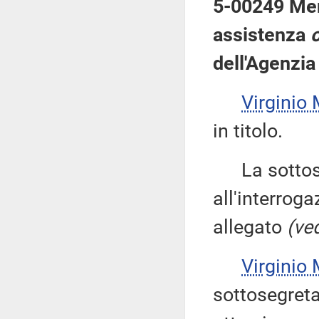
5-00249 Mer
assistenza
o
dell'Agenzia
Virgini
in titolo.
La sottose
all'interroga
allegato
(ved
Virgini
sottosegreta