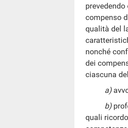
prevedendo c
compenso de
qualità del l
caratteristi
nonché conf
dei compensi
ciascuna del
a)
avvo
b)
profe
quali ricordo