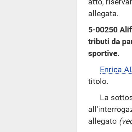
atto, riserva
allegata.
5-00250 Alif
tributi da pa
sportive.
Enrica 
titolo.
La sottose
all'interroga
allegato
(ved