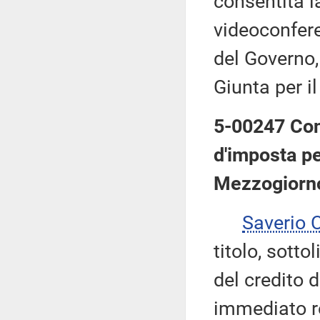
consentita l
videoconfere
del Governo,
Giunta per i
5-00247 Cong
d'imposta pe
Mezzogiorn
Saverio
titolo, sotto
del credito d
immediato re