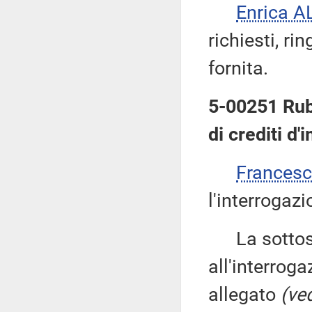
Enrica 
richiesti, ri
fornita.
5-00251 Ruba
di crediti d'
Frances
l'interrogazi
La sottose
all'interroga
allegato
(ved