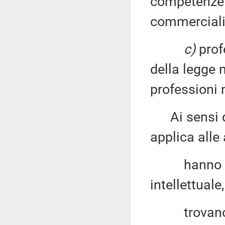
competenze 
commercialist
c)
profe
della legge n
professioni 
Ai sensi del
applica alle 
hanno ad o
intellettuale
trovano fo