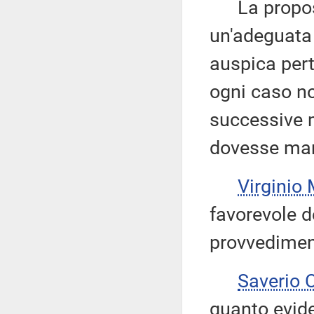
La proposta
un'adeguata 
auspica pert
ogni caso no
successive m
dovesse mani
Virgini
favorevole d
provvedimen
Saverio
quanto eviden