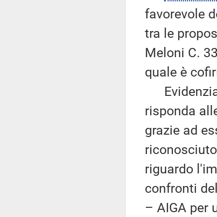
favorevole 
tra le propo
Meloni C. 33
quale è cofi
Evidenzia q
risponda all
grazie ad e
riconosciuto 
riguardo l'i
confronti de
– AIGA per 