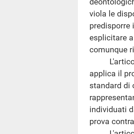
deontologich
viola le dis
predisporre 
esplicitare 
comunque ris
L'articolo 
applica il p
standard di 
rappresentan
individuati 
prova contra
L'articolo 