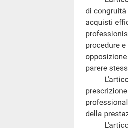
di congruità
acquisti effi
professionist
procedure e 
opposizione 
parere stess
L'articolo 
prescrizione
professiona
della presta
L'articolo 9