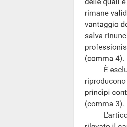
delle quali è
rimane valido
vantaggio del
salva rinunc
professionis
(comma 4).
È esclusa l
riproducono 
princìpi con
(comma 3).
L'articolo 
rilevato il 