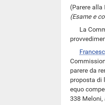
(Parere alla
(Esame e con
La Commiss
provvedimen
Francesc
Commissione 
parere da re
proposta di 
equo compens
338 Meloni, 