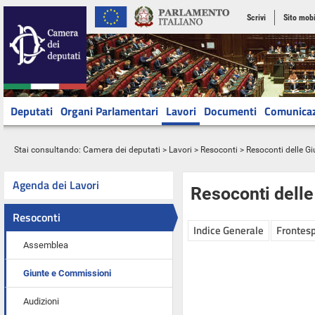
Scrivi
Sito mobi
Deputati
Organi Parlamentari
Lavori
Documenti
Comunica
Stai consultando:
Camera dei deputati
>
Lavori
>
Resoconti
>
Resoconti delle G
Agenda dei Lavori
Resoconti dell
Resoconti
Indice Generale
Frontesp
Assemblea
Giunte e Commissioni
Audizioni