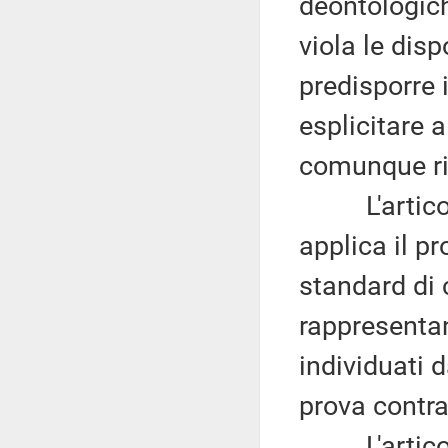
deontologich
viola le dis
predisporre 
esplicitare 
comunque ris
L'articolo 
applica il p
standard di 
rappresentan
individuati 
prova contra
L'articolo 