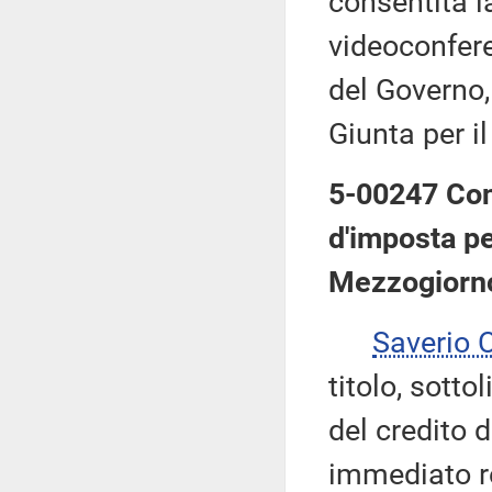
consentita l
videoconfere
del Governo,
Giunta per i
5-00247 Cong
d'imposta pe
Mezzogiorn
Saverio
titolo, sotto
del credito d
immediato re