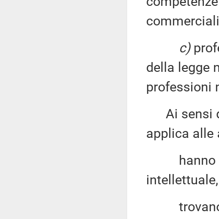
competenze 
commercialist
c)
profe
della legge n
professioni 
Ai sensi del
applica alle 
hanno ad o
intellettuale
trovano fo