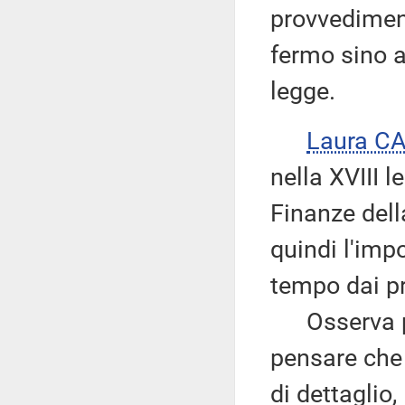
provvedimen
fermo sino a
legge.
Laura C
nella XVIII 
Finanze dell
quindi l'imp
tempo dai pr
Osserva po
pensare che 
di dettaglio,