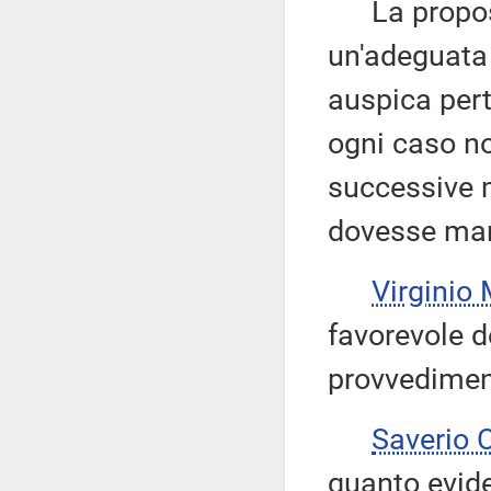
La proposta
un'adeguata 
auspica pert
ogni caso no
successive m
dovesse mani
Virgini
favorevole d
provvedimen
Saverio
quanto eviden