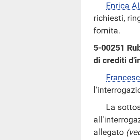
Enrica 
richiesti, ri
fornita.
5-00251 Ruba
di crediti d'
Frances
l'interrogazi
La sottose
all'interroga
allegato
(ved