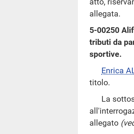
atto, riserva
allegata.
5-00250 Alif
tributi da pa
sportive.
Enrica 
titolo.
La sottose
all'interroga
allegato
(ved