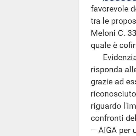
favorevole 
tra le propo
Meloni C. 33
quale è cofi
Evidenzia q
risponda all
grazie ad e
riconosciuto 
riguardo l'i
confronti de
– AIGA per 