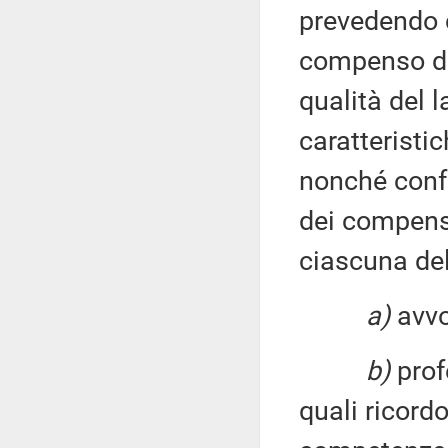
prevedendo c
compenso de
qualità del l
caratteristi
nonché conf
dei compensi
ciascuna del
a)
avvo
b)
profe
quali ricordo