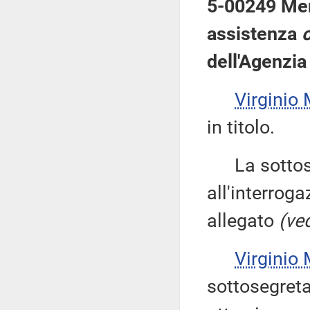
5-00249 Mer
assistenza
o
dell'Agenzia
Virgini
in titolo.
La sottose
all'interroga
allegato
(ved
Virgini
sottosegreta