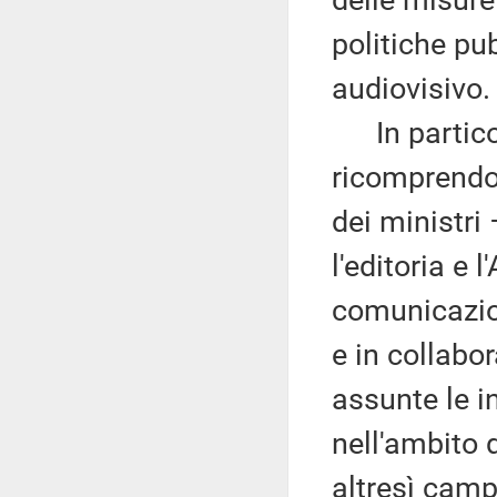
delle misure
politiche pu
audiovisivo.
In particola
ricomprendo
dei ministri
l'editoria e 
comunicazion
e in collabo
assunte le i
nell'ambito 
altresì cam