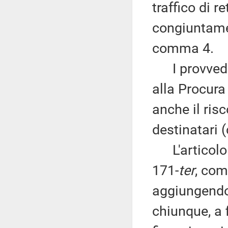
traffico di re
congiuntament
comma 4.
I provvedime
alla Procura
anche il risc
destinatari 
L'articolo 3
171-
ter
, com
aggiungendo
chiunque, a 