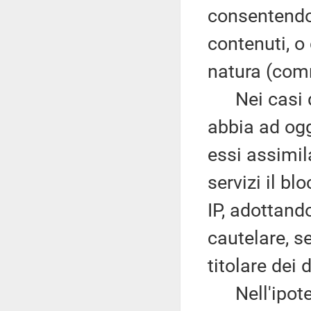
consentendo
contenuti, o
natura (comm
Nei casi di 
abbia ad ogg
essi assimil
servizi il bl
IP, adottand
cautelare, s
titolare dei 
Nell'ipotesi