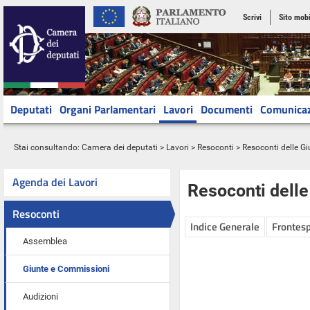
Scrivi
Sito mobi
Deputati
Organi Parlamentari
Lavori
Documenti
Comunica
Stai consultando:
Camera dei deputati
>
Lavori
>
Resoconti
>
Resoconti delle G
Agenda dei Lavori
Resoconti dell
Resoconti
Indice Generale
Frontesp
Assemblea
Giunte e Commissioni
Audizioni