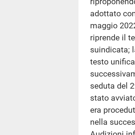
riproponendo
adottato com
maggio 2022,
riprende il 
suindicata; l
testo unific
successivame
seduta del 
stato avviat
era procedut
nella succes
Audizioni in