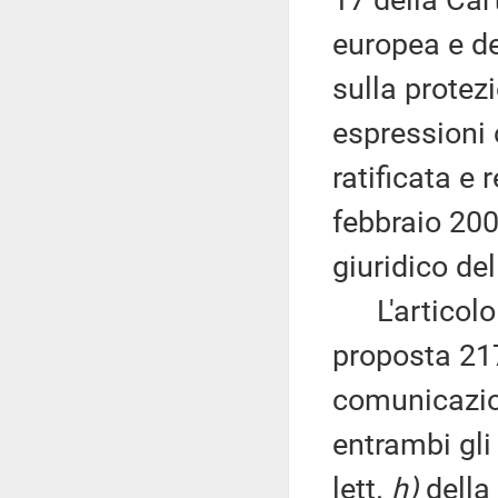
17 della Car
europea e de
sulla protez
espressioni c
ratificata e 
febbraio 200
giuridico de
L'articolo 4
proposta 21
comunicazion
entrambi gli 
lett.
h)
della 