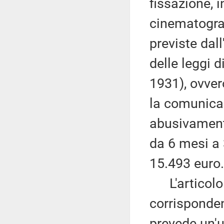
fissazione, i
cinematograf
previste dall
delle leggi d
1931), ovver
la comunicaz
abusivamente
da 6 mesi a 
15.493 euro.
L'articolo 
corrisponden
prevede un'ul