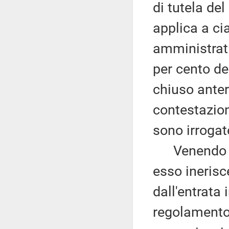
di tutela del 
applica a ci
amministrati
per cento del
chiuso anter
contestazion
sono irrogate
Venendo all
esso inerisc
dall'entrata 
regolamento s