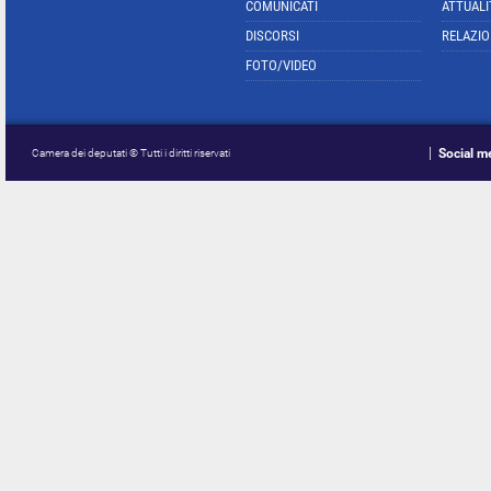
COMUNICATI
ATTUALI
DISCORSI
RELAZIO
FOTO/VIDEO
Social m
Camera dei deputati © Tutti i diritti riservati