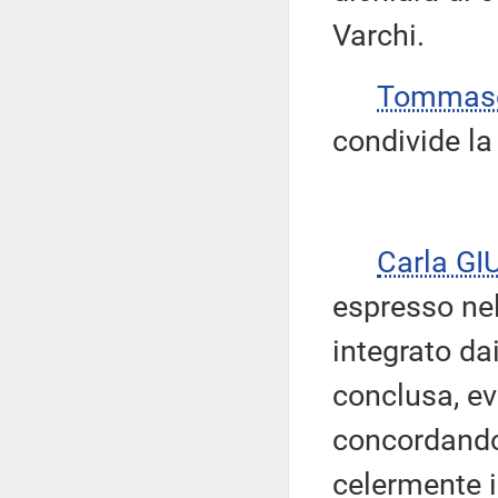
Varchi.
Tommaso
condivide la
Carla G
espresso nell
integrato da
conclusa, ev
concordando
celermente i