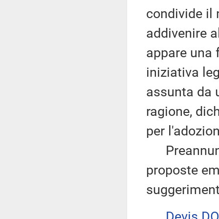
condivide il
addivenire a
appare una f
iniziativa le
assunta da u
ragione, dic
per l'adozio
Preannuncia
proposte eme
suggeriment
Devis DO