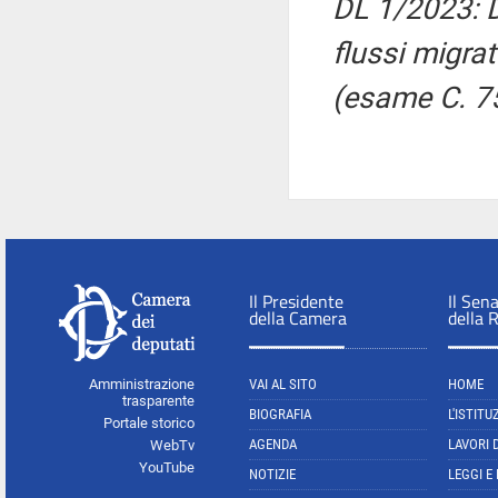
DL 1/2023: D
flussi migrat
(esame C. 7
Il Presidente
Il Sen
della Camera
della 
Amministrazione
VAI AL SITO
HOME
trasparente
BIOGRAFIA
L'ISTITU
Portale storico
AGENDA
LAVORI 
WebTv
YouTube
NOTIZIE
LEGGI E