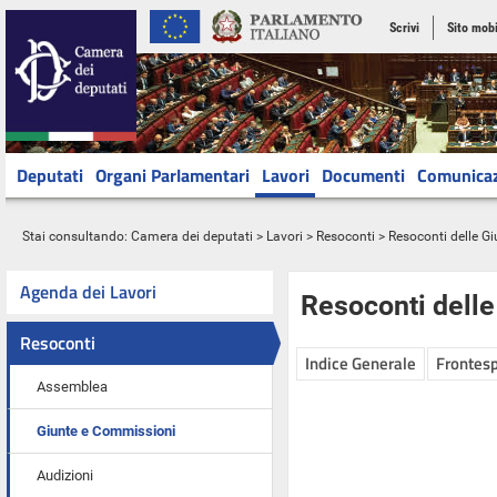
Scrivi
Sito mobi
Deputati
Organi Parlamentari
Lavori
Documenti
Comunica
Stai consultando:
Camera dei deputati
>
Lavori
>
Resoconti
>
Resoconti delle G
Agenda dei Lavori
Resoconti dell
Resoconti
Indice Generale
Frontesp
Assemblea
Giunte e Commissioni
Audizioni