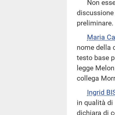
Non essendo
discussione 
preliminare.
Maria Ca
nome della c
testo base pe
legge Meloni 
collega Morr
Ingrid BI
in qualità d
dichiara di 