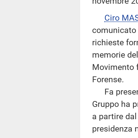
novembre 2
Ciro MA
comunicato i
richieste fo
memorie del
Movimento f
Forense
.
Fa presente
Gruppo ha p
a partire dal
presidenza n