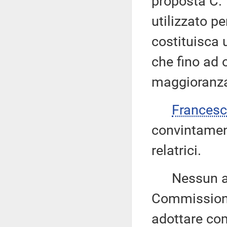
proposta C. 
utilizzato pe
costituisca 
che fino ad 
maggioranz
Frances
convintament
relatrici.
Nessun altr
Commissione 
adottare com