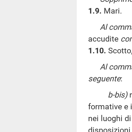
1.9.
Mari.
Al comma 
accudite
con
1.10.
Scotto,
Al comma 
seguente
:
b-bis)
r
formative e 
nei luoghi d
disposizioni 