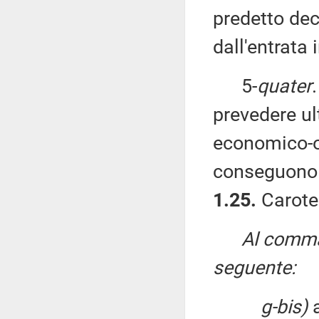
predetto dec
dall'entrata 
5-
quater
prevedere ul
economico-or
conseguono l
1.25.
Caroten
Al comma 
seguente:
g-bis)
a