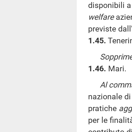
disponibili a
welfare
azien
previste dal
1.45.
Tenerin
Sopprime
1.46.
Mari.
Al comma
nazionale di
pratiche
agg
per le final