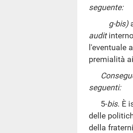
seguente:
g-bis)
a
audit
interno
l'eventuale 
premialità a
Consegue
seguenti:
5-
bis
. È 
delle politic
della fratern