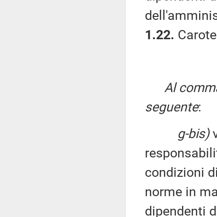
dell'amminis
1.22.
Carote
Al comma 
seguente
:
g-bis)
v
responsabilit
condizioni d
norme in mat
dipendenti di