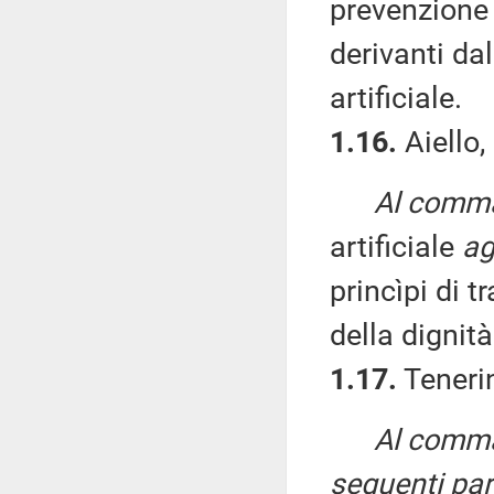
prevenzione 
derivanti dal
artificiale.
1.16.
Aiello,
Al comma 
artificiale
ag
princìpi di 
della dignità
1.17.
Tenerin
Al comma 
seguenti par