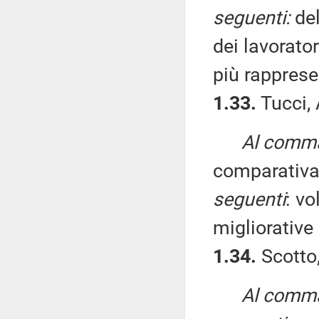
seguenti:
del
dei lavorat
più rapprese
1.33.
Tucci, 
Al comma 
comparativa
seguenti
: vo
migliorative 
1.34.
Scotto,
Al comma 