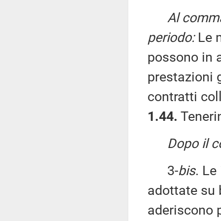
Al comma 
periodo:
Le m
possono in al
prestazioni 
contratti col
1.44.
Tenerin
Dopo il 
3-
bis
. Le
adottate su 
aderiscono p