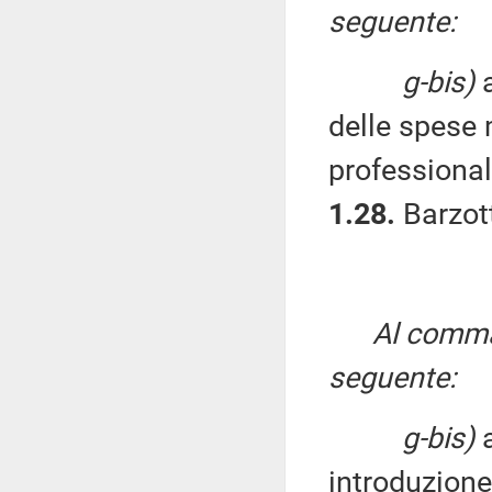
seguente:
g-bis)
a
delle spese 
professional
1.28.
Barzott
Al comma 
seguente:
g-bis)
a
introduzione