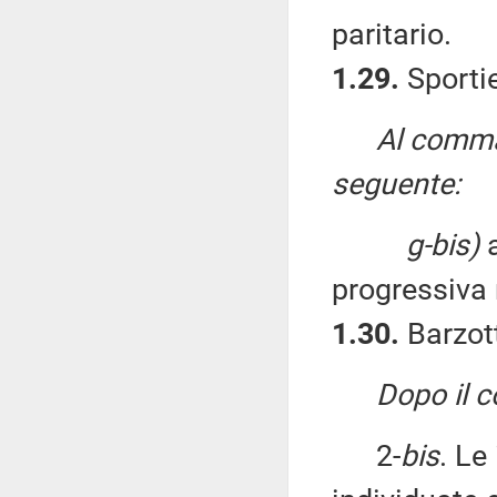
paritario.
1.29.
Sportie
Al comma 
seguente:
g-bis)
a
progressiva 
1.30.
Barzott
Dopo il 
2-
bis
. Le