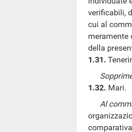
individuate e
verificabili,
cui al comma
meramente di
della presen
1.31.
Tenerin
Sopprime
1.32.
Mari.
Al comma 
organizzazion
comparativa