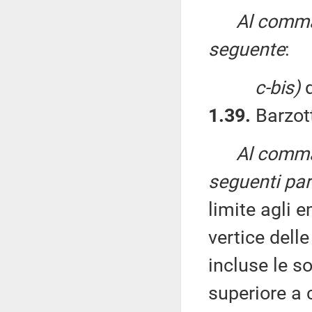
Al comma 
seguente
:
c-bis)
d
1.39.
Barzott
Al comma 
seguenti par
limite agli 
vertice delle
incluse le s
superiore a 