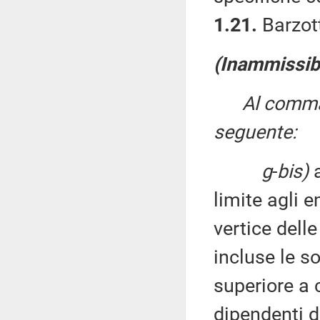
1.21.
Barzott
(Inammissibi
Al comma 
seguente:
g
-
bis)
a
limite agli 
vertice delle
incluse le s
superiore a 
dipendenti d