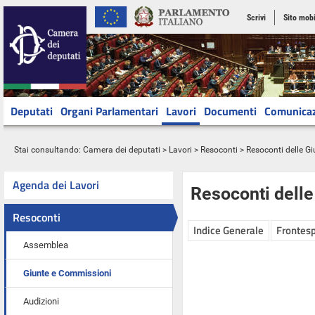
Scrivi
Sito mobi
Deputati
Organi Parlamentari
Lavori
Documenti
Comunica
Stai consultando:
Camera dei deputati
>
Lavori
>
Resoconti
>
Resoconti delle G
Agenda dei Lavori
Resoconti dell
Resoconti
Indice Generale
Frontesp
Assemblea
Giunte e Commissioni
Audizioni