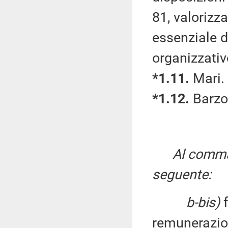
81, valoriz
essenziale d
organizzativ
*1.11.
Mari.
*1.12.
Barzot
Al comma 
seguente:
b-bis)
f
remunerazion