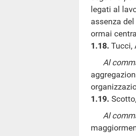
legati al lav
assenza del 
ormai centra
1.18.
Tucci, 
Al comma 
aggregazio
organizzazi
1.19.
Scotto,
Al comma 
maggiormen