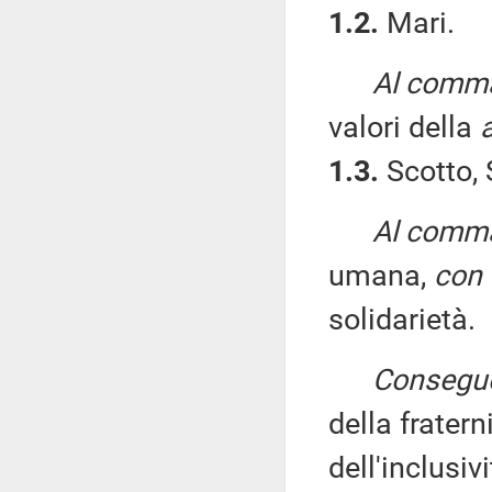
1.2.
Mari.
Al comma
valori della
1.3.
Scotto, 
Al comma 
umana,
con 
solidarietà.
Conseguen
della frater
dell'inclusiv