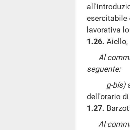
all'introduz
esercitabile
lavorativa l
1.26.
Aiello,
Al comma 
seguente:
g-bis)
a
dell'orario d
1.27.
Barzott
Al comma 