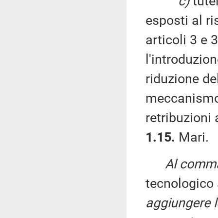
c)
tutel
esposti al ri
articoli 3 e 
l'introduzio
riduzione del
meccanismo 
retribuzioni 
1.15.
Mari.
Al comma 
tecnologico a
aggiungere l