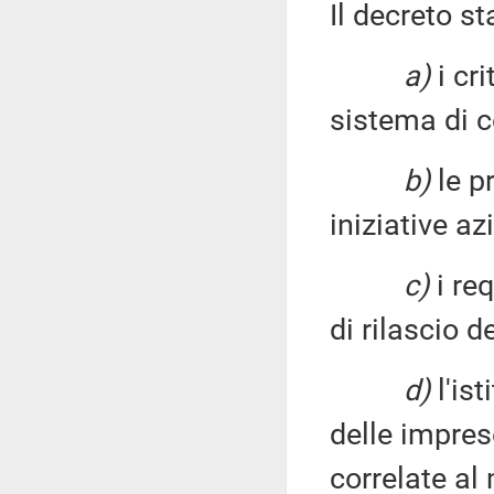
Il decreto st
a)
i cri
sistema di c
b)
le pr
iniziative az
c)
i req
di rilascio d
d)
l'ist
delle imprese
correlate al