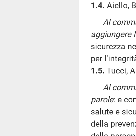
1.4.
Aiello, B
Al comma
aggiungere l
sicurezza ne
per l'integri
1.5.
Tucci, Ai
Al comma 
parole
: e co
salute e sic
della prevenz