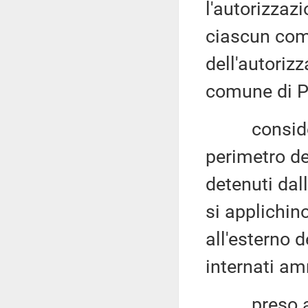
l'autorizzaz
ciascun com
dell'autoriz
comune di P
considerato
perimetro del
detenuti dal
si applichino
all'esterno d
internati am
preso atto 