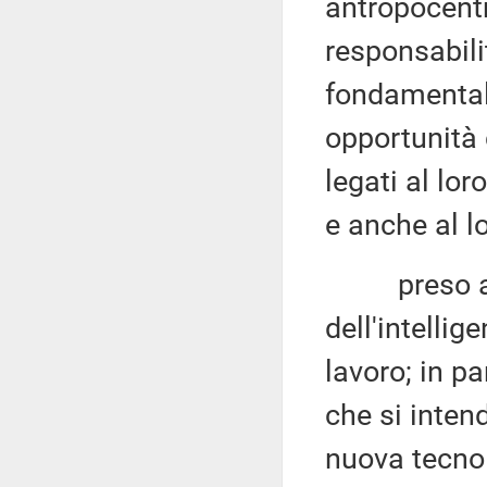
antropocentr
responsabilit
fondamentali
opportunità 
legati al lo
e anche al lo
preso atto c
dell'intellig
lavoro; in pa
che si inten
nuova tecnol