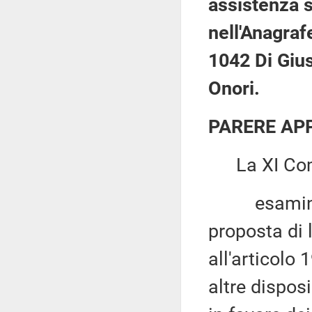
assistenza sa
nell'Anagrafe
1042 Di Giu
Onori.
PARERE AP
La XI Com
esaminata,
proposta di 
all'articolo
altre dispos