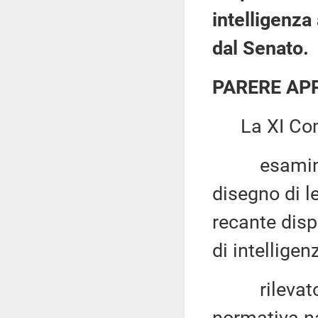
intelligenza
dal Senato.
PARERE AP
La XI Com
esaminato,
disegno di l
recante disp
di intelligenz
rilevato ch