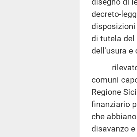
disegno di l
decreto-legg
disposizioni
di tutela del
dell'usura e
rilevato ch
comuni capol
Regione Sicil
finanziario 
che abbiano s
disavanzo e i