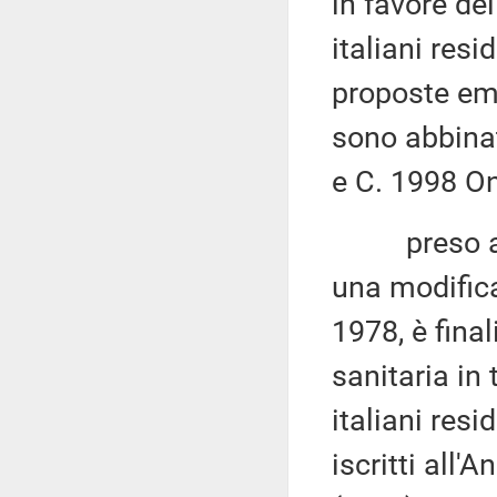
in favore dei
italiani resi
proposte eme
sono abbinat
e C. 1998 On
preso atto 
una modifica
1978, è final
sanitaria in 
italiani res
iscritti all'A