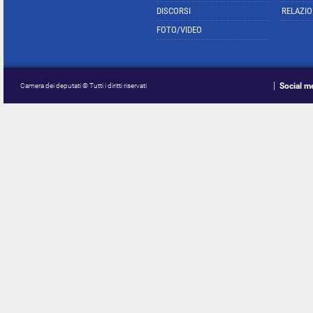
DISCORSI
RELAZIO
FOTO/VIDEO
Social m
Camera dei deputati © Tutti i diritti riservati