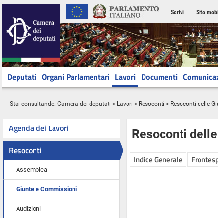
Scrivi
Sito mobi
Deputati
Organi Parlamentari
Lavori
Documenti
Comunica
Stai consultando:
Camera dei deputati
>
Lavori
>
Resoconti
>
Resoconti delle G
Agenda dei Lavori
Resoconti dell
Resoconti
Indice Generale
Frontesp
Assemblea
Giunte e Commissioni
Audizioni