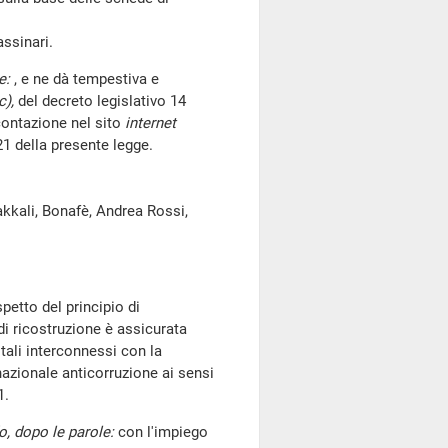
assinari.
e:
, e ne dà tempestiva e
c),
del decreto legislativo 14
contazione nel sito
internet
21 della presente legge.
Bakkali, Bonafè, Andrea Rossi,
petto del principio di
 di ricostruzione è assicurata
tali interconnessi con la
 nazionale anticorruzione ai sensi
1.
, dopo le parole:
con l'impiego