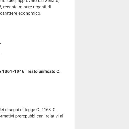
n. 2066, approvato dal Senato,
, recante misure urgenti di
di carattere economico,
odo 1861-1946
.
Testo unificato C.
 disegni di legge C. 1168, C.
rmativi prerepubblicani relativi al