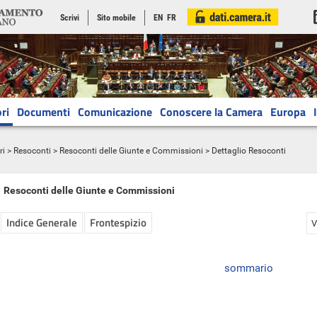
Scrivi
Sito mobile
EN
FR
ri
Documenti
Comunicazione
Conoscere la Camera
Europa
ri
>
Resoconti
>
Resoconti delle Giunte e Commissioni
> Dettaglio Resoconti
Resoconti delle Giunte e Commissioni
Indice Generale
Frontespizio
V
sommario