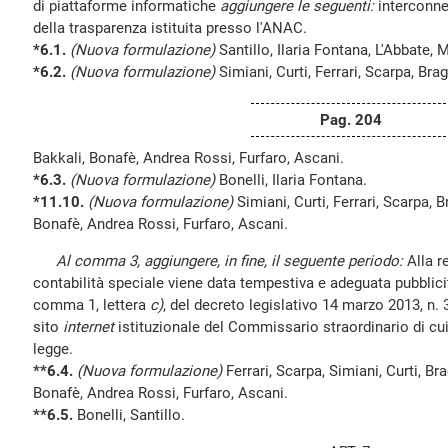
di piattaforme informatiche
aggiungere le seguenti:
interconne
della trasparenza istituita presso l'ANAC.
*6.1.
(Nuova formulazione)
Santillo, Ilaria Fontana, L'Abbate, 
*6.2.
(Nuova formulazione)
Simiani, Curti, Ferrari, Scarpa, Bra
Pag. 204
Bakkali, Bonafè, Andrea Rossi, Furfaro, Ascani.
*6.3.
(Nuova formulazione)
Bonelli, Ilaria Fontana.
*11.10.
(Nuova formulazione)
Simiani, Curti, Ferrari, Scarpa, B
Bonafè, Andrea Rossi, Furfaro, Ascani.
Al comma 3, aggiungere, in fine, il seguente periodo:
Alla r
contabilità speciale viene data tempestiva e adeguata pubblicità
comma 1, lettera
c)
, del decreto legislativo 14 marzo 2013, n.
sito
internet
istituzionale del Commissario straordinario di cui 
legge.
**6.4.
(Nuova formulazione)
Ferrari, Scarpa, Simiani, Curti, Br
Bonafè, Andrea Rossi, Furfaro, Ascani.
**6.5.
Bonelli, Santillo.