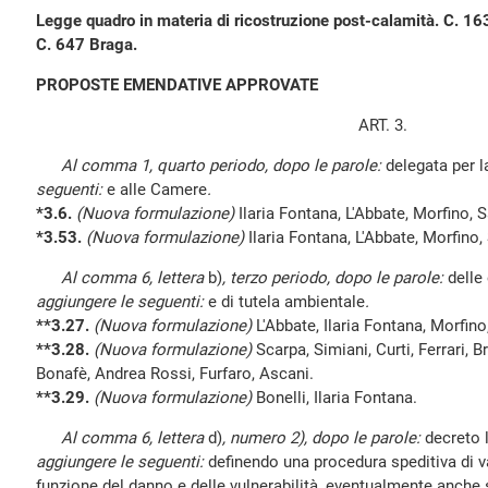
Legge quadro in materia di ricostruzione post-calamità. C. 1
C. 647 Braga.
PROPOSTE EMENDATIVE APPROVATE
ART. 3.
Al comma 1, quarto periodo, dopo le parole:
delegata per l
seguenti:
e alle Camere
.
*3.6.
(Nuova formulazione)
Ilaria Fontana, L'Abbate, Morfino, S
*3.53.
(Nuova formulazione)
Ilaria Fontana, L'Abbate, Morfino, 
Al comma 6, lettera
b)
, terzo periodo, dopo le parole:
delle
aggiungere le seguenti:
e di tutela ambientale
.
**3.27.
(Nuova formulazione)
L'Abbate, Ilaria Fontana, Morfino,
**3.28.
(Nuova formulazione)
Scarpa, Simiani, Curti, Ferrari, B
Bonafè, Andrea Rossi, Furfaro, Ascani.
**3.29.
(Nuova formulazione)
Bonelli, Ilaria Fontana.
Al comma 6, lettera
d)
, numero 2), dopo le parole:
decreto l
aggiungere le seguenti:
definendo una procedura speditiva di val
funzione del danno e delle vulnerabilità, eventualmente anche 