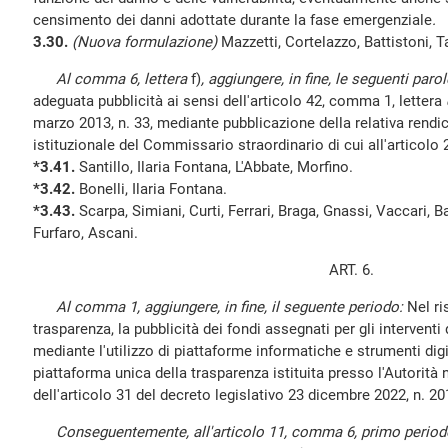
censimento dei danni adottate durante la fase emergenziale
.
3.30.
(Nuova formulazione)
Mazzetti, Cortelazzo, Battistoni, T
Al comma 6, lettera
f)
, aggiungere, in fine, le seguenti parol
adeguata pubblicità ai sensi dell'articolo 42, comma 1, lettera
marzo 2013, n. 33, mediante pubblicazione della relativa rendi
istituzionale del Commissario straordinario di cui all'articolo 
*3.41.
Santillo, Ilaria Fontana, L'Abbate, Morfino.
*3.42.
Bonelli, Ilaria Fontana.
*3.43.
Scarpa, Simiani, Curti, Ferrari, Braga, Gnassi, Vaccari, 
Furfaro, Ascani.
ART. 6.
Al comma 1, aggiungere, in fine, il seguente periodo:
Nel ris
trasparenza, la pubblicità dei fondi assegnati per gli interventi
mediante l'utilizzo di piattaforme informatiche e strumenti digi
piattaforma unica della trasparenza istituita presso l'Autorità
dell'articolo 31 del decreto legislativo 23 dicembre 2022, n. 20
Conseguentemente, all'articolo 11, comma 6, primo periodo