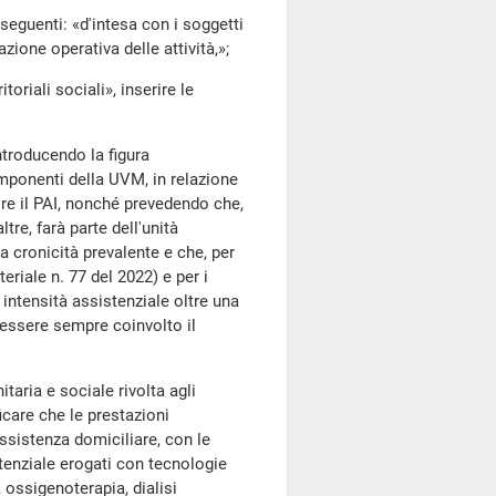
 seguenti: «d'intesa con i soggetti
azione operativa delle attività,»;
toriali sociali», inserire le
troducendo la figura
componenti della UVM, in relazione
ire il PAI, nonché prevedendo che,
tre, farà parte dell'unità
a cronicità prevalente e che, per
eriale n. 77 del 2022) e per i
 intensità assistenziale oltre una
à essere sempre coinvolto il
itaria e sociale rivolta agli
icare che le prestazioni
assistenza domiciliare, con le
stenziale erogati con tecnologie
, ossigenoterapia, dialisi