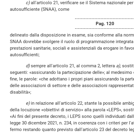
c)
all'articolo 21, verificare se il Sistema nazionale p
autosufficiente (SNAA), come
Pag. 120
delineato dalla disposizione in esame, sia conforme alla norma
SNAA dovrebbe svolgere il ruolo di programmazione integrata di tu
prestazioni sanitarie, sociali e assistenziali da erogare in fav
autosufficienti;
d)
sempre all'articolo 21, al comma 2, lettera
a)
, sosti
seguenti: «assicurando la partecipazione delle»; al medesimo
fine, le parole: «che adottano i propri piani assicurando la part
delle associazioni di settore e delle associazioni rappresentat
disabilità»;
e)
in relazione all'articolo 22, stante la possibile amb
della locuzione «obiettivi di servizio» alla parola «LEPS», sos
«Ai fini del presente decreto, i LEPS sono quelli individuati dal
legge 30 dicembre 2021, n. 234, in coerenza con i criteri per l'at
fermo restando quanto previsto dall'articolo 23 del decreto leg