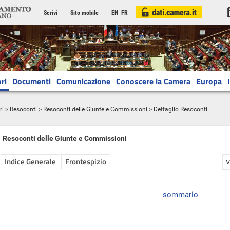
Scrivi
Sito mobile
EN
FR
ri
Documenti
Comunicazione
Conoscere la Camera
Europa
ri
>
Resoconti
>
Resoconti delle Giunte e Commissioni
> Dettaglio Resoconti
Resoconti delle Giunte e Commissioni
Indice Generale
Frontespizio
V
sommario