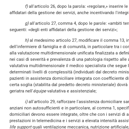
f)
all'articolo 26, dopo la parola: «regolare,» inserire le
affidatari della gestione dei servizi, anche incentivando l'integr
g)
all'articolo 27, comma 4, dopo le parole: «ambiti terri
seguenti: «degli enti affidatari della gestione dei servizi»;
h)
al medesimo articolo 27, modificare il comma 13, in
dell'infermiere di famiglia e di comunità, in particolare tra i 
alla valutazione multidimensionale unificata finalizzata a defin
nei casi di severità e prevalenza di una patologia rispetto alle al
valutativa multidimensionale il medico specialista che segue l
determinati livelli di complessità (individuati dal decreto minist
pazienti in assistenza domiciliare integrata con coefficiente di
certa soglia (stabilita dal predetto decreto ministeriale) dovr
geriatra nell'
équipe
valutativa e assistenziale;
i)
all'articolo 29, rafforzare l'assistenza domiciliare san
anziani non autosufficienti e in particolare, al comma 1, specif
domiciliari devono essere integrate, oltre che con i servizi di 
prestazioni in telemedicina e i servizi a elevata intensità assi
life support
quali ventilazione meccanica, nutrizione artificiale