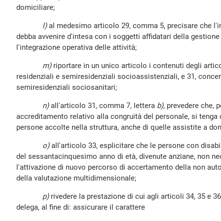
domiciliare;
l)
al medesimo articolo 29, comma 5, precisare che l'in
debba avvenire d'intesa con i soggetti affidatari della gestion
l'integrazione operativa delle attività;
m)
riportare in un unico articolo i contenuti degli artic
residenziali e semiresidenziali socioassistenziali, e 31, concern
semiresidenziali sociosanitari;
n)
all'articolo 31, comma 7, lettera
b)
, prevedere che, p
accreditamento relativo alla congruità del personale, si tenga 
persone accolte nella struttura, anche di quelle assistite a dom
o)
all'articolo 33, esplicitare che le persone con disa
del sessantacinquesimo anno di età, divenute anziane, non nec
l'attivazione di nuovo percorso di accertamento della non autos
della valutazione multidimensionale;
p)
rivedere la prestazione di cui agli articoli 34, 35 e 
delega, al fine di: assicurare il carattere