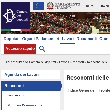
Scrivi
Sito mo
Deputati
Organi Parlamentari
Lavori
Documenti
Comu
Accesso rapido
Stai consultando:
Camera dei deputati
>
Lavori
>
Resoconti
>
Resoconti delle 
Agenda dei Lavori
Resoconti delle
Resoconti
Indice Generale
Fronte
Assemblea
Giunte e Commissioni