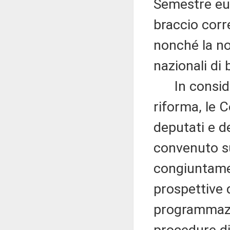
Semestre eur
braccio corre
nonché la no
nazionali di 
In considera
riforma, le 
deputati e d
convenuto su
congiuntamen
prospettive 
programmazi