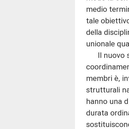
medio termin
tale obiettiv
della discipl
unionale qua
Il nuovo si
coordinamento
membri è, inv
strutturali n
hanno una dur
durata ordina
sostituisco