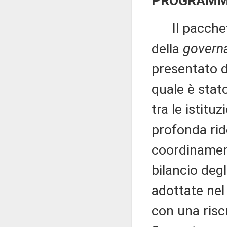
PROGRAMMA
Il pacchetto
della
govern
presentato d
quale è stat
tra le istitu
profonda rid
coordinament
bilancio deg
adottate nel
con una riscr