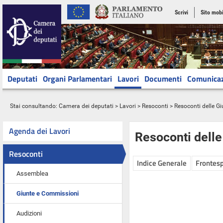
Scrivi
Sito mobi
Deputati
Organi Parlamentari
Lavori
Documenti
Comunica
Stai consultando:
Camera dei deputati
>
Lavori
>
Resoconti
>
Resoconti delle G
Agenda dei Lavori
Resoconti dell
Resoconti
Indice Generale
Frontesp
Assemblea
Giunte e Commissioni
Audizioni