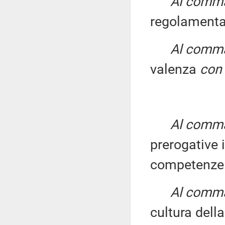
Al comma 
regolament
Al comma 
valenza
con 
Al comma 
prerogative 
competenze
Al comma 
cultura della