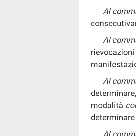
Al comma
consecutiv
Al comma 
rievocazioni
manifestazio
Al comma 
determinare,
modalità
con
determinare i
Al comma 