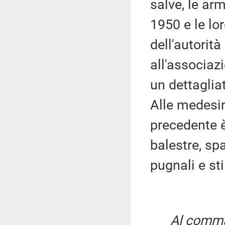
salve, le ar
1950 e le lo
dell'autorità
all'associaz
un dettagliat
Alle medesim
precedente è
balestre, spa
pugnali e sti
Al comma 