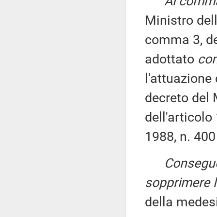
Al comma 
Ministro dell
comma 3, del
adottato
con
l'attuazione
decreto del M
dell'articol
1988, n. 400
Consegu
sopprimere l
della medes