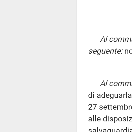
Al comma 
seguente:
no
Al comma 
di adeguarl
27 settemb
alle disposi
salvaguardia