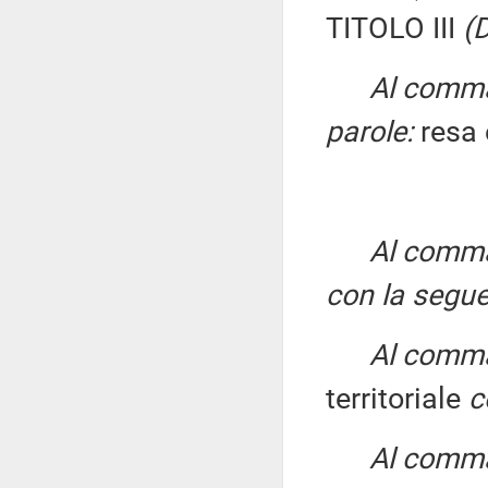
TITOLO III
(D
Al comma 
parole:
resa 
Al comma 
con la segue
Al comma 
territoriale
c
Al comma 