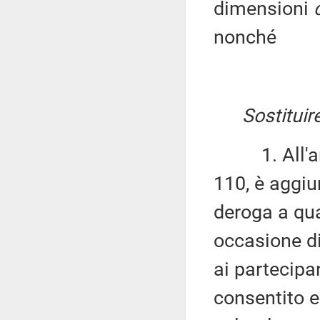
dimensioni
nonché
Sostituir
1. All'artic
110, è aggiu
deroga a qua
occasione di
ai partecipa
consentito e