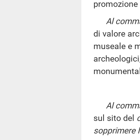
promozione
Al comma 
di valore ar
museale e 
archeologici
monumental
Al comma 
sul sito del
sopprimere l