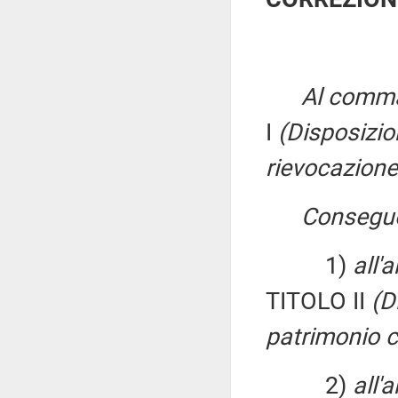
Al comma 
I
(Disposizio
rievocazione
Consegu
1)
all'a
TITOLO II
(D
patrimonio c
2)
all'a