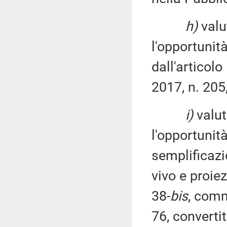
h)
valu
l'opportunità
dall'articol
2017, n. 205
i)
valut
l'opportunit
semplificazi
vivo e proiez
38-
bis
, comm
76, converti