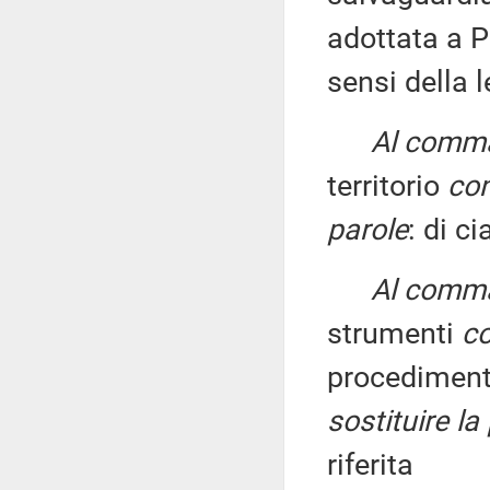
adottata a Pa
sensi della 
Al comma 
territorio
con
parole
: di c
Al comma 2
strumenti
co
procedimenti
sostituire la
riferita