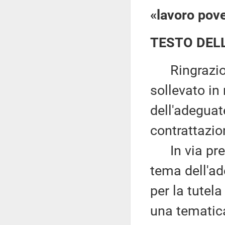
«lavoro pov
TESTO DEL
Ringrazio gl
sollevato in
dell'adeguate
contrattazion
In via preli
tema dell'ade
per la tutela
una tematica