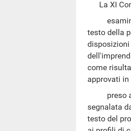
La XI Com
esaminato,
testo della 
disposizioni
dell'imprendi
come risulta
approvati in
preso atto 
segnalata da
testo del pr
ai profili di