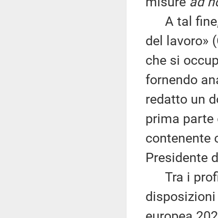
misure
ad h
A tal fine, 
del lavoro» 
che si occup
fornendo ana
redatto un d
prima parte
contenente c
Presidente d
Tra i profili
disposizioni 
europea 202