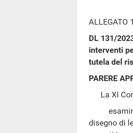
ALLEGATO 
DL 131/2023:
interventi p
tutela del r
PARERE AP
La XI Com
esaminato,
disegno di l