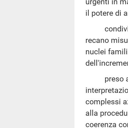
urgenti in m
il potere di 
condivisi gl
recano misur
nuclei famil
dell'increme
preso atto 
interpretazi
complessi a
alla procedu
coerenza con