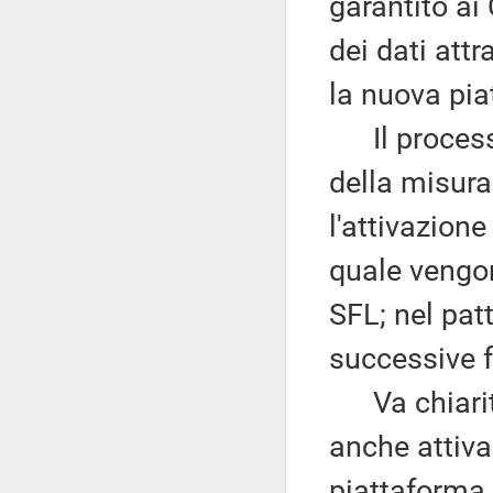
garantito ai
dei dati att
la nuova pia
Il processo
della misura
l'attivazione
quale vengono
SFL; nel pat
successive f
Va chiarito
anche attiva
piattaforma,