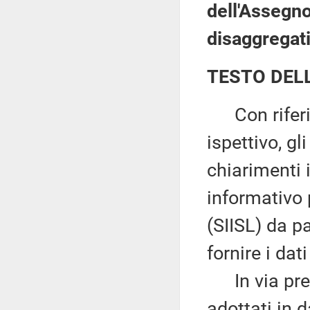
dell'Assegno
disaggregat
TESTO DEL
Con riferim
ispettivo, g
chiarimenti i
informativo 
(SIISL) da p
fornire i da
In via prel
adottati in 