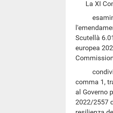
La XI Com
esaminati,
l'emendament
Scutellà 6.0
europea 2022
Commission
condivisa la
comma 1, tra 
al Governo p
2022/2557 de
resilienza de