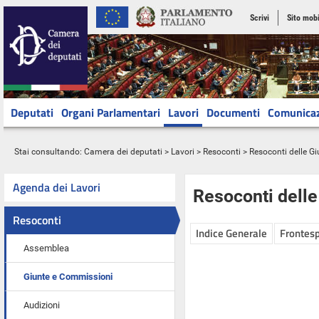
Scrivi
Sito mobi
Deputati
Organi Parlamentari
Lavori
Documenti
Comunica
Stai consultando:
Camera dei deputati
>
Lavori
>
Resoconti
>
Resoconti delle G
Agenda dei Lavori
Resoconti dell
Resoconti
Indice Generale
Frontesp
Assemblea
Giunte e Commissioni
Audizioni