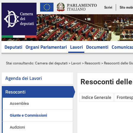
Scrivi
Sito mobi
Deputati
Organi Parlamentari
Lavori
Documenti
Comunica
Stai consultando:
Camera dei deputati
>
Lavori
>
Resoconti
>
Resoconti delle G
Agenda dei Lavori
Resoconti dell
Resoconti
Indice Generale
Frontesp
Assemblea
Giunte e Commissioni
Audizioni