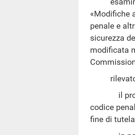
esaminata 
«Modifiche a
penale e altr
sicurezza de
modificata n
Commissione
rilevato 
il provved
codice penal
fine di tutel