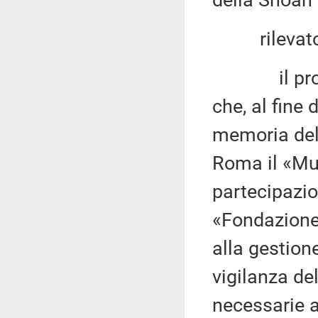
della Shoah
rilevato 
il provved
che, al fine
memoria dell
Roma il «Mu
partecipazio
«Fondazione
alla gestion
vigilanza de
necessarie a