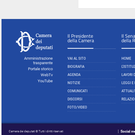
Il Presidente
Il Sen
della Camera
della 
Amministrazione
VAI AL SITO
HOME
trasparente
BIOGRAFIA
L'ISTITU
Portale storico
AGENDA
LAVORI 
WebTv
YouTube
NOTIZIE
LEGGI E
COMUNICATI
ATTUALI
DISCORSI
RELAZIO
FOTO/VIDEO
Social m
Camera dei deputati © Tutti i diritti riservati