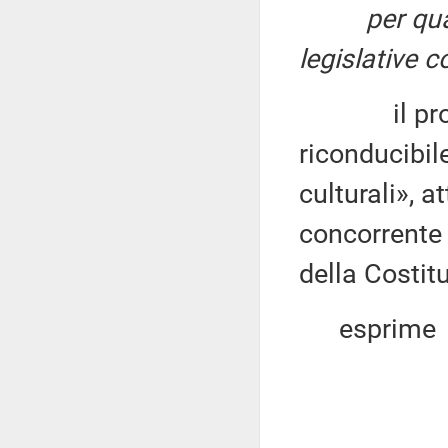
per qu
legislative c
il provve
riconducibil
culturali», a
concorrente 
della Costit
esprime