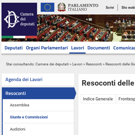
Scrivi
Sito mobi
Deputati
Organi Parlamentari
Lavori
Documenti
Comunica
Stai consultando:
Camera dei deputati
>
Lavori
>
Resoconti
>
Resoconti delle G
Agenda dei Lavori
Resoconti dell
Resoconti
Indice Generale
Frontesp
Assemblea
Giunte e Commissioni
Audizioni