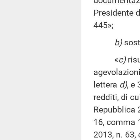
documentazio
Presidente d
445»;
b)
sosti
«
c)
risu
agevolazioni 
lettera
d)
, e
redditi, di c
Repubblica 2
16, comma 
2013, n. 63,