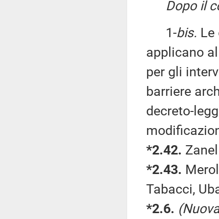
Dopo il c
1-
bis.
Le 
applicano al
per gli inte
barriere arch
decreto-legg
modificazioni
*2.42.
Zanell
*2.43.
Merola
Tabacci, Ub
*2.6.
(Nuova