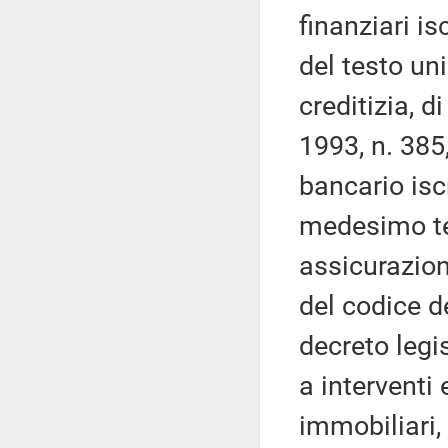
finanziari is
del testo un
creditizia, d
1993, n. 385
bancario iscr
medesimo te
assicurazion
del codice de
decreto legi
a interventi 
immobiliari, 