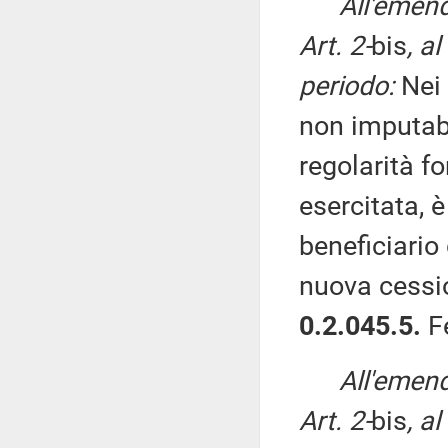
All'emen
Art. 2-
bis
, a
periodo:
Nei 
non imputabi
regolarità f
esercitata, 
beneficiario
nuova cessio
0.2.045.5.
F
All'emen
Art. 2-
bis
, a