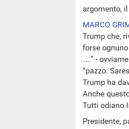
argomento, il
MARCO GRI
Trump che, ri
forse ognuno 
…” - ovviamen
“pazzo. Sares
Trump ha davv
Anche questo 
Tutti odiano I
Presidente, p