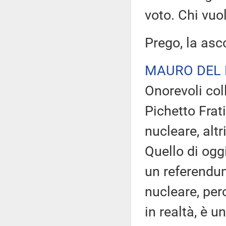
voto. Chi vuo
Prego, la asc
MAURO DEL
Onorevoli col
Pichetto Frat
nucleare, alt
Quello di ogg
un referendum
nucleare, per
in realtà, è 