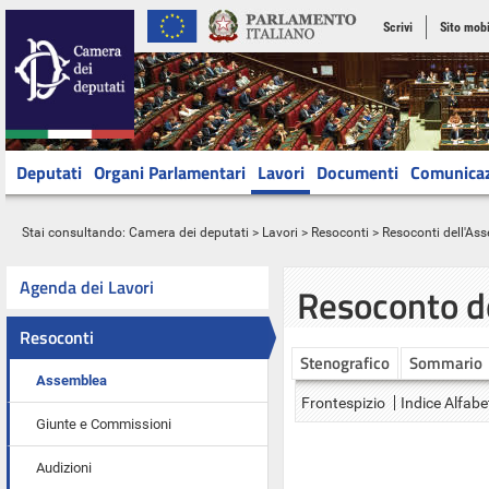
Scrivi
Sito mobi
Deputati
Organi Parlamentari
Lavori
Documenti
Comunica
Stai consultando:
Camera dei deputati
>
Lavori
>
Resoconti
>
Resoconti dell'As
Agenda dei Lavori
Resoconto d
Resoconti
Stenografico
Sommario
Assemblea
Frontespizio
Indice Alfabe
Giunte e Commissioni
Audizioni