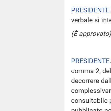
PRESIDENTE
verbale si in
(È approvato)
PRESIDENTE
comma 2, del
decorrere dal
complessivam
consultabile 
pubblicato nel