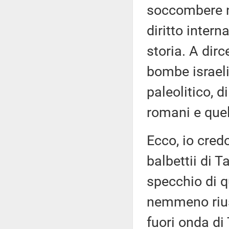
soccombere non
diritto intern
storia. A dirc
bombe israeli
paleolitico, di
romani e quel
Ecco, io credo
balbettii di T
specchio di q
nemmeno riusc
fuori onda d