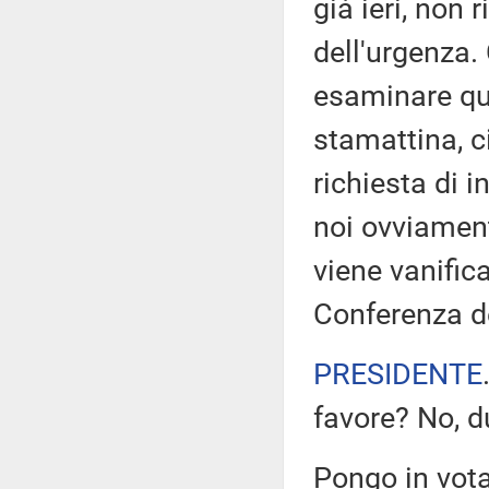
già ieri, non 
dell'urgenza
esaminare qu
stamattina, ci
richiesta di i
noi ovviamen
viene vanific
Conferenza de
PRESIDENTE
favore? No, d
Pongo in vot