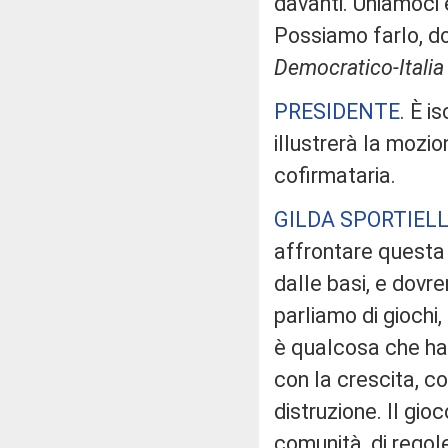
davanti. Uniamoci 
Possiamo farlo, d
Democratico-Italia
PRESIDENTE
. È i
illustrerà la mozio
cofirmataria.
GILDA SPORTIEL
affrontare questa
dalle basi, e dov
parliamo di giochi
è qualcosa che ha
con la crescita, c
distruzione. Il gio
comunità, di regol