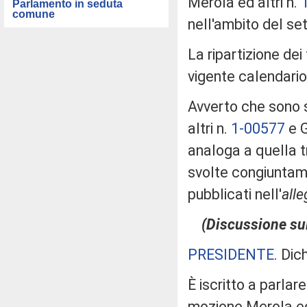
Merola ed altri n.
Parlamento in seduta
comune
nell'ambito del set
La ripartizione dei
vigente calendario
Avverto che sono s
altri n.
1-00577
e G
analoga a quella t
svolte congiuntamen
pubblicati nell'
all
(Discussione sul
PRESIDENTE
. Dic
È iscritto a parlar
mozione Merola ed 