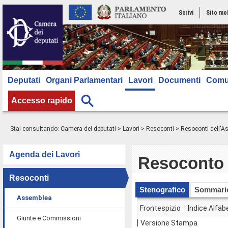
Scrivi
Sito mo
Deputati
Organi Parlamentari
Lavori
Documenti
Comu
Accesso rapido
Stai consultando:
Camera dei deputati
>
Lavori
>
Resoconti
>
Resoconti dell'
Agenda dei Lavori
Resoconto 
Resoconti
Stenografico
Sommari
Assemblea
Frontespizio
Indice Alfab
Giunte e Commissioni
Versione Stampa