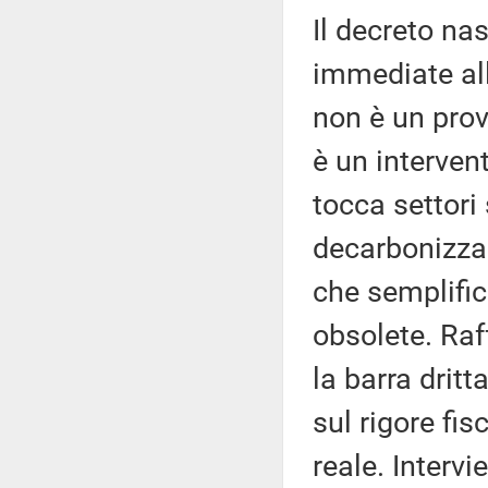
Il decreto na
immediate alle
non è un pro
è un interven
tocca settori 
decarbonizzaz
che semplific
obsolete. Raff
la barra dritt
sul rigore fi
reale. Intervi