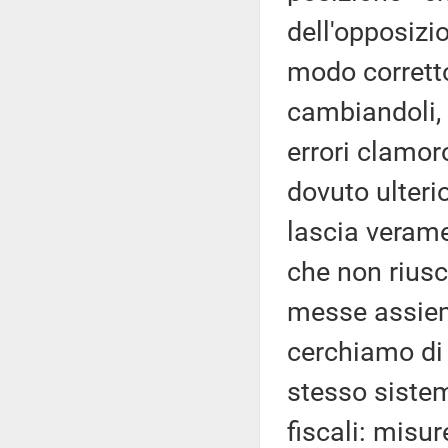
dell'opposizi
modo corretto,
cambiandoli, 
errori clamoro
dovuto ulteri
lascia verame
che non rius
messe assieme,
cerchiamo di 
stesso sistema
fiscali: misu