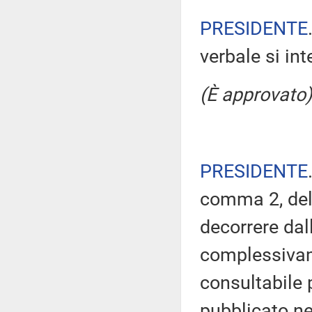
PRESIDENTE
verbale si in
(È approvato)
PRESIDENTE
comma 2, del
decorrere dal
complessivam
consultabile 
pubblicato nel