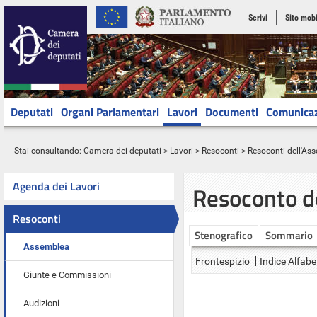
Scrivi
Sito mobi
Deputati
Organi Parlamentari
Lavori
Documenti
Comunica
Stai consultando:
Camera dei deputati
>
Lavori
>
Resoconti
>
Resoconti dell'As
Agenda dei Lavori
Resoconto d
Resoconti
Stenografico
Sommario
Assemblea
Frontespizio
Indice Alfabe
Giunte e Commissioni
Audizioni