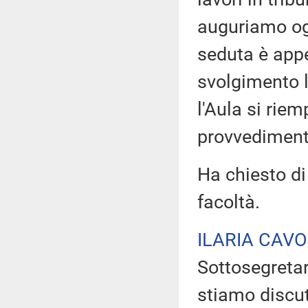
auguriamo og
seduta è appe
svolgimento l
l'Aula si rie
provvediment
Ha chiesto di
facoltà.
ILARIA CAVO
Sottosegretari
stiamo discut