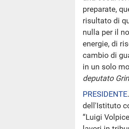
preparate, qu
risultato di q
nulla per il 
energie, di ri
cambio di gua
in un solo m
deputato Grim
PRESIDENTE
dell'Istituto
“Luigi Volpice
lavori in trib