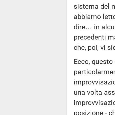
sistema del n
abbiamo letto 
dire… in alcu
precedenti ma
che, poi, vi s
Ecco, questo 
particolarmen
improvvisazi
una volta ass
improvvisazion
posizione - c