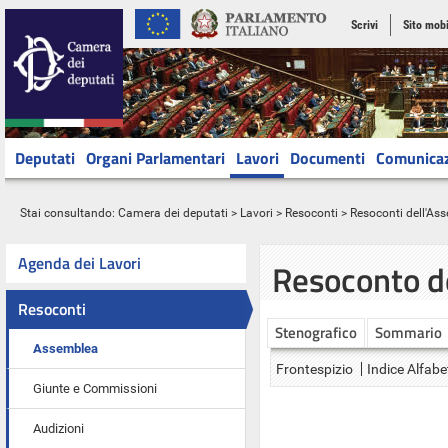
Scrivi
Sito mobi
Deputati
Organi Parlamentari
Lavori
Documenti
Comunica
Stai consultando:
Camera dei deputati
>
Lavori
>
Resoconti
>
Resoconti dell'As
Agenda dei Lavori
Resoconto d
Resoconti
Stenografico
Sommario
Assemblea
Frontespizio
Indice Alfabe
Giunte e Commissioni
Audizioni