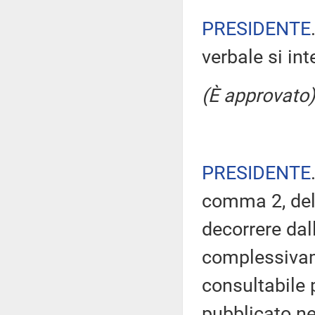
PRESIDENTE
verbale si in
(È approvato)
PRESIDENTE
comma 2, del
decorrere dal
complessivam
consultabile 
pubblicato nel