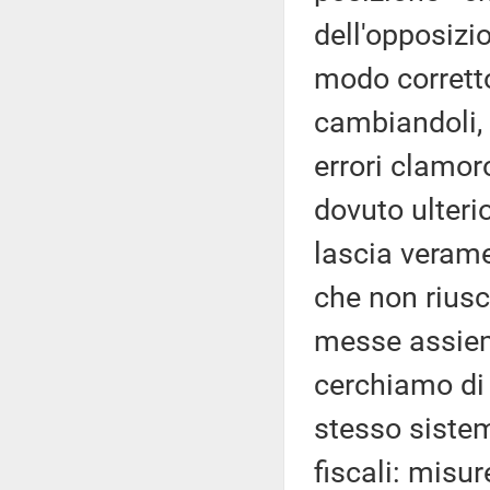
dell'opposizi
modo corretto,
cambiandoli, 
errori clamoro
dovuto ulteri
lascia verame
che non rius
messe assieme,
cerchiamo di 
stesso sistema
fiscali: misu