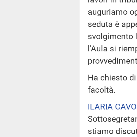
auguriamo og
seduta è appe
svolgimento l
l'Aula si rie
provvediment
Ha chiesto di
facoltà.
ILARIA CAVO
Sottosegretari
stiamo discut