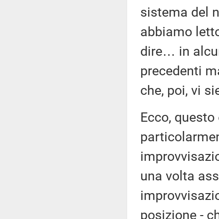
sistema del n
abbiamo letto 
dire… in alcu
precedenti ma
che, poi, vi s
Ecco, questo 
particolarmen
improvvisazi
una volta ass
improvvisazion
posizione - c