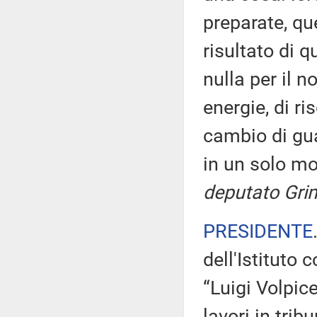
preparate, qu
risultato di q
nulla per il 
energie, di ri
cambio di gua
in un solo m
deputato Grim
PRESIDENTE
dell'Istituto
“Luigi Volpice
lavori in trib