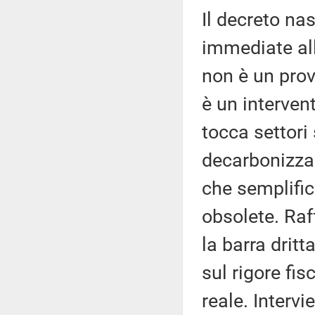
Il decreto na
immediate alle
non è un pro
è un interven
tocca settori 
decarbonizzaz
che semplific
obsolete. Raff
la barra dritt
sul rigore fi
reale. Intervi