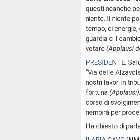
questi neanche per
niente. Il niente p
tempo, di energie, 
guardia e il cambi
votare
(Applausi d
PRESIDENTE
. Sal
“Via delle Alzavole
nostri lavori in tr
fortuna
(Applausi)
corso di svolgiment
riempirà per proce
Ha chiesto di parl
ILARIA CAVO
(
NM(