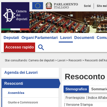
Scrivi
Sito mo
Deputati
Organi Parlamentari
Lavori
Documenti
Comu
Accesso rapido
Stai consultando:
Camera dei deputati
>
Lavori
>
Resoconti
>
Resoconti dell'
Agenda dei Lavori
Resoconto 
Resoconti
Stenografico
Sommari
Assemblea
Frontespizio
Indice Alfab
Giunte e Commissioni
Versione Stampa