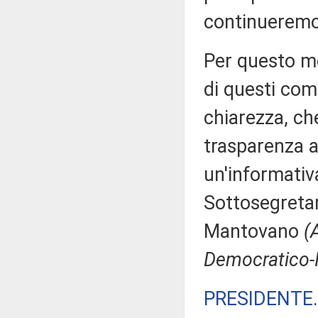
continueremo
Per questo mo
di questi co
chiarezza, ch
trasparenza a
un'informativ
Sottosegretar
Mantovano
(
Democratico-I
PRESIDENTE