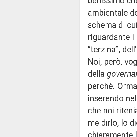
benissimo che
ambientale de
schema di cui 
riguardante i 
“terzina”, del
Noi, però, vo
della
governa
perché. Ormai
inserendo nel
che noi riten
me dirlo, lo 
chiaramente l