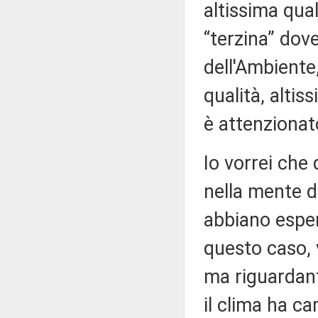
altissima qua
“terzina” dove
dell'Ambiente
qualità, alti
è attenzionat
Io vorrei che
nella mente d
abbiano esper
questo caso, 
ma riguardanti
il clima ha c