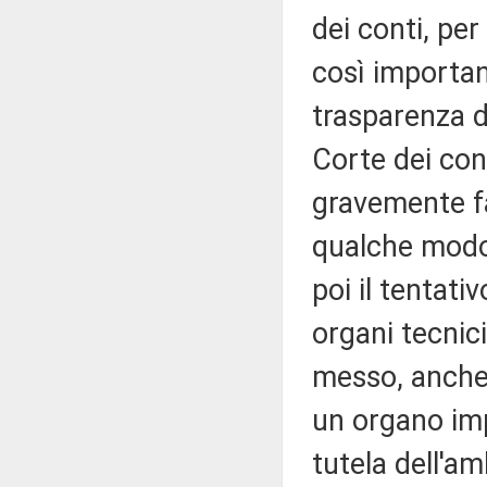
dei conti, per 
così importan
trasparenza d
Corte dei cont
gravemente fal
qualche modo 
poi il tentat
organi tecnic
messo, anche l
un organo imp
tutela dell'a