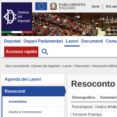
Scrivi
Sito mo
Deputati
Organi Parlamentari
Lavori
Documenti
Comu
Accesso rapido
Stai consultando:
Camera dei deputati
>
Lavori
>
Resoconti
>
Resoconti dell'
Agenda dei Lavori
Resoconto 
Resoconti
Stenografico
Sommari
Assemblea
Frontespizio
Indice Alfab
Giunte e Commissioni
Versione Stampa