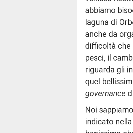
abbiamo bisog
laguna di Orbe
anche da orga
difficoltà che
pesci, il cam
riguarda gli 
quel bellissi
governance
di
Noi sappiamo 
indicato nell