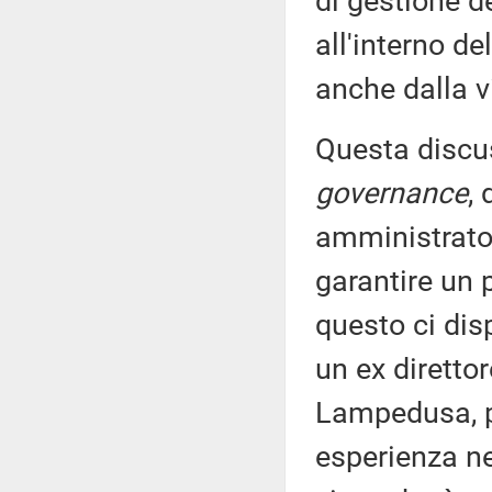
di gestione d
all'interno de
anche dalla 
Questa discus
governance
,
amministrator
garantire un 
questo ci di
un ex diretto
Lampedusa, p
esperienza n