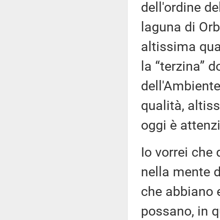
dell'ordine d
laguna di Orb
altissima qua
la “terzina” d
dell'Ambient
qualità, alti
oggi è attenz
Io vorrei che
nella mente d
che abbiano e
possano, in q