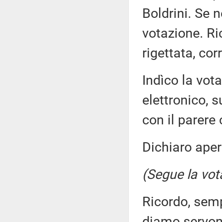
Boldrini. Se 
votazione. Ri
rigettata, cor
Indìco la vo
elettronico, s
con il parere
Dichiaro aper
(Segue la vot
Ricordo, sempr
diamo servon