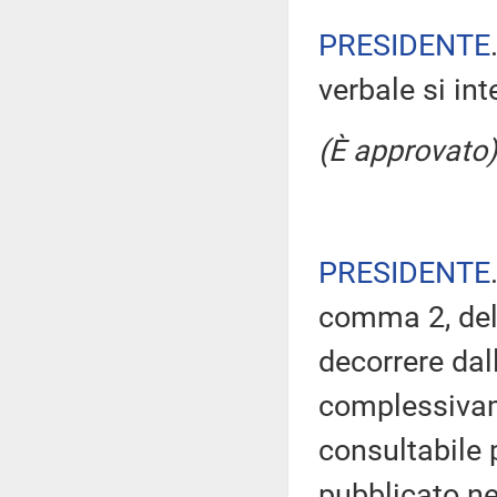
PRESIDENTE
verbale si in
(È approvato)
PRESIDENTE
comma 2, del
decorrere dal
complessivam
consultabile 
pubblicato nel