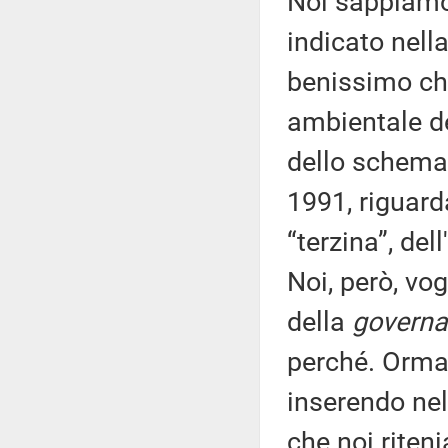
Noi sappiamo 
indicato nell
benissimo che
ambientale de
dello schema d
1991, riguard
“terzina”, del
Noi, però, vo
della
govern
perché. Ormai
inserendo nel
che noi riten