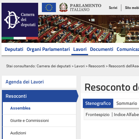
Scrivi
Sito mobi
Deputati
Organi Parlamentari
Lavori
Documenti
Comunica
Stai consultando:
Camera dei deputati
>
Lavori
>
Resoconti
>
Resoconti dell'As
Agenda dei Lavori
Resoconto d
Resoconti
Stenografico
Sommario
Assemblea
Frontespizio
Indice Alfabe
Giunte e Commissioni
Audizioni