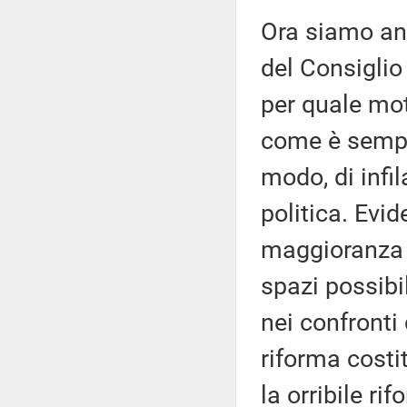
Ora siamo an
del Consiglio 
per quale moti
come è sempre
modo, di infi
politica. Evi
maggioranza ce
spazi possibil
nei confronti
riforma costi
la orribile ri