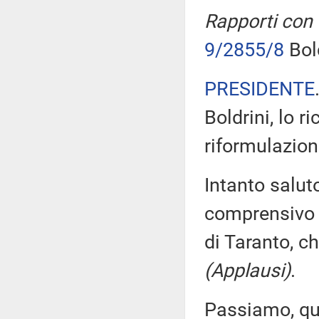
Rapporti con 
9/2855/8
Bold
PRESIDENTE
Boldrini, lo r
riformulazione
Intanto saluto
comprensivo “
di Taranto, ch
(Applausi)
.
Passiamo, quin