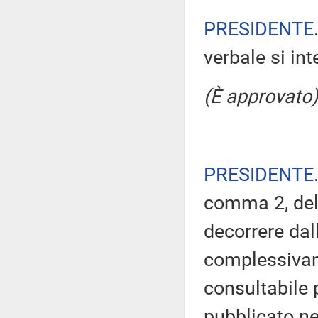
PRESIDENTE
verbale si in
(È approvato)
PRESIDENTE
comma 2, del
decorrere dal
complessivam
consultabile 
pubblicato nel