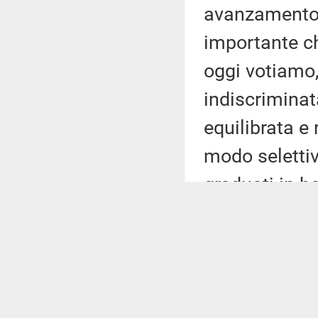
avanzamento r
importante ch
oggi votiamo,
indiscriminat
equilibrata e 
modo selettivo
graduati in b
scelta che co
serve e su que
demografica 
Ma c'è un asp