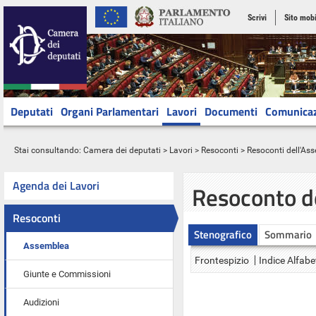
Scrivi
Sito mobi
Deputati
Organi Parlamentari
Lavori
Documenti
Comunica
Stai consultando:
Camera dei deputati
>
Lavori
>
Resoconti
>
Resoconti dell'As
Agenda dei Lavori
Resoconto d
Resoconti
Stenografico
Sommario
Assemblea
Frontespizio
Indice Alfabe
Giunte e Commissioni
Audizioni