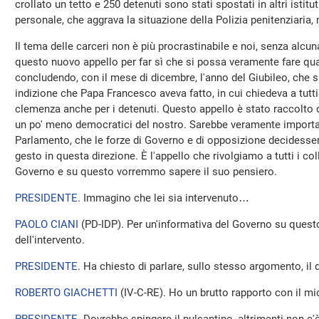
crollato un tetto e 250 detenuti sono stati spostati in altri istitu
personale, che aggrava la situazione della Polizia penitenziaria,
Il tema delle carceri non è più procrastinabile e noi, senza alc
questo nuovo appello per far sì che si possa veramente fare qua
concludendo, con il mese di dicembre, l'anno del Giubileo, che s
indizione che Papa Francesco aveva fatto, in cui chiedeva a tutt
clemenza anche per i detenuti. Questo appello è stato raccolto d
un po' meno democratici del nostro. Sarebbe veramente important
Parlamento, che le forze di Governo e di opposizione decidess
gesto in questa direzione. È l'appello che rivolgiamo a tutti i col
Governo e su questo vorremmo sapere il suo pensiero.
PRESIDENTE
. Immagino che lei sia intervenuto…
PAOLO CIANI
(
PD-IDP
). Per un'informativa del Governo su questo
dell'intervento.
PRESIDENTE
. Ha chiesto di parlare, sullo stesso argomento, il 
ROBERTO GIACHETTI
(
IV-C-RE
). Ho un brutto rapporto con il 