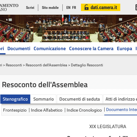
Scrivi
Sito mobile
EN
FR
ri
Documenti
Comunicazione
Conoscere la Camera
Europa
ri
>
Resoconti
>
Resoconti dell'Assemblea
> Dettaglio Resoconti
Resoconto dell'Assemblea
Stenografico
Sommario
Documenti di seduta
Atti di indirizzo
Documento Inte
Frontespizio
Indice Alfabetico
Indice Cronologico
XIX LEGISLATURA