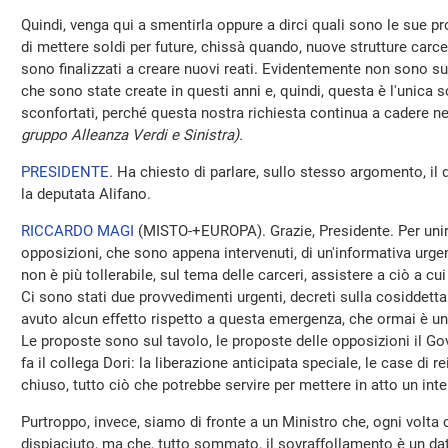
Quindi, venga qui a smentirla oppure a dirci quali sono le sue p
di mettere soldi per future, chissà quando, nuove strutture carcer
sono finalizzati a creare nuovi reati. Evidentemente non sono suf
che sono state create in questi anni e, quindi, questa è l'unica 
sconfortati, perché questa nostra richiesta continua a cadere n
gruppo Alleanza Verdi e Sinistra).
PRESIDENTE
. Ha chiesto di parlare, sullo stesso argomento, il 
la deputata Alifano.
RICCARDO MAGI
(
MISTO-+EUROPA
). Grazie, Presidente. Per unir
opposizioni, che sono appena intervenuti, di un'informativa urg
non è più tollerabile, sul tema delle carceri, assistere a ciò a 
Ci sono stati due provvedimenti urgenti, decreti sulla cosiddet
avuto alcun effetto rispetto a questa emergenza, che ormai è un
Le proposte sono sul tavolo, le proposte delle opposizioni il Go
fa il collega Dori: la liberazione anticipata speciale, le case di 
chiuso, tutto ciò che potrebbe servire per mettere in atto un int
Purtroppo, invece, siamo di fronte a un Ministro che, ogni volta 
dispiaciuto, ma che, tutto sommato, il sovraffollamento è un da