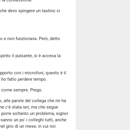
'è la connessione.
o che devo spingere un tastino ci
to e non funzionava. Però, detto
nto il pulsante, si è accesa la
pporto con i microfoni, questo è il
e ho fatto perdere tempo.
, come sempre. Prego.
o, alle parole del collega che mi ha
he c'è stata ieri, ma che segue
ei porre soltanto un problema, signor
 sanno un po' i colleghi tutti, anche
el giro di un mese, in cui noi