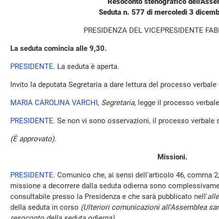
Resoconto stenografico dell'Ass
Seduta n. 577 di mercoledì 3 dicem
PRESIDENZA DEL VICEPRESIDENTE FAB
La seduta comincia alle 9,30.
PRESIDENTE
. La seduta è aperta.
Invito la deputata Segretaria a dare lettura del processo verbale
MARIA CAROLINA VARCHI
,
Segretaria
, legge il processo verbale
PRESIDENTE
. Se non vi sono osservazioni, il processo verbale 
(È approvato)
.
Missioni.
PRESIDENTE
. Comunico che, ai sensi dell'articolo 46, comma 2,
missione a decorrere dalla seduta odierna sono complessivamen
consultabile presso la Presidenza e che sarà pubblicato nell'
all
della seduta in corso
(Ulteriori comunicazioni all'Assemblea sar
resoconto della seduta odierna)
.