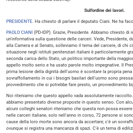
Sull'ordine dei lavori.
PRESIDENTE
. Ha chiesto di parlare il deputato Ciani. Ne ha faco
PAOLO CIANI
(
PD-IDP
). Grazie, Presidente. Abbiamo chiesto di 
un'informativa sulla questione delle carceri. Vede, Presidente, d
alla Camera e al Senato, solleviamo il tema del carcere, di chi ci 
situazione negli istituti penitenziari italiani è particolarmente gr
seconda carica dello Stato, un politico importante della maggio
appello molto serio e ha usato parole molto impegnative. Il Pre
prima lesione della dignità dell'uomo è scontare la propria pena
sovraffollamento in cui i bisogni basilari dell'uomo sono pressati
provvedimento che si potrebbe fare presto, un provvedimento bip
Noi riteniamo che questo appello vada assolutamente raccolto.
abbiamo presentato diverse proposte in questo senso. Con alcu
alcuni colleghi senatori riteniamo che questa non possa esser
nelle carceri italiane, solo nell'anno in corso, 72 persone si son
cause della loro morte sono ancora da accertare; c'è un sovraff
ovunque si registra una mancanza di spazi. C'è un tema di edilizi