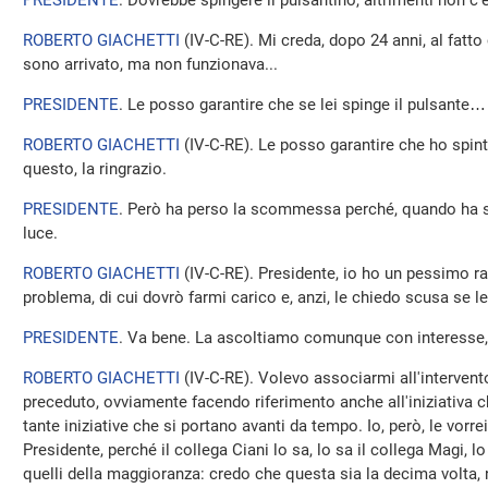
PRESIDENTE
. Dovrebbe spingere il pulsantino, altrimenti non c
ROBERTO GIACHETTI
(
IV-C-RE
). Mi creda, dopo 24 anni, al fatt
sono arrivato, ma non funzionava...
PRESIDENTE
. Le posso garantire che se lei spinge il pulsante…
ROBERTO GIACHETTI
(
IV-C-RE
). Le posso garantire che ho spin
questo, la ringrazio.
PRESIDENTE
. Però ha perso la scommessa perché, quando ha spi
luce.
ROBERTO GIACHETTI
(
IV-C-RE
). Presidente, io ho un pessimo ra
problema, di cui dovrò farmi carico e, anzi, le chiedo scusa se l
PRESIDENTE
. Va bene. La ascoltiamo comunque con interesse
ROBERTO GIACHETTI
(
IV-C-RE
). Volevo associarmi all'intervent
preceduto, ovviamente facendo riferimento anche all'iniziativa c
tante iniziative che si portano avanti da tempo. Io, però, le vorr
Presidente, perché il collega Ciani lo sa, lo sa il collega Magi, lo
quelli della maggioranza: credo che questa sia la decima volta, n