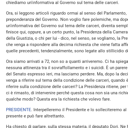
chiediamo un'informativa al Governo sul tema delle carceri.
Ora, si leggono articoli riguardo ormai al senso del Parlamento, 
preponderanza del Governo. Non voglio fare polemiche, ma dopo 
un'informativa del Governo sul tema delle carceri, diventa sempl
finisce qui, oppure, a un certo punto, la Presidenza della Camera r
della Giustizia, o chi per lui - dico, nel senso, se vogliamo, la P
che venga a rispondere alla decima richiesta che viene fatta aff
quelle precedenti, tendenzialmente, sono legate allo stillicidio d
Ora siamo arrivati a 72, non so a quanti arriveremo. Ci ha spiega
nessuna attinenza tra il sovraffollamento e i suicidi. È un parer
del Senato espresso ieri, ma lasciamo perdere. Ma, dopo la deci
venga a riferire sul tema della condizione delle carceri, quando 
riferire sulla condizione delle carceri? La Presidenza ritiene, p
ci è rimasto, di intervenire perché questa cosa non sia una richi
qualche modo? Questa era la richiesta che volevo fare.
PRESIDENTE
. Interpelleremo il Presidente e lo solleciteremo a
presente e può fare altrettanto.
Ha chiesto di parlare, sulla stessa materia, il deputato Dori. Ne 