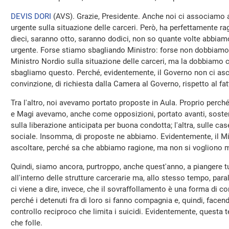
DEVIS DORI
(
AVS
). Grazie, Presidente. Anche noi ci associamo 
urgente sulla situazione delle carceri. Però, ha perfettamente ra
dieci, saranno otto, saranno dodici, non so quante volte abbiam
urgente. Forse stiamo sbagliando Ministro: forse non dobbiamo 
Ministro Nordio sulla situazione delle carceri, ma la dobbiamo c
sbagliamo questo. Perché, evidentemente, il Governo non ci as
convinzione, di richiesta dalla Camera al Governo, rispetto al fat
Tra l'altro, noi avevamo portato proposte in Aula. Proprio perché
e Magi avevamo, anche come opposizioni, portato avanti, sosten
sulla liberazione anticipata per buona condotta; l'altra, sulle case
sociale. Insomma, di proposte ne abbiamo. Evidentemente, il Mi
ascoltare, perché sa che abbiamo ragione, ma non si vogliono me
Quindi, siamo ancora, purtroppo, anche quest'anno, a piangere tu
all'interno delle strutture carcerarie ma, allo stesso tempo, par
ci viene a dire, invece, che il sovraffollamento è una forma di co
perché i detenuti fra di loro si fanno compagnia e, quindi, face
controllo reciproco che limita i suicidi. Evidentemente, questa t
che folle.