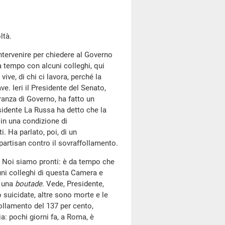
ltà.
intervenire per chiedere al Governo
a tempo con alcuni colleghi, qui
vive, di chi ci lavora, perché la
ave. Ieri il Presidente del Senato,
ranza di Governo, ha fatto un
sidente La Russa ha detto che la
 in una condizione di
. Ha parlato, poi, di un
artisan contro il sovraffollamento.
 Noi siamo pronti: è da tempo che
ni colleghi di questa Camera e
e una
boutade
. Vede, Presidente,
o suicidate, altre sono morte e le
ollamento del 137 per cento,
a: pochi giorni fa, a Roma, è