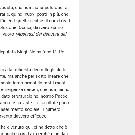
roposte, che non siano solo quelle
arie, quindi nuovi posti in più, che
ficienti quelle decine di nuovi reati
soluzione. Quindi, davvero siamo
el vuoto
(Applausi dei deputati del
deputato Magi. Ne ha facoltà. Poi,
ci alla richiesta dei colleghi delle
ente, ma anche per sottolineare che
cui assistiamo ormai da molti mesi.
ta emergenza carceri, che non hanno
 dato strutturale nel nostro Paese.
verno le ha viste. Le ha citate poco
reinserimento sociale, il numero
ervento davvero efficace.
che è venuto qui, ci ha detto che è
to anche positivo, perché è un dato