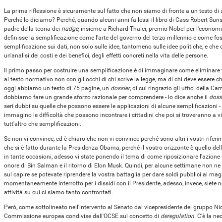
La prima riflessione è sicuramente sul fatto che non siamo di fronte a un testo di s
Perché lo diciamo? Perché, quando alcuni anni fa lessi il libro di Cass Robert Su
padre della teoria dei
nudge
, insieme a Richard Thaler, premio Nobel per l'economi
definisse la semplificazione come l'arte del governo del terzo millennio e come 
semplificazione sui dati, non solo sulle idee, tantomeno sulle idee politiche, e ch
un'analisi dei costi e dei benefici, degli effetti concreti nella vita delle persone.
Il primo passo per costruire una semplificazione è di immaginare come eliminare 
al testo normativo non con gli occhi di chi scrive la legge, ma di chi deve essere c
oggi abbiamo un testo di 75 pagine, un
dossier
, di cui ringrazio gli uffici della C
dobbiamo fare un grande sforzo razionale per comprendere - lo dice anche il
doss
seri dubbi su quelle che possono essere le applicazioni di alcune semplificazioni -
immagino le difficoltà che possono incontrare i cittadini che poi si troveranno a v
tutt'altro che semplificazioni.
Se non vi convince, ed è chiaro che non vi convince perché sono altri i vostri riferim
che si è fatto durante la Presidenza Obama, perché il vostro orizzonte è quello de
in tante occasioni, adesso vi state ponendo il tema di come riposizionare l'azione 
onore di Bin Salman e il ritorno di Elon Musk. Quindi, per alcune settimane non ne
sul capire se potevate riprendere la vostra battaglia per dare soldi pubblici al ma
momentaneamente interrotto per i dissidi con il Presidente, adesso, invece, siete ne
attività su cui ci siamo tanto confrontati.
Però, come sottolineato nell'intervento al Senato dal vicepresidente del gruppo Nici
Commissione europea condivise dall'OCSE sul concetto di
deregulation
. C'è la ne