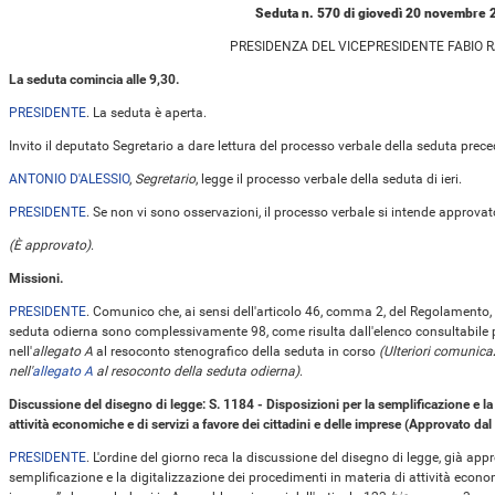
Seduta n. 570 di giovedì 20 novembre 
PRESIDENZA DEL VICEPRESIDENTE FABIO 
La seduta comincia alle 9,30.
PRESIDENTE
. La seduta è aperta.
Invito il deputato Segretario a dare lettura del processo verbale della seduta prece
ANTONIO D'ALESSIO
,
Segretario
, legge il processo verbale della seduta di ieri.
PRESIDENTE
. Se non vi sono osservazioni, il processo verbale si intende approvat
(È approvato)
.
Missioni.
PRESIDENTE
. Comunico che, ai sensi dell'articolo 46, comma 2, del Regolamento, 
seduta odierna sono complessivamente 98, come risulta dall'elenco consultabile 
nell'
allegato A
al resoconto stenografico della seduta in corso
(Ulteriori comunica
nell'
allegato A
al resoconto della seduta odierna)
.
Discussione del disegno di legge: S. 1184 - Disposizioni per la semplificazione e la
attività economiche e di servizi a favore dei cittadini e delle imprese (Approvato da
PRESIDENTE
. L'ordine del giorno reca la discussione del disegno di legge, già app
semplificazione e la digitalizzazione dei procedimenti in materia di attività economi