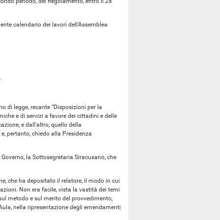
ondo periodo, del Regolamento, entro il 28
gente calendario dei lavori dell'Assemblea
.
no di legge, recante “Disposizioni per la
che e di servizi a favore dei cittadini e delle
azione, e dall'altro, quello della
 e, pertanto, chiedo alla Presidenza
del Governo, la Sottosegretaria Siracusano, che
e, che ha depositato il relatore, il modo in cui
ioni. Non era facile, vista la vastità dei temi
i sul metodo e sul merito del provvedimento,
d'Aula, nella ripresentazione degli emendamenti