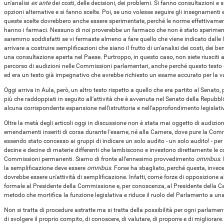
un'analisi
ex ante
dei costi, delle decisioni, dei problemi. Si fanno consultazioni e 
opzioni alternative e si fanno scelte. Poi, se uno volesse seguire gli insegnamenti e
queste scelte dovrebbero anche essere sperimentate, perché le norme effettivamen
hanno i farmaci. Nessuno di noi proverebbe un farmaco che non è stato sperimen
saremmo soddisfatti se vi fermaste almeno a fare quello che viene indicato dalle
arrivare a costruire semplificazioni che siano il frutto di un'analisi dei costi, dei be
una consultazione aperta nel Paese. Purtroppo, in questo caso, non siete riusci
percorso di audizioni nelle Commissioni parlamentari, anche perché questo testo 
ed era un testo già impegnativo che avrebbe richiesto un esame accurato per la var
Oggi arriva in Aula, però, un altro testo rispetto a quello che era partito al Senato, 
più che raddoppiati in seguito all'attività che è avvenuta nel Senato della Repubbl
alcuna corrispondente espansione nell'istruttoria e nell'approfondimento legislati
Oltre la metà degli articoli oggi in discussione non è stata mai oggetto di audizion
emendamenti inseriti di corsa durante l'esame, né alla Camera, dove pure la Comm
essendo stato concesso ai gruppi di indicare un solo audito - un solo audito! - per
decine e decine di materie differenti che lambiscono e investono direttamente le co
Commissioni permanenti. Siamo di fronte all'ennesimo provvedimento
omnibus
.
la semplificazione deve essere
omnibus
. Forse ha sbagliato, perché questa, invece
dovrebbe essere un'attività di semplificazione. Infatti, come forze di opposizione
formale al Presidente della Commissione e, per conoscenza, al Presidente della 
metodo che mortifica la funzione legislativa e riduce il ruolo del Parlamento a una 
Non si tratta di procedure astratte ma si tratta della possibilità per ogni parlame
di svolgere il proprio compito, di conoscere, di valutare, di proporre e di migliorare