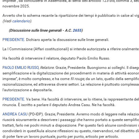
imprese”, da concludersi in Assemblea, ai sensi dell'articolo 123-
bis
, comma 3, sec
novembre 2025.
Avverto che lo schema recante la ripartizione dei tempi è pubblicato in calce al vi
(Vedi
calendario
)
.
(Discussione sulle linee generali - A.C.
2655
​)
PRESIDENTE
. Dichiaro aperta la discussione sulle linee generali.
La I Commissione (Affari costituzionali) si intende autorizzata a riferire oralmente
Ha facoltà di intervenire il relatore, deputato Paolo Emilio Russo.
PAOLO EMILIO RUSSO
,
Relatore
. Grazie, Presidente. Buongiorno ai colleghi. Il diseg
semplificazione e la digitalizzazione dei procedimenti in materia di attività economi
imprese”, è molto complesso, e ha come
fil rouge
, da un lato, quello della semplific
razionalizzazione, ed attraversa diversi settori. La relazione è piuttosto complessa
l'autorizzazione a depositarla.
PRESIDENTE
. Va bene. Ha facoltà di intervenire, se lo ritiene, la rappresentante 
rinuncia. È iscritto a parlare il deputato Andrea Casu. Ne ha facoltà.
ANDREA CASU
(
PD-IDP
). Grazie, Presidente. Avremo modo di leggere nella relazion
riuscirà sicuramente a descrivere i passaggi che hanno portato a queste semplificaz
trattati, farlo nei pochi minuti a disposizione. Per questo farò alcune condivision
condividerò in quest'Aula alcune riflessioni su questo, riservandoci, nel dibattito 
di poter fare un lavoro puntuale, punto per punto, articolo per articolo.