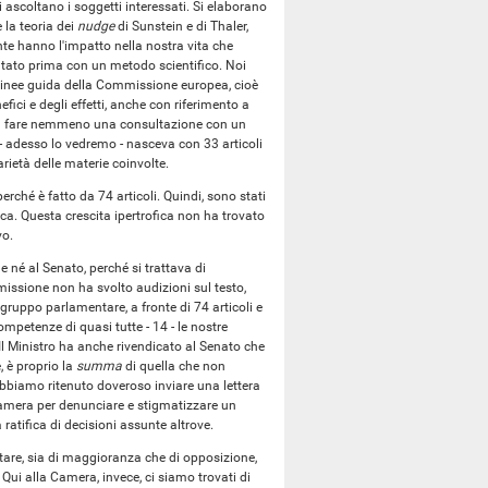
si ascoltano i soggetti interessati. Si elaborano
 la teoria dei
nudge
di Sunstein e di Thaler,
te hanno l'impatto nella nostra vita che
tato prima con un metodo scientifico. Noi
 linee guida della Commissione europea, cioè
nefici e degli effetti, anche con riferimento a
ti a fare nemmeno una consultazione con un
- adesso lo vedremo - nasceva con 33 articoli
ietà delle materie coinvolte.
perché è fatto da 74 articoli. Quindi, sono stati
ica. Questa crescita ipertrofica non ha trovato
vo.
e né al Senato, perché si trattava di
issione non ha svolto audizioni sul testo,
 gruppo parlamentare, a fronte di 74 articoli e
mpetenze di quasi tutte - 14 - le nostre
 Il Ministro ha anche rivendicato al Senato che
, è proprio la
summa
di quella che non
 abbiamo ritenuto doveroso inviare una lettera
Camera per denunciare e stigmatizzare un
ratifica di decisioni assunte altrove.
ntare, sia di maggioranza che di opposizione,
. Qui alla Camera, invece, ci siamo trovati di