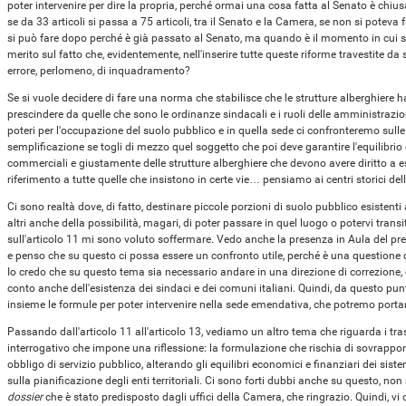
poter intervenire per dire la propria, perché ormai una cosa fatta al Senato è chi
se da 33 articoli si passa a 75 articoli, tra il Senato e la Camera, se non si poteva 
si può fare dopo perché è già passato al Senato, ma quando è il momento in cui s
merito sul fatto che, evidentemente, nell'inserire tutte queste riforme travestite d
errore, perlomeno, di inquadramento?
Se si vuole decidere di fare una norma che stabilisce che le strutture alberghiere h
prescindere da quelle che sono le ordinanze sindacali e i ruoli delle amministrazion
poteri per l'occupazione del suolo pubblico e in quella sede ci confronteremo sulle
semplificazione se togli di mezzo quel soggetto che poi deve garantire l'equilibri
commerciali e giustamente delle strutture alberghiere che devono avere diritto a e
riferimento a tutte quelle che insistono in certe vie… pensiamo ai centri storici dell
Ci sono realtà dove, di fatto, destinare piccole porzioni di suolo pubblico esistenti a
altri anche della possibilità, magari, di poter passare in quel luogo o potervi trans
sull'articolo 11 mi sono voluto soffermare. Vedo anche la presenza in Aula del pr
e penso che su questo ci possa essere un confronto utile, perché è una questione
Io credo che su questo tema sia necessario andare in una direzione di correzione
conto anche dell'esistenza dei sindaci e dei comuni italiani. Quindi, da questo pun
insieme le formule per poter intervenire nella sede emendativa, che potremo porta
Passando dall'articolo 11 all'articolo 13, vediamo un altro tema che riguarda i trasp
interrogativo che impone una riflessione: la formulazione che rischia di sovrappors
obbligo di servizio pubblico, alterando gli equilibri economici e finanziari dei sis
sulla pianificazione degli enti territoriali. Ci sono forti dubbi anche su questo, no
dossier
che è stato predisposto dagli uffici della Camera, che ringrazio. Quindi, vi