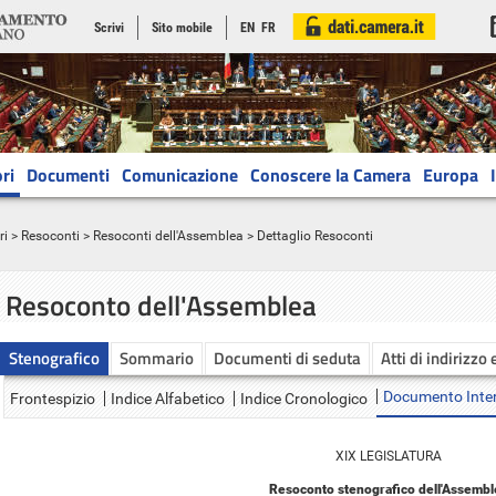
Scrivi
Sito mobile
EN
FR
ri
Documenti
Comunicazione
Conoscere la Camera
Europa
ri
>
Resoconti
>
Resoconti dell'Assemblea
> Dettaglio Resoconti
Resoconto dell'Assemblea
Stenografico
Sommario
Documenti di seduta
Atti di indirizzo 
Documento Inte
Frontespizio
Indice Alfabetico
Indice Cronologico
XIX LEGISLATURA
Resoconto stenografico dell'Assembl