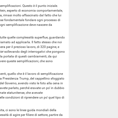
emplificazioni. Questo è il punto iniziale.
nstein, esperto di economia comportamentale,
a, rimasi molto affascinato dal fatto che lui
fosse fondamentale fondare ogni processo di
e ogni semplificazione deve nascere da
tutte quelle complessità superflue, guardando
hiamato ad applicarla. Il fatto stesso che noi
amera per il prezioso lavoro, di 320 pagine, e
ier
sollevando degli interrogativi che pongono
 la portata di questi cambiamenti, da qui
ivere queste semplificazioni, che sono
enti, quello che è il lavoro di semplificazione
lla Presidenza Trump, del cappellino sfoggiato
del Governo, avendo visto le foto alla cena in
 avete parlato, perché eravate un po' in dubbio
gnate statunitense, che avevate
lle condizioni di riprendere un po' quel tipo di
ta, ci sono le linee guida mondiali della
cessità di agire per filiere di settore, partire da