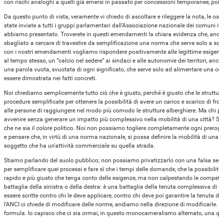
con rischi analoghi a quelli già emersi in passato per concessioni temporanee, poi 
Da questo punto di vista, veramente vi chiedo di ascoltare e rileggere la nota, le
state inviate a tutti i gruppi parlamentari dall'Associazione nazionale dei comuni 
abbiamo presentato. Troverete in questi emendamenti la chiara evidenza che, anc
sbagliato a cercare di travestire da semplificazione una norma che serve solo a s
con i nostri emendamenti vogliamo rispondere positivamente alle legittime esigenz
al tempo stesso, un “calcio nel sedere” ai sindaci e alle autonomie dei territori, 
una parola vuota, svuotata di ogni significato, che serve solo ad alimentare una
essere dimostrata nei fatti concreti.
Noi chiediamo semplicemente tutto ciò che è giusto, perché è giusto che le strut
procedure semplificate per ottenere la possibilità di avere un carico e scarico di fr
alle persone di raggiungere nel modo più comodo le strutture alberghiere. Ma ch
avvenire senza generare un impatto più complessivo nella mobilità di una città? So
che ne sia il colore politico. Noi non possiamo togliere completamente ogni prerog
e pensare che, in virtù di una norma nazionale, si possa definire la mobilità di una
soggetto che ha un'attività commerciale su quella strada.
Stiamo parlando del suolo pubblico; non possiamo privatizzarlo con una falsa se
per semplificare quei processi e fare sì che i tempi delle domande, che la possibil
rapido e più giusto che tenga conto delle esigenze, ma non calpestando le compe
battaglia della sinistra o della destra: è una battaglia della tenuta complessiva d
essere scritte contro chi le deve applicare, contro chi deve poi garantire la tenuta
l'ANCI ci chiede di modificare delle norme, andiamo nella direzione di modificarl
formula. Io capisco che ci sia ormai, in questo monocameralismo alternato, una 