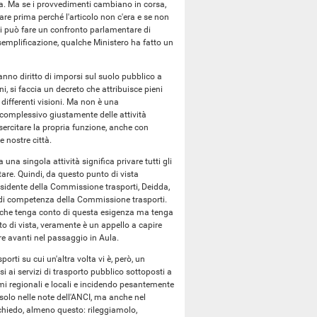
usa. Ma se i provvedimenti cambiano in corsa,
fare prima perché l'articolo non c'era e se non
i può fare un confronto parlamentare di
a semplificazione, qualche Ministero ha fatto un
anno diritto di imporsi sul suolo pubblico a
i, si faccia un decreto che attribuisce pieni
 differenti visioni. Ma non è una
o complessivo giustamente delle attività
sercitare la propria funzione, anche con
e nostre città.
 una singola attività significa privare tutti gli
itare. Quindi, da questo punto di vista
esidente della Commissione trasporti, Deidda,
 di competenza della Commissione trasporti.
, che tenga conto di questa esigenza ma tenga
to di vista, veramente è un appello a capire
re avanti nel passaggio in Aula.
orti su cui un'altra volta vi è, però, un
i ai servizi di trasporto pubblico sottoposti a
temi regionali e locali e incidendo pesantemente
n solo nelle note dell'ANCI, ma anche nel
 chiedo, almeno questo: rileggiamolo,