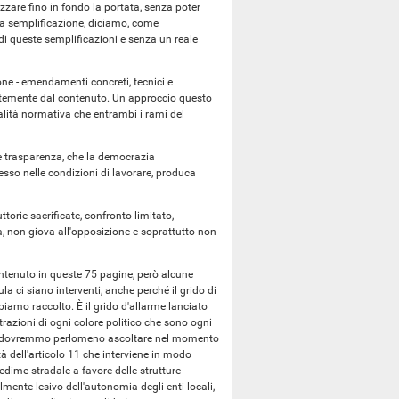
zzare fino in fondo la portata, senza poter
e la semplificazione, diciamo, come
di queste semplificazioni e senza un reale
one - emendamenti concreti, tecnici e
ndentemente dal contenuto. Un approccio questo
ualità normativa che entrambi i rami del
 e trasparenza, che la democrazia
sso nelle condizioni di lavorare, produca
ttorie sacrificate, confronto limitato,
 non giova all'opposizione e soprattutto non
ontenuto in queste 75 pagine, però alcune
la ci siano interventi, anche perché il grido di
amo raccolto. È il grido d'allarme lanciato
trazioni di ogni colore politico che sono ogni
che dovremmo perlomeno ascoltare nel momento
ità dell'articolo 11 che interviene in modo
dime stradale a favore delle strutture
ente lesivo dell'autonomia degli enti locali,