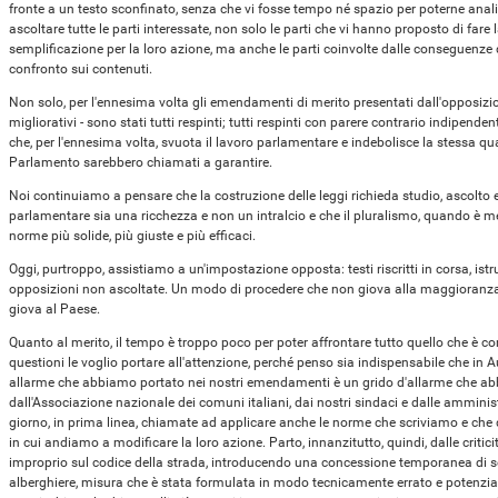
fronte a un testo sconfinato, senza che vi fosse tempo né spazio per poterne anali
ascoltare tutte le parti interessate, non solo le parti che vi hanno proposto di far
semplificazione per la loro azione, ma anche le parti coinvolte dalle conseguenze 
confronto sui contenuti.
Non solo, per l'ennesima volta gli emendamenti di merito presentati dall'opposizi
migliorativi - sono stati tutti respinti; tutti respinti con parere contrario indipe
che, per l'ennesima volta, svuota il lavoro parlamentare e indebolisce la stessa q
Parlamento sarebbero chiamati a garantire.
Noi continuiamo a pensare che la costruzione delle leggi richieda studio, ascolto
parlamentare sia una ricchezza e non un intralcio e che il pluralismo, quando è me
norme più solide, più giuste e più efficaci.
Oggi, purtroppo, assistiamo a un'impostazione opposta: testi riscritti in corsa, istru
opposizioni non ascoltate. Un modo di procedere che non giova alla maggioranza,
giova al Paese.
Quanto al merito, il tempo è troppo poco per poter affrontare tutto quello che è c
questioni le voglio portare all'attenzione, perché penso sia indispensabile che in Au
allarme che abbiamo portato nei nostri emendamenti è un grido d'allarme che abbi
dall'Associazione nazionale dei comuni italiani, dai nostri sindaci e dalle amminis
giorno, in prima linea, chiamate ad applicare anche le norme che scriviamo e 
in cui andiamo a modificare la loro azione. Parto, innanzitutto, quindi, dalle critic
improprio sul codice della strada, introducendo una concessione temporanea di se
alberghiere, misura che è stata formulata in modo tecnicamente errato e potenzialm