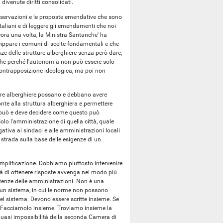
divenute diritti consolidati.
 osservazioni e le proposte emendative che sono
italiani e di leggere gli emendamenti che noi
ora una volta, la Ministra Santanche' ha
cippare i comuni di scelte fondamentali e che
e delle strutture alberghiere senza però dare,
anche perché l'autonomia non può essere solo
 contrapposizione ideologica, ma poi non
ture alberghiere possano e debbano avere
onte alla struttura alberghiera e permettere
i può e deve decidere come questo può
lo l'amministrazione di quella città, quale
ativa ai sindaci e alle amministrazioni locali
 strada sulla base delle esigenze di un
mplificazione. Dobbiamo piuttosto intervenire
ità di ottenere risposte avvenga nel modo più
tenze delle amministrazioni. Non è una
i un sistema, in cui le norme non possono
 del sistema. Devono essere scritte insieme. Se
e. Facciamolo insieme. Troviamo insieme la
quasi impossibilità della seconda Camera di