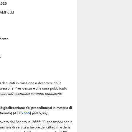
2025
RAMPELLI
dente.
o.
i deputati in missione a decorrere dalla
presso la Presidenza e che sarà pubblicato
zioni all'Assemblea saranno pubblicate
 digitalizzazione dei procedimenti in materia di
l Senato) (A.C.
2655
​)
(ore 9,35)
.
rovato dal Senato, n. 2655: “Disposizioni per la
che e di servizi a favore dei cittadini e delle