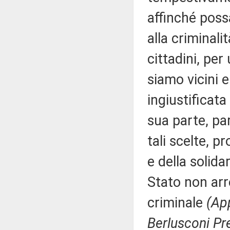
affinché possa
alla criminali
cittadini, pe
siamo vicini e
ingiustificata
sua parte, pa
tali scelte, p
e della solida
Stato non arr
criminale
(App
Berlusconi Pr