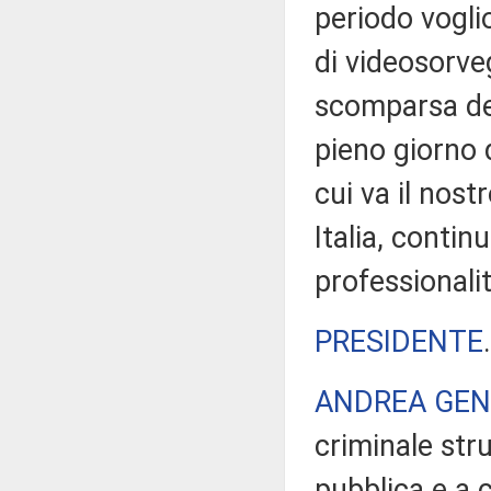
periodo voglio
di videosorve
scomparsa dell
pieno giorno d
cui va il nost
Italia, conti
professionali
PRESIDENTE
ANDREA GEN
criminale stru
pubblica e a c