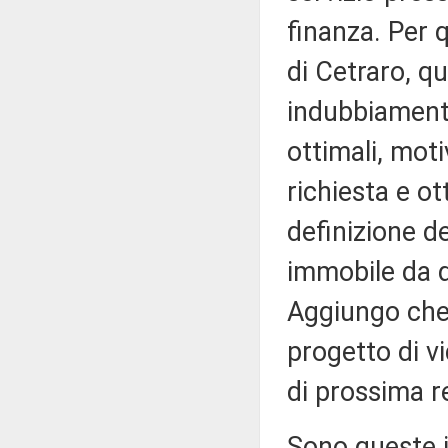
finanza. Per 
di Cetraro, q
indubbiamente
ottimali, moti
richiesta e ot
definizione d
immobile da d
Aggiungo che,
progetto di v
di prossima r
Sono queste i