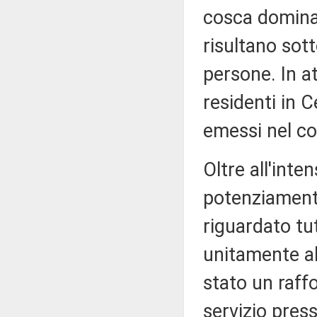
cosca dominan
risultano sot
persone. In a
residenti in C
emessi nel co
Oltre all'inten
potenziamento 
riguardato tut
unitamente all
stato un raff
servizio press