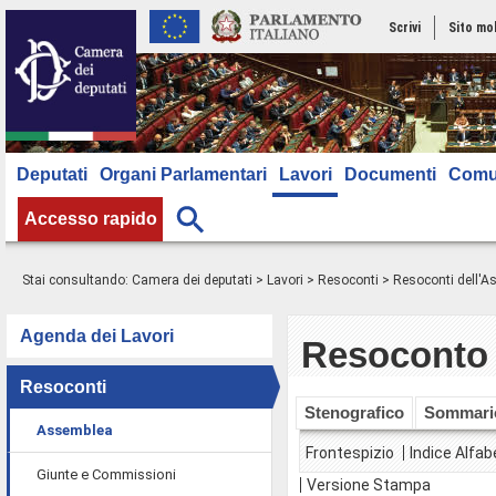
Scrivi
Sito mo
Deputati
Organi Parlamentari
Lavori
Documenti
Comu
Accesso rapido
Stai consultando:
Camera dei deputati
>
Lavori
>
Resoconti
>
Resoconti dell'
Agenda dei Lavori
Resoconto 
Resoconti
Stenografico
Sommari
Assemblea
Frontespizio
Indice Alfab
Giunte e Commissioni
Versione Stampa