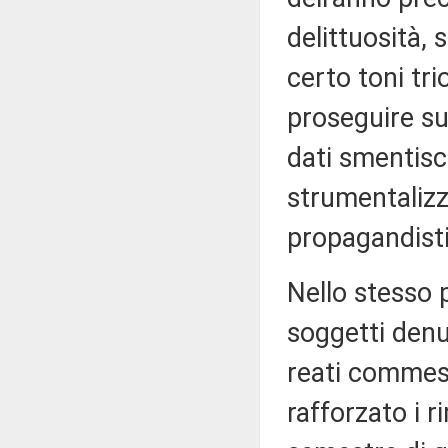
delittuosità,
certo toni tr
proseguire sul
dati smentisc
strumentalizza
propagandistic
Nello stesso p
soggetti denun
reati commess
rafforzato i r