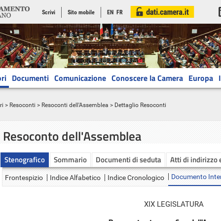
Scrivi
Sito mobile
EN
FR
ri
Documenti
Comunicazione
Conoscere la Camera
Europa
ri
>
Resoconti
>
Resoconti dell'Assemblea
> Dettaglio Resoconti
Resoconto dell'Assemblea
Stenografico
Sommario
Documenti di seduta
Atti di indirizzo
Documento Inte
Frontespizio
Indice Alfabetico
Indice Cronologico
XIX LEGISLATURA