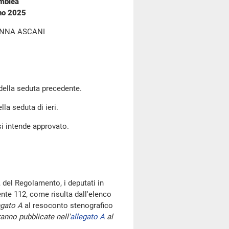
emblea
gno 2025
ANNA ASCANI
 della seduta precedente.
lla seduta di ieri.
si intende approvato.
 del Regolamento, i deputati in
te 112, come risulta dall'elenco
egato A
al resoconto stenografico
anno pubblicate nell'
allegato A
al