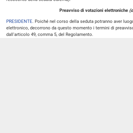
Preavviso di votazioni elettroniche
(o
PRESIDENTE
. Poiché nel corso della seduta potranno aver luo
elettronico, decorrono da questo momento i termini di preavviso 
dall'articolo 49, comma 5, del Regolamento.
Seguito della discussione del disegno di legge: S. 1146 - Dis
materia di intelligenza artificiale (Approvato dal Senato
PRESIDENTE
. L'ordine del giorno reca il seguito della discussio
approvato dal Senato, n. 2316-A: Disposizioni e deleghe al Gover
artificiale.
Ricordo che nella seduta di ieri si è concluso l'esame delle pro
giorno.
(Dichiarazioni di voto finale - A.C.
PRESIDENTE
. Passiamo alle dichiarazioni di voto finale.
Ha chiesto di parlare il deputato Steger. Ne ha facoltà.