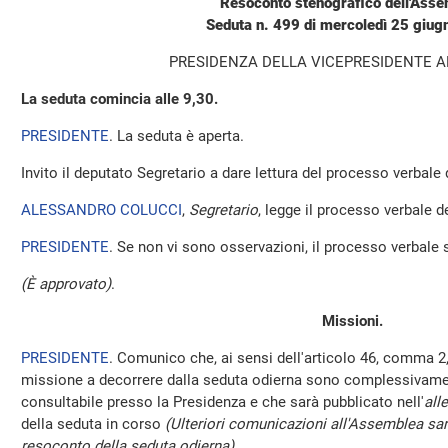
Resoconto stenografico dell'Ass
Seduta n. 499 di mercoledì 25 giu
PRESIDENZA DELLA VICEPRESIDENTE 
La seduta comincia alle 9,30.
PRESIDENTE
. La seduta è aperta.
Invito il deputato Segretario a dare lettura del processo verbale
ALESSANDRO COLUCCI
,
Segretario
, legge il processo verbale de
PRESIDENTE
. Se non vi sono osservazioni, il processo verbale 
(È approvato)
.
Missioni.
PRESIDENTE
. Comunico che, ai sensi dell'articolo 46, comma 2,
missione a decorrere dalla seduta odierna sono complessivamen
consultabile presso la Presidenza e che sarà pubblicato nell'
all
della seduta in corso
(Ulteriori comunicazioni all'Assemblea sar
resoconto della seduta odierna)
.