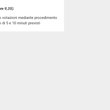
re 9,35)
.
go votazioni mediante procedimento
di 5 e 10 minuti previsti
posizioni e deleghe al Governo in
) (A.C.
2316-A
​)
(ore 9,35)
.
ne del disegno di legge, già
no in materia di intelligenza
poste emendative e degli ordini del
2316-A
​)