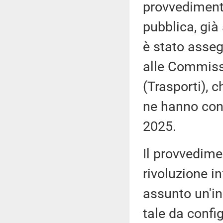
provvediment
pubblica, già
è stato asseg
alle Commissio
(Trasporti), 
ne hanno con
2025.
Il provvedim
rivoluzione i
assunto un'inc
tale da config