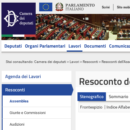
Scrivi
Sito mobi
Deputati
Organi Parlamentari
Lavori
Documenti
Comunica
Stai consultando:
Camera dei deputati
>
Lavori
>
Resoconti
>
Resoconti dell'As
Agenda dei Lavori
Resoconto d
Resoconti
Stenografico
Sommario
Assemblea
Frontespizio
Indice Alfabe
Giunte e Commissioni
Audizioni