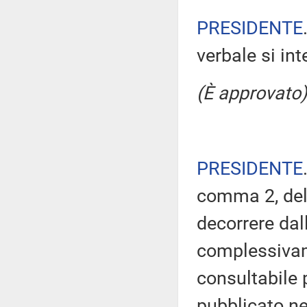
PRESIDENTE
verbale si in
(È approvato)
PRESIDENTE
comma 2, del
decorrere dal
complessivam
consultabile 
pubblicato nel