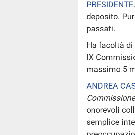
PRESIDENTE
deposito. Pur
passati.
Ha facoltà di 
IX Commissio
massimo 5 min
ANDREA CA
Commission
onorevoli col
semplice inte
preoccupazio