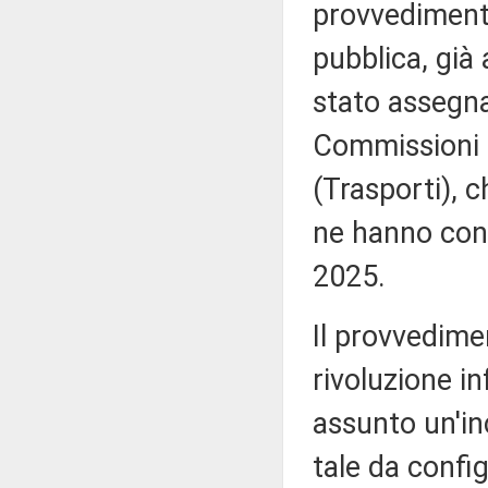
provvedimento
pubblica, già
stato assegna
Commissioni r
(Trasporti), 
ne hanno conc
2025.
Il provvedime
rivoluzione i
assunto un'inc
tale da config