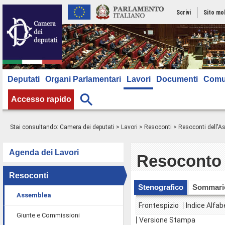
Scrivi
Sito mo
Deputati
Organi Parlamentari
Lavori
Documenti
Comu
Accesso rapido
Stai consultando:
Camera dei deputati
>
Lavori
>
Resoconti
>
Resoconti dell'
Agenda dei Lavori
Resoconto 
Resoconti
Stenografico
Sommari
Assemblea
Frontespizio
Indice Alfab
Giunte e Commissioni
Versione Stampa