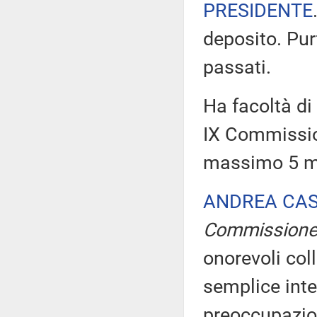
PRESIDENTE
deposito. Pur
passati.
Ha facoltà di 
IX Commissio
massimo 5 min
ANDREA CA
Commission
onorevoli col
semplice inte
preoccupazio