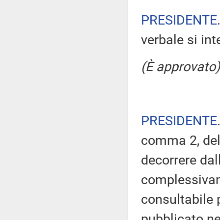
PRESIDENTE
verbale si in
(È approvato)
PRESIDENTE
comma 2, del
decorrere dal
complessivam
consultabile 
pubblicato nel