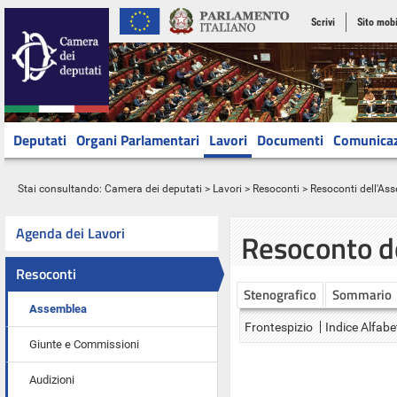
Scrivi
Sito mobi
Deputati
Organi Parlamentari
Lavori
Documenti
Comunica
Stai consultando:
Camera dei deputati
>
Lavori
>
Resoconti
>
Resoconti dell'As
Agenda dei Lavori
Resoconto d
Resoconti
Stenografico
Sommario
Assemblea
Frontespizio
Indice Alfabe
Giunte e Commissioni
Audizioni