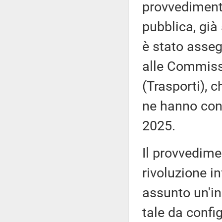
provvediment
pubblica, già
è stato asseg
alle Commissio
(Trasporti), 
ne hanno con
2025.
Il provvedim
rivoluzione i
assunto un'inc
tale da config